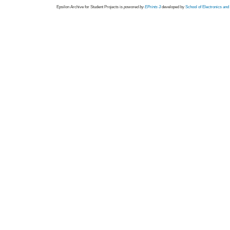
Epsilon Archive for Student Projects is
powored by
EPrints 3
developed by
School of Electronics an