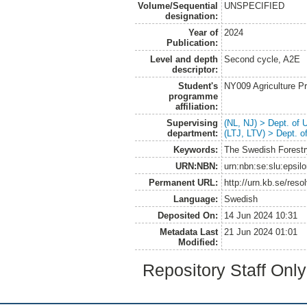
Volume/Sequential
UNSPECIFIED
designation:
Year of
2024
Publication:
Level and depth
Second cycle, A2E
descriptor:
Student's
NY009 Agriculture 
programme
affiliation:
Supervising
(NL, NJ) > Dept. of
department:
(LTJ, LTV) > Dept. 
Keywords:
The Swedish Forestry
URN:NBN:
urn:nbn:se:slu:epsil
Permanent URL:
http://urn.kb.se/res
Language:
Swedish
Deposited On:
14 Jun 2024 10:31
Metadata Last
21 Jun 2024 01:01
Modified:
Repository Staff Onl