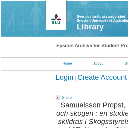
Sveriges lantbruksuniversitet
Swedish University of Agricult
Library
Epsilon Archive for Student Pro
Home
About
B
Login
Create Account
Share
Samuelsson Propst,
och skogen : en studi
skildras i Skogsstyrel