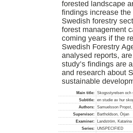
forested landscape a
findings increase the
Swedish forestry sect
forest management ca
coming years if the 
Swedish Forestry Agen
analysed reports, are
study’s findings are 
and research about S
sustainable developm
Main title:
Skogsstyrelsen och
Subtitle:
en studie av hur sko
Authors:
Samuelsson Propst,
Supervisor:
Bartholdson, Örjan
Examiner:
Landström, Katarina
Series:
UNSPECIFIED