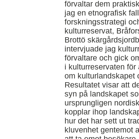
förvaltar dem praktisk
jag en etnografisk fa
forskningsstrategi och
kulturreservat, Bråf
Brottö skärgårdsjord
intervjuade jag kultu
förvaltare och gick 
i kulturreservaten för 
om kulturlandskapet o
Resultatet visar att d
syn på landskapet so
ursprungligen nordiskt
kopplar ihop landskap
hur det har sett ut tra
kluvenhet gentemot att
att ta emot besökare.