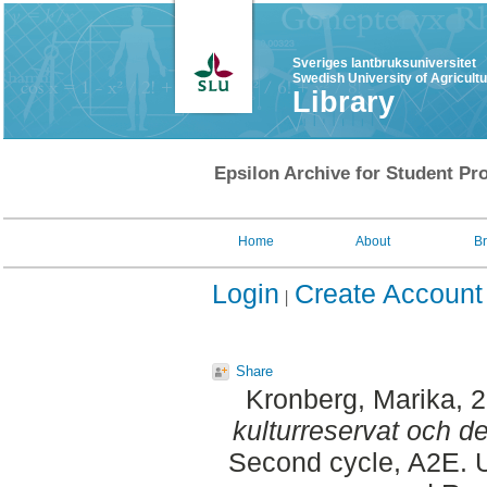
Sveriges lantbruksuniversitet
Swedish University of Agricult
Library
Epsilon Archive for Student Pro
Home
About
B
Login
Create Account
Share
Kronberg, Marika
, 
kulturreservat och d
Second cycle, A2E. U