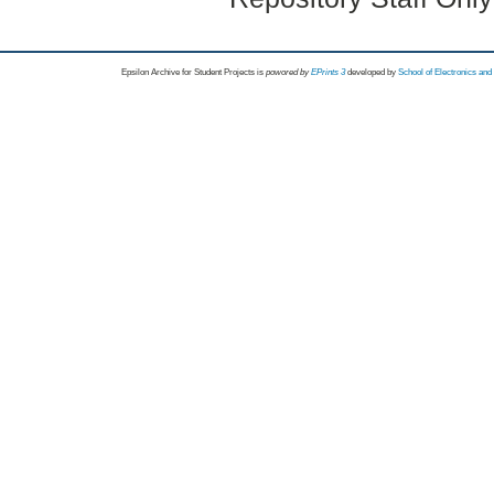
Epsilon Archive for Student Projects is
powored by
EPrints 3
developed by
School of Electronics an