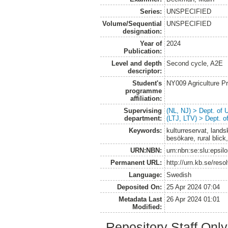
Series:
UNSPECIFIED
Volume/Sequential
UNSPECIFIED
designation:
Year of
2024
Publication:
Level and depth
Second cycle, A2E
descriptor:
Student's
NY009 Agriculture 
programme
affiliation:
Supervising
(NL, NJ) > Dept. of
department:
(LTJ, LTV) > Dept. 
Keywords:
kulturreservat, lands
besökare, rural blick, 
URN:NBN:
urn:nbn:se:slu:epsil
Permanent URL:
http://urn.kb.se/res
Language:
Swedish
Deposited On:
25 Apr 2024 07:04
Metadata Last
26 Apr 2024 01:01
Modified:
Repository Staff Onl