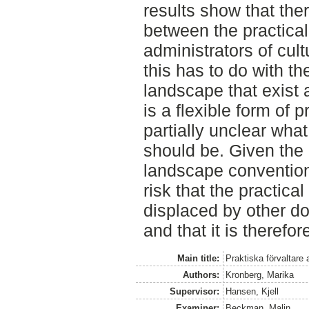
results show that the
between the practical
administrators of cult
this has to do with th
landscape that exist a
is a flexible form of 
partially unclear what
should be. Given the 
landscape convention,
risk that the practica
displaced by other d
and that it is therefor
Main title:
Praktiska förvaltare
Authors:
Kronberg, Marika
Supervisor:
Hansen, Kjell
Examiner:
Beckman, Malin