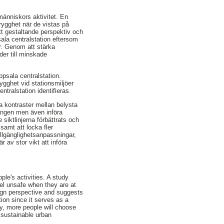
människors aktivitet. En
rygghet när de vistas på
tt gestaltande perspektiv och
psala centralstation eftersom
er. Genom att stärka
eder till minskade
psala centralstation.
ygghet vid stationsmiljöer
tralstation identifieras.
ra kontraster mellan belysta
ningen men även införa
siktlinjerna förbättrats och
samt att locka fler
tillgänglighetsanpassningar,
 av stor vikt att införa
ple's activities. A study
el unsafe when they are at
sign perspective and suggests
ion since it serves as a
ity, more people will choose
 sustainable urban