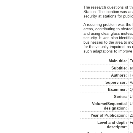
The research questions of th
Station. The location was an
security at stations for publi
A recurring problem was the l
areas, contributing to obstac
and using clear glass instea
security. It was also identif
businesses to the area to inc
for the visually impaired, as
such adaptations to improve a
Main title:
T
Subtitle:
e
Authors:
H
Supervisor:
Va
Examiner:
Q
Series:
U
Volume/Sequential
U
designation:
Year of Publication:
2
Level and depth
F
descriptor: