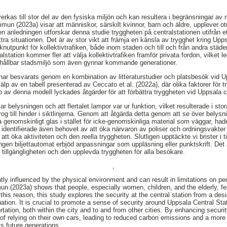
rkas till stor del av den fysiska miljön och kan resultera i begränsningar av 
mun (2023a) visar att människor, särskilt kvinnor, barn och äldre, upplever ot
en anledningen utforskar denna studie tryggheten på centralstationen utifrån e
ättra situationen. Det är av stor vikt att främja en känsla av trygghet kring Up
knutpunkt för kollektivtrafiken, både inom staden och till och från andra städ
station kommer fler att välja kollektivtrafiken framför privata fordon, vilket l
 hållbar stadsmiljö som även gynnar kommande generationer.
har besvarats genom en kombination av litteraturstudier och platsbesök vid Up
p av en tabell presenterad av Ceccato et al. (2022a), där olika faktorer för tr
av denna modell lyckades åtgärder för att förbättra tryggheten vid Uppsala cen
belysningen och att flertalet lampor var ur funktion, vilket resulterade i sto
 till hinder i siktlinjerna. Genom att åtgärda detta genom att se över belys
genomskinligt glas i stället för icke-genomskinliga material som väggar, hade 
 identifierade även behovet av att öka närvaron av poliser och ordningsvakter 
 att öka aktiviteten och den reella tryggheten. Slutligen upptäckte vi brister i 
ngen biljettautomat erbjöd anpassningar som uppläsning eller punktskrift. Det är
a tillgängligheten och den upplevda tryggheten för alla besökare.
,
tly influenced by the physical environment and can result in limitations on peo
 (2023a) shows that people, especially women, children, and the elderly, fe
this reason, this study explores the security at the central station from a de
tion. It is crucial to promote a sense of security around Uppsala Central Stat
ortation, both within the city and to and from other cities. By enhancing secur
d of relying on their own cars, leading to reduced carbon emissions and a more
s future generations.