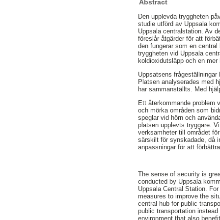
Abstract
Den upplevda tryggheten påve
studie utförd av Uppsala kom
Uppsala centralstation. Av d
föreslår åtgärder för att förb
den fungerar som en central 
tryggheten vid Uppsala central
koldioxidutsläpp och en mer
Uppsatsens frågeställningar 
Platsen analyserades med hjäl
har sammanställts. Med hjälp 
Ett återkommande problem var 
och mörka områden som bidrog
speglar vid hörn och använda 
platsen upplevts tryggare. Vi
verksamheter till området för
särskilt för synskadade, då i
anpassningar för att förbättr
The sense of security is grea
conducted by Uppsala kommun
Uppsala Central Station. For 
measures to improve the situa
central hub for public transp
public transportation instea
environment that also benefit