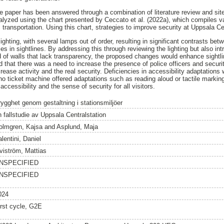
e paper has been answered through a combination of literature review and site
alyzed using the chart presented by Ceccato et al. (2022a), which compiles va
c transportation. Using this chart, strategies to improve security at Uppsala Ce
ighting, with several lamps out of order, resulting in significant contrasts bet
les in sightlines. By addressing this through reviewing the lighting but also in
d of walls that lack transparency, the proposed changes would enhance sightl
ied that there was a need to increase the presence of police officers and secur
rease activity and the real security. Deficiencies in accessibility adaptations
 no ticket machine offered adaptations such as reading aloud or tactile markings
ccessibility and the sense of security for all visitors.
rygghet genom gestaltning i stationsmiljöer
n fallstudie av Uppsala Centralstation
olmgren, Kajsa
and
Asplund, Maja
lentini, Daniel
viström, Mattias
NSPECIFIED
NSPECIFIED
024
irst cycle, G2E