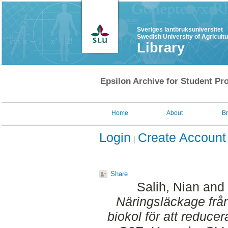
Sveriges lantbruksuniversitet
Swedish University of Agricult
Library
Epsilon Archive for Student Pro
Home
About
B
Login
Create Account
Share
Salih, Nian
and
Näringsläckage frå
biokol för att reduce