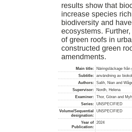
results show that bioc
increase species ric
biodiversity and have 
ecosystems. Further,
of green roofs in urb
constructed green roo
amendments.
Main title:
Näringsläckage från 
Subtitle:
användning av biokol
Authors:
Salih, Nian
and
Wåge
Supervisor:
Nordh, Helena
Examiner:
Thor, Göran
and
Myhr
Series:
UNSPECIFIED
Volume/Sequential
UNSPECIFIED
designation:
Year of
2024
Publication: