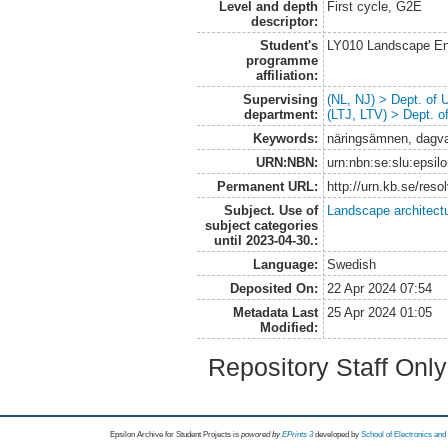
Level and depth
First cycle, G2E
descriptor:
Student's
LY010 Landscape En
programme
affiliation:
Supervising
(NL, NJ) > Dept. of
department:
(LTJ, LTV) > Dept. 
Keywords:
näringsämnen, dagva
URN:NBN:
urn:nbn:se:slu:epsil
Permanent URL:
http://urn.kb.se/res
Subject. Use of
Landscape architect
subject categories
until 2023-04-30.:
Language:
Swedish
Deposited On:
22 Apr 2024 07:54
Metadata Last
25 Apr 2024 01:05
Modified:
Repository Staff Onl
Epsilon Archive for Student Projects is
powored by
EPrints 3
developed by
School of Electronics an