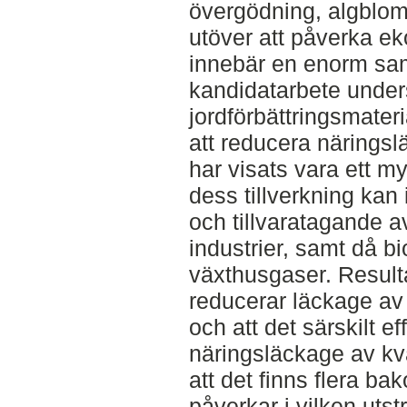
övergödning, algblomn
utöver att påverka e
innebär en enorm sam
kandidatarbete under
jordförbättringsmater
att reducera näringsl
har visats vara ett my
dess tillverkning ka
och tillvaratagande a
industrier, samt då b
växthusgaser. Resultat
reducerar läckage av
och att det särskilt ef
näringsläckage av kv
att det finns flera b
påverkar i vilken uts