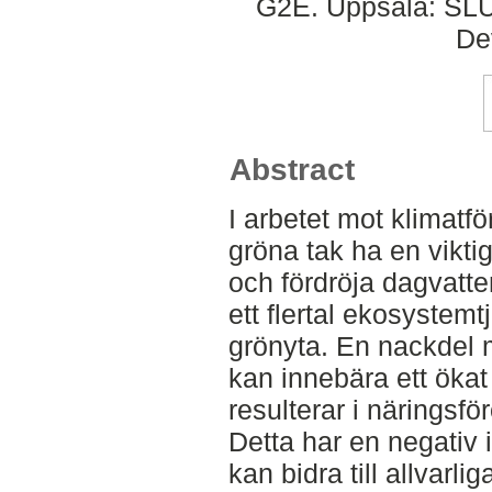
G2E. Uppsala: SLU,
De
Abstract
I arbetet mot klimatfö
gröna tak ha en vikti
och fördröja dagvatt
ett flertal ekosystem
grönyta. En nackdel 
kan innebära ett ökat
resulterar i näringsfö
Detta har en negativ
kan bidra till allvarl