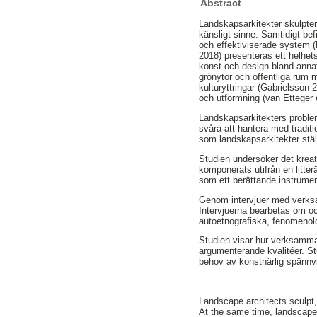
Abstract
Landskapsarkitekter skulptera
känsligt sinne. Samtidigt bef
och effektiviserade system (B
2018) presenteras ett helhets
konst och design bland annat s
grönytor och offentliga rum 
kulturyttringar (Gabrielsson
och utformning (van Etteger e
Landskapsarkitekters proble
svåra att hantera med tradit
som landskapsarkitekter stäl
Studien undersöker det krea
komponerats utifrån en litter
som ett berättande instrumen
Genom intervjuer med verksa
Intervjuerna bearbetas om o
autoetnografiska, fenomenolo
Studien visar hur verksamma 
argumenterande kvalitéer. St
behov av konstnärlig spännv
Landscape architects sculpt, 
At the same time, landscape 