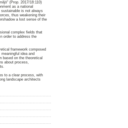
miljö" (Prop. 2017/18:110)
onment as a national
s sustainable is not always
orces, thus weakening their
vershadow a lost sense of the
sional complex fields that
In order to address the
oretical framework composed
, meaningful idea and
gn based on the theoretical
ons about process,
ts.
s to a clear process, with
mong landscape architects