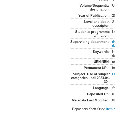
Volume/Sequential
U
designation:
Year of Publication:
2
Level and depth
S
descriptor:
Student's programme
L
affiliation:
Supervising department:
(
(
Keywords:
K
d
URN:NBN:
u
Permanent URL:
h
Subject. Use of subject
L
categories until 2023-04-
30.:
Language:
S
Deposited On:
0
Metadata Last Modified:
0
Repository Staff Only:
item 