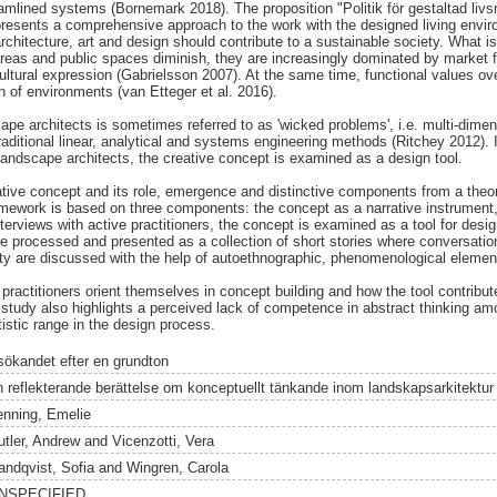
eamlined systems (Bornemark 2018). The proposition "Politik för gestaltad livs
resents a comprehensive approach to the work with the designed living envir
architecture, art and design should contribute to a sustainable society. What i
reas and public spaces diminish, they are increasingly dominated by market f
 cultural expression (Gabrielsson 2007). At the same time, functional values o
n of environments (van Etteger et al. 2016).
pe architects is sometimes referred to as 'wicked problems', i.e. multi-dimen
 traditional linear, analytical and systems engineering methods (Ritchey 2012). 
andscape architects, the creative concept is examined as a design tool.
tive concept and its role, emergence and distinctive components from a the
ramework is based on three components: the concept as a narrative instrument
terviews with active practitioners, the concept is examined as a tool for desi
e processed and presented as a collection of short stories where conversati
vity are discussed with the help of autoethnographic, phenomenological elemen
ractitioners orient themselves in concept building and how the tool contribute
 study also highlights a perceived lack of competence in abstract thinking a
istic range in the design process.
 sökandet efter en grundton
n reflekterande berättelse om konceptuellt tänkande inom landskapsarkitektur
enning, Emelie
utler, Andrew
and
Vicenzotti, Vera
andqvist, Sofia
and
Wingren, Carola
NSPECIFIED