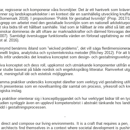
r, regisserar och komponerar våra livsmiljöer. Det är ett hantverk som kräver 
inner sig landskapsarkitekter i en kontext där en samhällelig utveckling knuffar
ornemark 2018). I propositionen ”Politik för gestaltad livsmiljö” (Prop. 2017/
grepp om arbetet med den gestaltade livsmiljön som en nationell arkitekturpoli
ka bidra till ett hållbart samhälle. Vad som är hållbart är inte alltid så lätt at
minskar domineras de allt oftare av marknadskrafter och därmed försvagas dera
 2007). Samtidigt överskuggar funktionella värden en förlorad uppfattning av m
t al. 2016).
mrymd benämns ibland som ”wicked problems”, det vill säga flerdimensionera
ionellt linjära, analytiska och systemtekniska metoder (Ritchey 2012). För a
ls inför undersöks det kreativa konceptet som design- och gestaltningsverkty
tiva konceptet och dess roll, uppkomst och utmärkande komponenter utifrån e
är studie baserat på både nordisk och engelskspråkig litteratur. Ramverket utg
t, meningsfull idé och estetisk möjliggörare.
mma praktiker undersöks konceptet därefter som verktyg vid gestaltning utifr
ch presenteras som en novellsamling där samtal om process, yrkesroll och kre
giska inslag.
praktiker orienterar sig i konceptbyggandet och hur verktyget bidrar till en t
udien synliggör även en upplevd kompetensbrist i abstrakt tänkande hos land
idd i gestaltningsprocessen.
,
direct and compose our living environments. It is a craft that requires a pen,
architects find themselves in a context where societal development is pushing