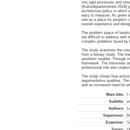
into rigid processes and str
(Kulturdepartementet 2018) p
architecture policy in which 
easy to measure. As green a
role as a place for people's
overall experience and desig
The problem space of landsca
are difficult to address with
complex problems faced by l
The study examines the crea
from a literary study. The f
aesthetic enabler. Through in
framework. The interviews ar
professional role and creati
The study shows how active p
argumentative qualities. The
and an increased need for art
Main title:
I
Subtitle:
e
Authors:
L
Supervisor:
B
Examiner:
S
Series:
U