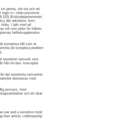
sin penna, sitt öra och ett
 regin in i stela processer
18:110) (Kulturdepartementet
cy där arkitektur, form,
t mäta. I takt med att
s roll som plats för folkets
iljöernas helhetsupplevelse
de komplexa fält som är
tt bemöta de komplexa problem
g.
tt teoretiskt ramverk som
år från tre ben: konceptet
ån det teoretiska ramverket.
ativitet diskuteras med
ydlig process, med
skapsarkitekter och ett ökat
 an ear and a sensitive mind.
 their artistic craftmanship