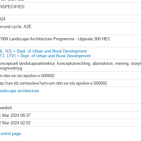
NSPECIFIED
024
econd cycle, A2E
Y009 Landscape Architecture Programme - Uppsala 300 HEC
NL, NJ) > Dept. of Urban and Rural Development
LTJ, LTV) > Dept. of Urban and Rural Development
onceptuell landskapsarkitektur, konceptutveckling, abstraktion, mening, storyt
esignverktyg
rn:nbn:se:slu:epsilon-s-500692
ttp://urn.kb.se/resolve?urn=urn:nbn:se:slu:epsilon-s-500692
andscape architecture
wedish
1 Mar 2024 08:37
2 Mar 2024 02:02
control page