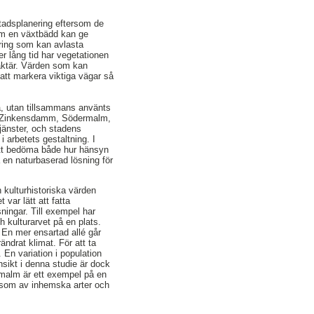
stadsplanering eftersom de
som en växtbädd kan ge
ring som kan avlasta
r lång tid har vegetationen
araktär. Värden som kan
 att markera viktiga vägar så
ra, utan tillsammans använts
 vid Zinkensdamm, Södermalm,
jänster, och stadens
 arbetets gestaltning. I
att bedöma både hur hänsyn
 en naturbaserad lösning för
 kulturhistoriska värden
var lätt att fatta
ingar. Till exempel har
h kulturarvet på en plats.
 En mer ensartad allé går
ndrat klimat. För att ta
 En variation i population
nsikt i denna studie är dock
ermalm är ett exempel på en
n som av inhemska arter och