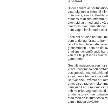
Abstract
Under senare år har funktione
visat sig kunna bidra till k
människor, kan växtbäddar n
stadens tekniska infrastrukt
även bidragit med andra värde
överföras över generationer d
som vägen in till städer eller
I den här studien har kultur
som underlag för att ta fram
Stockholm. Både naturbasera
grönområden - som en del av k
studiens genomförande har d
kan tas till platsens karakt
gaturummet.
Gestaltningsprocessen har i
kräver noggranna och omfattan
designbeslut när kulturhist
stora gamla träd inte bara et
Det var dock svårare att kom
emot vissa råd och rekommend
hänsyn till ett förändrat kli
och av olika vegetationsskikt
att de historiskt mer ordnad
stad med en kulturhistoria f
gamla trädgårdsväxter.