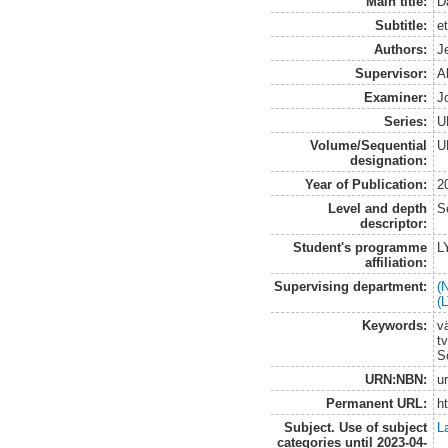
Main title:
D
Subtitle:
e
Authors:
J
Supervisor:
A
Examiner:
J
Series:
U
Volume/Sequential
U
designation:
Year of Publication:
2
Level and depth
S
descriptor:
Student's programme
L
affiliation:
Supervising department:
(
(
Keywords:
v
t
S
URN:NBN:
u
Permanent URL:
h
Subject. Use of subject
L
categories until 2023-04-