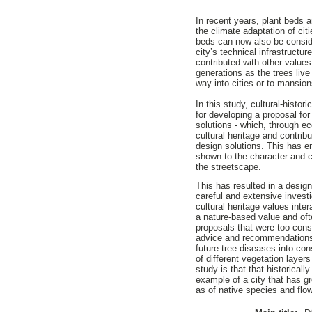
In recent years, plant beds 
the climate adaptation of cit
beds can now also be consid
city’s technical infrastructu
contributed with other value
generations as the trees live
way into cities or to mansion
In this study, cultural-hist
for developing a proposal f
solutions - which, through ec
cultural heritage and contri
design solutions. This has e
shown to the character and cu
the streetscape.
This has resulted in a design
careful and extensive invest
cultural heritage values int
a nature-based value and ofte
proposals that were too cons
advice and recommendations o
future tree diseases into con
of different vegetation layer
study is that that historical
example of a city that has gr
as of native species and flo