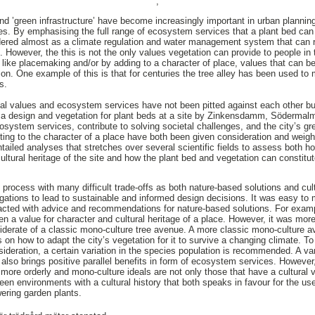
,
and ’green infrastructure’ have become increasingly important in urban plannin
ies. By emphasising the full range of ecosystem services that a plant bed can 
ered almost as a climate regulation and water management system that can r
re. However, the this is not the only values vegetation can provide to people in
s like placemaking and/or by adding to a character of place, values that can b
 on. One example of this is that for centuries the tree alley has been used to
s.
orical values and ecosystem services have not been pitted against each other b
or a design and vegetation for plant beds at a site by Zinkensdamm, Söderma
osystem services, contribute to solving societal challenges, and the city’s gr
buting to the character of a place have both been given consideration and weig
ntailed analyses that stretches over several scientific fields to assess both 
ltural heritage of the site and how the plant bed and vegetation can constitut
 process with many difficult trade-offs as both nature-based solutions and cult
igations to lead to sustainable and informed design decisions. It was easy t
eracted with advice and recommendations for nature-based solutions. For examp
n a value for character and cultural heritage of a place. However, it was more
iderate of a classic mono-culture tree avenue. A more classic mono-culture a
n how to adapt the city’s vegetation for it to survive a changing climate. T
sideration, a certain variation in the species population is recommended. A var
s also brings positive parallel benefits in form of ecosystem services. However,
ly more orderly and mono-culture ideals are not only those that have a cultura
een environments with a cultural history that both speaks in favour for the us
wering garden plants.