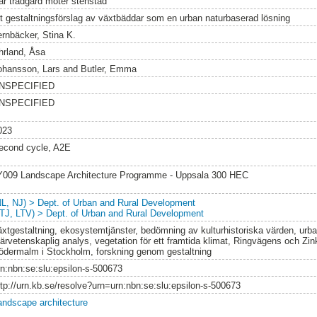
är trädgård möter stenstad
tt gestaltningsförslag av växtbäddar som en urban naturbaserad lösning
ernbäcker, Stina K.
hrland, Åsa
ohansson, Lars
and
Butler, Emma
NSPECIFIED
NSPECIFIED
023
econd cycle, A2E
Y009 Landscape Architecture Programme - Uppsala 300 HEC
NL, NJ) > Dept. of Urban and Rural Development
LTJ, LTV) > Dept. of Urban and Rural Development
äxtgestaltning, ekosystemtjänster, bedömning av kulturhistoriska värden, urba
värvetenskaplig analys, vegetation för ett framtida klimat, Ringvägens och Zi
ödermalm i Stockholm, forskning genom gestaltning
rn:nbn:se:slu:epsilon-s-500673
ttp://urn.kb.se/resolve?urn=urn:nbn:se:slu:epsilon-s-500673
andscape architecture