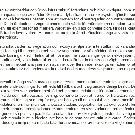
n av växtbäddar och ”grön infrastruktur” förändrats och blivit viktigare inom 
limatanpassningen av städer. Genom att lyfta fram alla de ekosystemtjänster 
u också betraktas nästan som ett system för klimatreglering och vattenhante
ur. Detta är dock inte vegetationens enda värde för människorna i staden. Unde
n, till exempel för att markera värdet av en plats och/eller bidra till dess k
å träden lever vidare. Ett exempel på detta är att trädalléer länge använts för
 herrgårdar.
historiska värden av vegetation och ekosystemtjänster inte ställts mot varand
 ett förslag till utformning och val av vegetation för växtbäddar på en plats
de lösningar - som bidrar till att lösa samhällsutmaningar genom ekosystemt
ulturarvet, vilka bidrar till en plats karaktär har beaktats och vägts samman i
et här inneburit analyser som spänner över flera vetenskapliga områden för 
är och kulturarv och undersöka hur växtbädden med dess vegetation kan utgöra
nnehållit många svåra avvägningar eftersom både naturbaserade lösningar och
de undersökningar för att leda till hållbara och välgrundade designbeslut. Det 
oriska värden samspelade med råd och rekommendationer för naturbaserade lösn
t värde som naturbaserad lösning, de har ofta även ett värde för karaktären oc
ma med förslag som tog för mycket hänsyn till en klassisk ensartad trädallé.
ationer om hur man kan anpassa stadens vegetation för att överleva ett förä
mat och framtida trädsjukdomar rekommenderas en viss variation i artbeståndet.
 ger också positiva parallella fördelar i form av ekosystemtjänster. En viktig i
e och monokulturella idealen inte bara är de som har ett kulturellt värde. Söd
ör dess grönmiljöer som både talar för användandet av mer diverse vegetatio