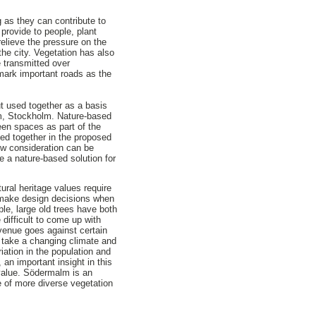
g as they can contribute to
provide to people, plant
elieve the pressure on the
 the city. Vegetation has also
e transmitted over
 mark important roads as the
ut used together as a basis
lm, Stockholm. Nature-based
een spaces as part of the
hed together in the proposed
how consideration can be
e a nature-based solution for
ural heritage values require
o make design decisions when
le, large old trees have both
 difficult to come up with
venue goes against certain
o take a changing climate and
iation in the population and
 an important insight in this
l value. Södermalm is an
e of more diverse vegetation