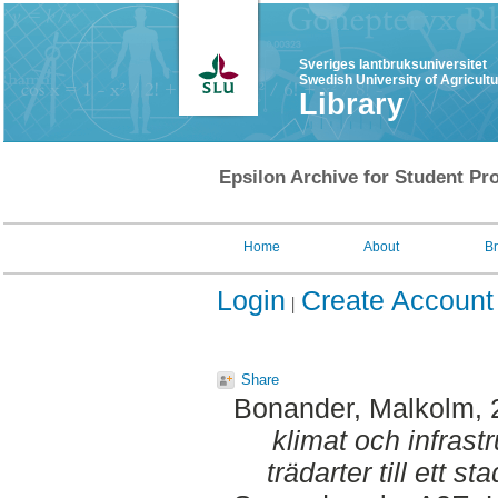
Sveriges lantbruksuniversitet
Swedish University of Agricult
Library
Epsilon Archive for Student Pro
Home
About
B
Login
Create Account
Share
Bonander, Malkolm
,
klimat och infrastr
trädarter till ett s