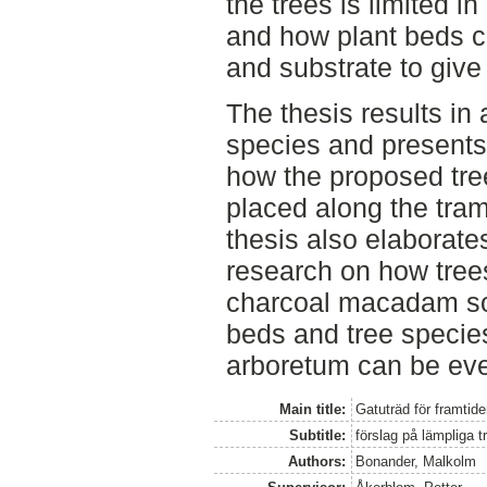
the trees is limited in
and how plant beds c
and substrate to give
The thesis results in 
species and presents 
how the proposed tre
placed along the tra
thesis also elaborate
research on how trees
charcoal macadam so 
beds and tree species
arboretum can be ev
Main title:
Gatuträd för framtide
Subtitle:
förslag på lämpliga t
Authors:
Bonander, Malkolm