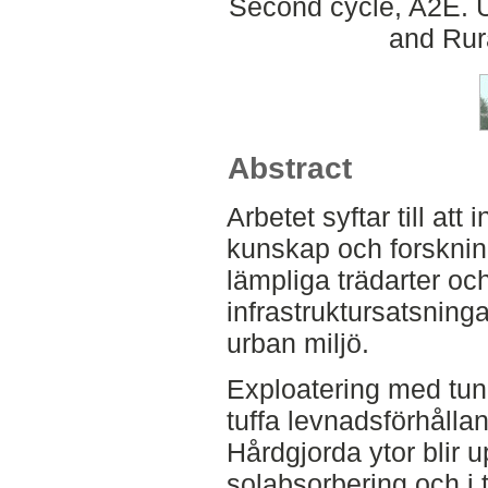
Second cycle, A2E. U
and Rur
Abstract
Arbetet syftar till at
kunskap och forskning 
lämpliga trädarter o
infrastruktursatsningar
urban miljö.
Exploatering med tung
tuffa levnadsförhålla
Hårdgjorda ytor blir 
solabsorbering och i 