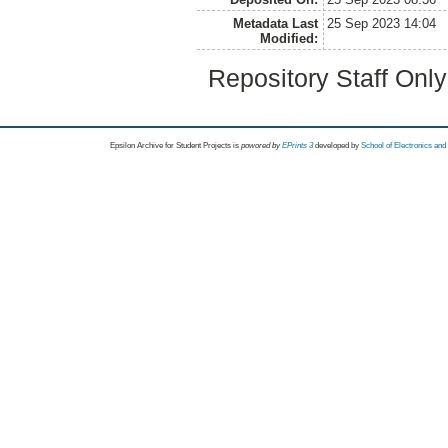
Metadata Last
25 Sep 2023 14:04
Modified:
Repository Staff Onl
Epsilon Archive for Student Projects is
powored by
EPrints 3
developed by
School of Electronics an