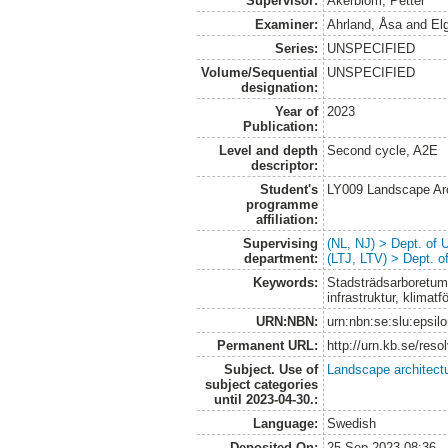
Supervisor:
Åkerblom, Petter
Examiner:
Ahrland, Åsa
and
El
Series:
UNSPECIFIED
Volume/Sequential
UNSPECIFIED
designation:
Year of
2023
Publication:
Level and depth
Second cycle, A2E
descriptor:
Student's
LY009 Landscape Ar
programme
affiliation:
Supervising
(NL, NJ) > Dept. of
department:
(LTJ, LTV) > Dept. 
Keywords:
Stadsträdsarboretum
infrastruktur, klimatf
URN:NBN:
urn:nbn:se:slu:epsil
Permanent URL:
http://urn.kb.se/res
Subject. Use of
Landscape architect
subject categories
until 2023-04-30.:
Language:
Swedish
Deposited On:
25 Sep 2023 08:36