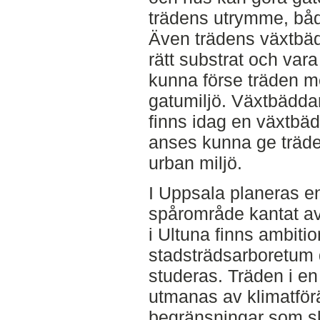
trädens utrymme, båd
Även trädens växtbäd
rätt substrat och vara
kunna förse träden me
gatumiljö. Växtbäddar
finns idag en växtb
anses kunna ge träden
urban miljö.
I Uppsala planeras e
spårområde kantat a
i Ultuna finns ambiti
stadsträdsarboretum d
studeras. Träden i en
utmanas av klimatför
begränsningar som sk