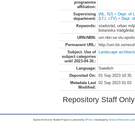
programme
affiliation:
Supervising
(NL, NJ) > Dept. of
department:
(LTJ, LTV) > Dept. 
Keywords:
stadsträd, urban milj
botaniska trädgårdar,
URN:NBN:
urn:nbn:se:slu:epsil
Permanent URL:
http://urn.kb.se/res
Subject. Use of
Landscape architect
subject categories
until 2023-04-30.:
Language:
Swedish
Deposited On:
01 Sep 2023 10:35
Metadata Last
02 Sep 2023 01:03
Modified:
Repository Staff Onl
Epsilon Archive for Student Projects is
powored by
EPrints 3
developed by
School of Electronics an