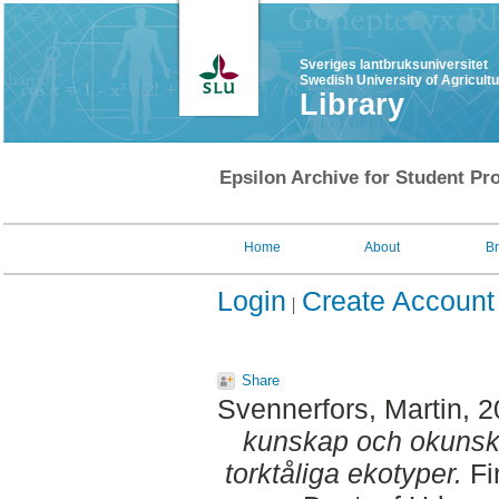
Sveriges lantbruksuniversitet
Swedish University of Agricult
Library
Epsilon Archive for Student Pro
Home
About
B
Login
Create Account
Share
Svennerfors, Martin
, 
kunskap och okunsk
torktåliga ekotyper.
Fi