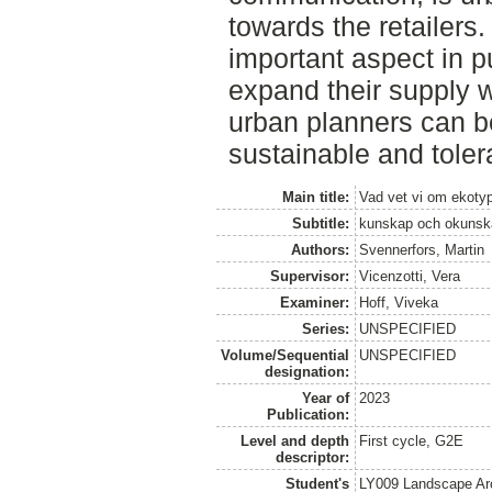
towards the retailers
important aspect in pu
expand their supply 
urban planners can be
sustainable and tolera
Main title:
Vad vet vi om ekoty
Subtitle:
kunskap och okunska
Authors:
Svennerfors, Martin
Supervisor:
Vicenzotti, Vera
Examiner:
Hoff, Viveka
Series:
UNSPECIFIED
Volume/Sequential
UNSPECIFIED
designation:
Year of
2023
Publication:
Level and depth
First cycle, G2E
descriptor:
Student's
LY009 Landscape Ar