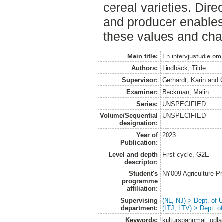
cereal varieties. Dir
and producer enable
these values and cha
Main title:
En intervjustudie om
Authors:
Lindbäck, Tilde
Supervisor:
Gerhardt, Karin
and
Examiner:
Beckman, Malin
Series:
UNSPECIFIED
Volume/Sequential
UNSPECIFIED
designation:
Year of
2023
Publication:
Level and depth
First cycle, G2E
descriptor:
Student's
NY009 Agriculture 
programme
affiliation:
Supervising
(NL, NJ) > Dept. of
department:
(LTJ, LTV) > Dept. 
Keywords:
kulturspannmål, odla