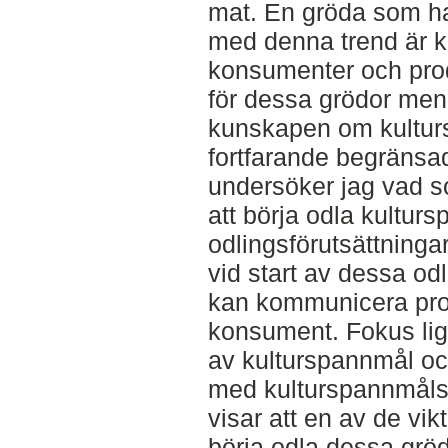
mat. En gröda som har
med denna trend är 
konsumenter och prod
för dessa grödor men 
kunskapen om kulturs
fortfarande begränsad
undersöker jag vad so
att börja odla kulturs
odlingsförutsättninga
vid start av dessa od
kan kommunicera produ
konsument. Fokus lig
av kulturspannmål och
med kulturspannmålso
visar att en av de vikt
börja odla dessa grödo