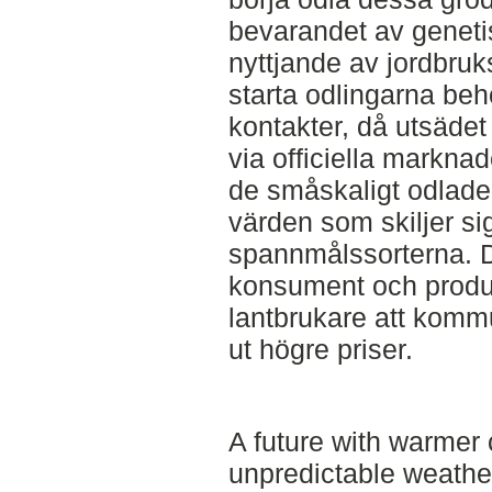
bevarandet av geneti
nyttjande av jordbruk
starta odlingarna behö
kontakter, då utsädet 
via officiella marknad
de småskaligt odlade
värden som skiljer si
spannmålssorterna. D
konsument och produc
lantbrukare att komm
ut högre priser.
A future with warmer
unpredictable weath