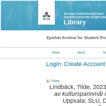
Sveriges lantbruksuniversitet
Swedish University of Agricult
Library
Epsilon Archive for Student Pro
Home
About
B
Login
Create Account
Share
Lindbäck, Tilde
, 202
av kulturspannmål i
Uppsala: SLU, D