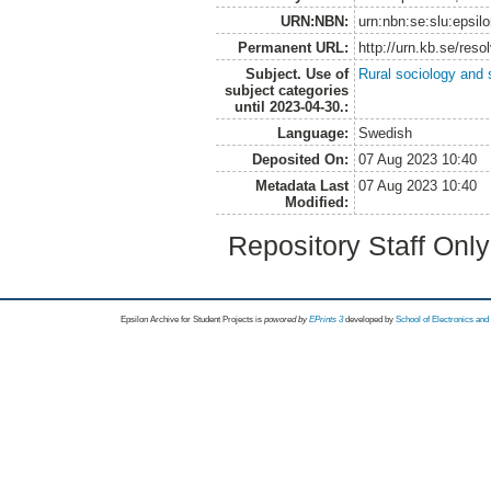
URN:NBN:
urn:nbn:se:slu:epsil
Permanent URL:
http://urn.kb.se/res
Subject. Use of
Rural sociology and 
subject categories
until 2023-04-30.:
Language:
Swedish
Deposited On:
07 Aug 2023 10:40
Metadata Last
07 Aug 2023 10:40
Modified:
Repository Staff Onl
Epsilon Archive for Student Projects is
powored by
EPrints 3
developed by
School of Electronics an