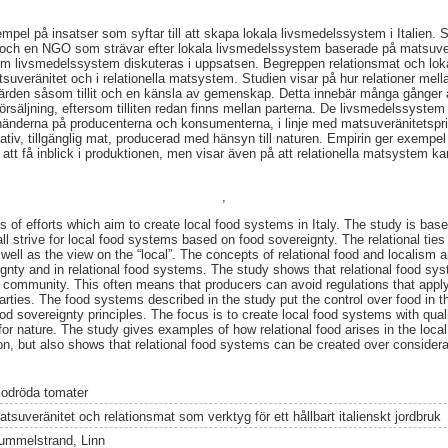
pel på insatser som syftar till att skapa lokala livsmedelssystem i Italien. S
och en NGO som strävar efter lokala livsmedelssystem baserade på matsuverä
om livsmedelssystem diskuteras i uppsatsen. Begreppen relationsmat och loka
atsuveränitet och i relationella matsystem. Studien visar på hur relationer me
rden såsom tillit och en känsla av gemenskap. Detta innebär många gånger 
rförsäljning, eftersom tilliten redan finns mellan parterna. De livsmedelssyst
händerna på producenterna och konsumenterna, i linje med matsuveränitetspri
tiv, tillgänglig mat, producerad med hänsyn till naturen. Empirin ger exempel
are att få inblick i produktionen, men visar även på att relationella matsystem k
,
 of efforts which aim to create local food systems in Italy. The study is ba
l strive for local food systems based on food sovereignty. The relational t
well as the view on the “local”. The concepts of relational food and localism 
eignty and in relational food systems. The study shows that relational food s
 community. This often means that producers can avoid regulations that apply
arties. The food systems described in the study put the control over food in
ood sovereignty principles. The focus is to create local food systems with qual
or nature. The study gives examples of how relational food arises in the local 
tion, but also shows that relational food systems can be created over consider
lodröda tomater
tsuveränitet och relationsmat som verktyg för ett hållbart italienskt jordbruk
ummelstrand, Linn