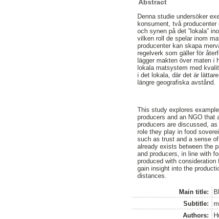
Abstract
Denna studie undersöker exem
konsument, två producenter 
och synen på det ”lokala” in
vilken roll de spelar inom m
producenter kan skapa mervä
regelverk som gäller för åte
lägger makten över maten i 
lokala matsystem med kvalita
i det lokala, där det är lätt
längre geografiska avstånd.
This study explores examples
producers and an NGO that al
producers are discussed, as 
role they play in food sover
such as trust and a sense of
already exists between the p
and producers, in line with f
produced with consideration f
gain insight into the produc
distances.
Main title:
B
Subtitle:
ma
Authors:
H