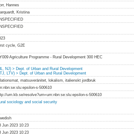
orr, Hannes
arquardt, Kristina
NSPECIFIED
NSPECIFIED
023
irst cycle, G2E
Y009 Agriculture Programme - Rural Development 300 HEC
NL, NJ) > Dept. of Urban and Rural Development
LTJ, LTV) > Dept. of Urban and Rural Development
lationsmat, matsuveränitet, lokalism, italienskt jordbruk
rn:nbn:se:slu:epsilon-s-500610
ttp://urn.kb.se/resolve?urn=urn:nbn:se:slu:epsilon-s-500610
ural sociology and social security
wedish
8 Jun 2023 10:23
8 Jun 2023 10:23