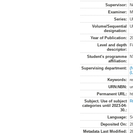
Supervisor:
N
Examiner:
M
Series:
U
Volume/Sequential
U
designation:
Year of Publication:
2
Level and depth
F
descriptor:
Student's programme
N
affiliation:
Supervising department:
(
(
Keywords:
re
URN:NBN:
u
Permanent URL:
h
Subject. Use of subject
R
categories until 2023-04-
30.:
Language:
S
Deposited On:
2
Metadata Last Modified:
2