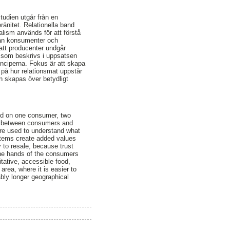
tudien utgår från en
nitet. Relationella band
lism används för att förstå
llan konsumenter och
att producenter undgår
em som beskrivs i uppsatsen
nciperna. Fokus är att skapa
 på hur relationsmat uppstår
an skapas över betydligt
sed on one consumer, two
ies between consumers and
are used to understand what
ystems create added values
 to resale, because trust
 the hands of the consumers
itative, accessible food,
area, where it is easier to
ably longer geographical