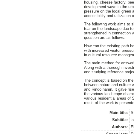
housing, cheese factory, bee
development wave in the urba
pressure on the local green 
accessibility and utilization 
The following work aims to s
tear on the landscape due to
strengthened in connection w
question are as follows:
How can the existing path b
with increased visitor pressu
in cultural resource manage
The main method for answerin
Along with a thorough investi
and studying reference proje
The concept is based on the 
between nature and culture wh
and Rindö hamn. It gave rise
the various landscape charac
various residential areas of
result of the work is present
Main title:
S
Subtitle:
l
Authors:
E