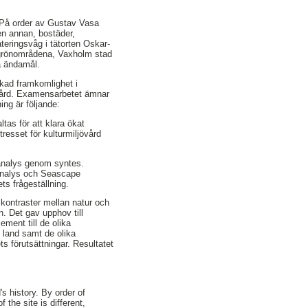
a. På order av Gustav Vasa
 en annan, bostäder,
teringsvåg i tätorten Oskar-
a grönområdena, Vaxholm stad
va ändamål.
ökad framkomlighet i
övård. Examensarbetet ämnar
ing är följande:
tas för att klara ökat
resset för kulturmiljövård
analys genom syntes.
sanalys och Seascape
ts frågeställning.
 kontraster mellan natur och
. Det gav upphov till
ment till de olika
land samt de olika
 förutsättningar. Resultatet
's history. By order of
 the site is different,