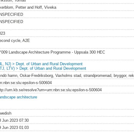
riksson, Tomas
kerblom, Petter
and
Hoff, Viveka
NSPECIFIED
NSPECIFIED
023
econd cycle, A2E
Y009 Landscape Architecture Programme - Uppsala 300 HEC
NL, NJ) > Dept. of Urban and Rural Development
LTJ, LTV) > Dept. of Urban and Rural Development
indö hamn, Oskar-Fredriksborg, Vaxholms stad, strandpromenad, bryggor, rek
rn:nbn:se:slu:epsilon-s-500604
ttp://urn.kb.se/resolve?urn=urn:nbn:se:slu:epsilon-s-500604
andscape architecture
wedish
8 Jun 2023 07:30
9 Jun 2023 01:03