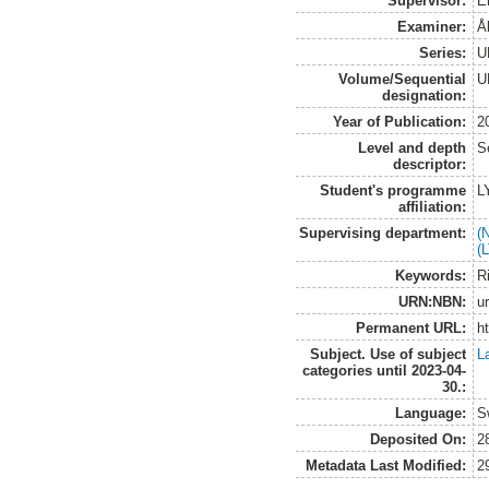
Supervisor:
E
Examiner:
Å
Series:
U
Volume/Sequential
U
designation:
Year of Publication:
2
Level and depth
S
descriptor:
Student's programme
L
affiliation:
Supervising department:
(
(
Keywords:
R
URN:NBN:
u
Permanent URL:
h
Subject. Use of subject
L
categories until 2023-04-
30.:
Language:
S
Deposited On:
2
Metadata Last Modified:
2