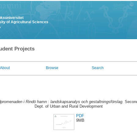
uksuniversitet
ity of Agricultural Sciences
y
udent Projects
About
Browse
Search
dpromenaden i Rindö hamn : landskapsanalys och gestaltningsförslag.
Second
Dept. of Urban and Rural Development
PDF
9MB