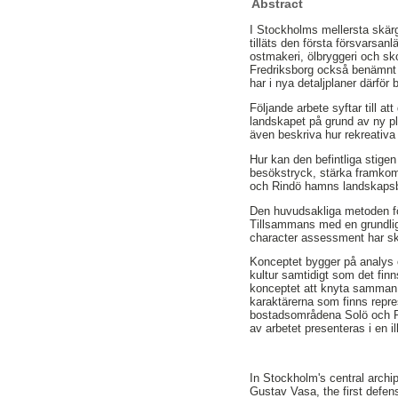
Abstract
I Stockholms mellersta skärgå
tilläts den första försvarsan
ostmakeri, ölbryggeri och sk
Fredriksborg också benämnt 
har i nya detaljplaner därför
Följande arbete syftar till 
landskapet på grund av ny p
även beskriva hur rekreativa 
Hur kan den befintliga stige
besökstryck, stärka framkoml
och Rindö hamns landskapsb
Den huvudsakliga metoden fö
Tillsammans med en grundlig
character assessment har ski
Konceptet bygger på analys o
kultur samtidigt som det fin
konceptet att knyta samman. 
karaktärerna som finns repr
bostadsområdena Solö och Rin
av arbetet presenteras i en i
In Stockholm's central archipe
Gustav Vasa, the first defense