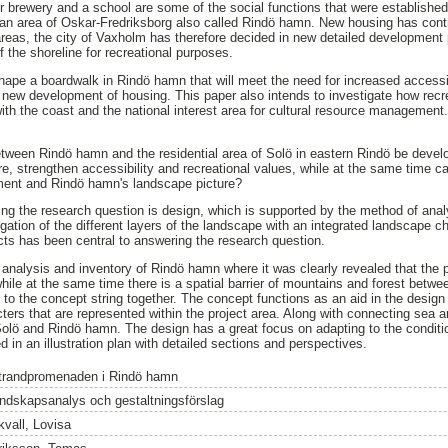
r brewery and a school are some of the social functions that were established 
n area of Oskar-Fredriksborg also called Rindö hamn. New housing has contri
areas, the city of Vaxholm has therefore decided in new detailed development 
of the shoreline for recreational purposes.
hape a boardwalk in Rindö hamn that will meet the need for increased accessi
 new development of housing. This paper also intends to investigate how recr
ith the coast and the national interest area for cultural resource management
etween Rindö hamn and the residential area of Solö in eastern Rindö be deve
re, strengthen accessibility and recreational values, while at the same time car
ment and Rindö hamn's landscape picture?
g the research question is design, which is supported by the method of anal
gation of the different layers of the landscape with an integrated landscape c
cts has been central to answering the research question.
analysis and inventory of Rindö hamn where it was clearly revealed that the 
ile at the same time there is a spatial barrier of mountains and forest betwee
 to the concept string together. The concept functions as an aid in the desig
ters that are represented within the project area. Along with connecting sea a
 Solö and Rindö hamn. The design has a great focus on adapting to the condit
ed in an illustration plan with detailed sections and perspectives.
trandpromenaden i Rindö hamn
andskapsanalys och gestaltningsförslag
kvall, Lovisa