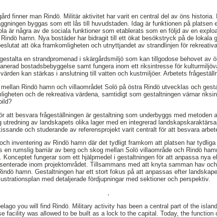
rd finner man Rindö. Militär aktivitet har varit en central del av öns histori
läggningen byggas som ett lås till huvudstaden. Idag är funktionen på platsen
ola är några av de sociala funktioner som etablerats som en följd av en exploa
Rindö hamn. Nya bostäder har bidragit till ett ökat besökstryck på de lokal
 beslutat att öka framkomligheten och utnyttjandet av strandlinjen för rekreati
att gestalta en strandpromenad i skärgårdsmiljö som kan tillgodose behovet av 
lanerad bostadsbebyggelse samt fungera inom ett riksintresse för kulturmilj
värden kan stärkas i anslutning till vatten och kustmiljöer. Arbetets frågeställn
n mellan Rindö hamn och villaområdet Solö på östra Rindö utvecklas och gestal
igheten och de rekreativa värdena, samtidigt som gestaltningen värnar riksint
ild?
r att besvara frågeställningen är gestaltning som underbyggs med metoden 
 utredning av landskapets olika lager med en integrerad landskapskaraktär
ssande och studerande av referensprojekt varit centralt för att besvara arbete
ch inventering av Rindö hamn där det tydligt framkom att platsen har tydliga
ns en rumslig barriär av berg och skog mellan Solö villaområde och Rindö hamn
Konceptet fungerar som ett hjälpmedel i gestaltningen för att anpassa nya ele
esenterade inom projektområdet. Tillsammans med att knyta samman hav och 
dö hamn. Gestaltningen har ett stort fokus på att anpassas efter landskapets
llustrationsplan med detaljerade fördjupningar med sektioner och perspektiv.
,
lago you will find Rindö. Military activity has been a central part of the island
 facility was allowed to be built as a lock to the capital. Today, the function of