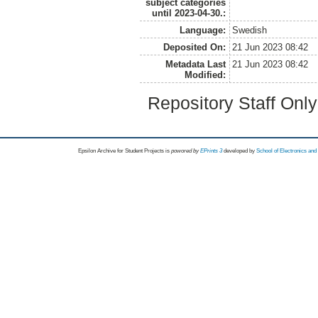
subject categories
until 2023-04-30.:
Language:
Swedish
Deposited On:
21 Jun 2023 08:42
Metadata Last
21 Jun 2023 08:42
Modified:
Repository Staff Onl
Epsilon Archive for Student Projects is
powored by
EPrints 3
developed by
School of Electronics an