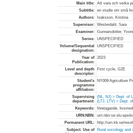
Main title:
Att vara och verka p
Subtitle:
en studie om små li
Authors:
Isaksson, Kristina
Supervisor:
Westerdahl, Sara
Examiner:
Gunnarsdotter, Yvon
Series:
UNSPECIFIED
Volume/Sequential
UNSPECIFIED
designation:
Year of
2023
Publication:
Level and depth
First cycle, G2E
descriptor:
Student's
NY009 Agriculture 
programme
affiliation:
Supervising
(NL, NJ) > Dept. of
department:
(LTJ, LTV) > Dept. 
Keywords:
företagande, livsmede
URN:NBN:
urn:nbn:se:slu:epsil
Permanent URL:
http://urn.kb.se/res
Subject. Use of
Rural sociology and 