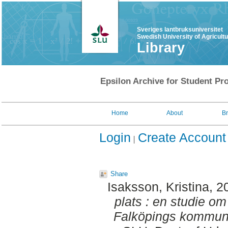
Sveriges lantbruksuniversitet
Swedish University of Agricult
Library
Epsilon Archive for Student Pro
Home
About
B
Login
Create Account
Share
Isaksson, Kristina
, 2
plats : en studie o
Falköpings kommun