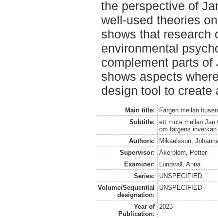
the perspective of Ja
well-used theories o
shows that research 
environmental psycho
complement parts of 
shows aspects where
design tool to create
Main title:
Färgen mellan huse
Subtitle:
ett möte mellan Jan 
om färgens inverkan
Authors:
Mikaelsson, Johann
Supervisor:
Åkerblom, Petter
Examiner:
Lundvall, Anna
Series:
UNSPECIFIED
Volume/Sequential
UNSPECIFIED
designation:
Year of
2023
Publication: