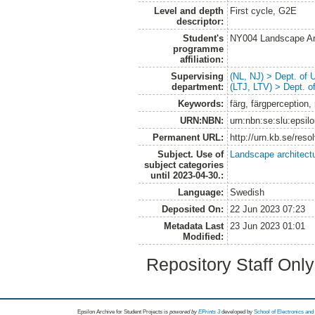
Level and depth
First cycle, G2E
descriptor:
Student's
NY004 Landscape Ar
programme
affiliation:
Supervising
(NL, NJ) > Dept. of
department:
(LTJ, LTV) > Dept. 
Keywords:
färg, färgperception,
URN:NBN:
urn:nbn:se:slu:epsil
Permanent URL:
http://urn.kb.se/res
Subject. Use of
Landscape architect
subject categories
until 2023-04-30.:
Language:
Swedish
Deposited On:
22 Jun 2023 07:23
Metadata Last
23 Jun 2023 01:01
Modified:
Repository Staff Onl
Epsilon Archive for Student Projects is
powored by
EPrints 3
developed by
School of Electronics an