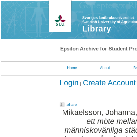
Sveriges lantbruksuniversitet
Swedish University of Agricult
Library
Epsilon Archive for Student Pro
Home
About
B
Login
Create Account
Share
Mikaelsson, Johanna
ett möte mella
människovänliga städ