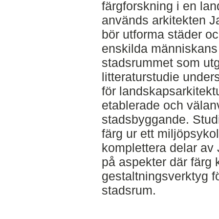
färgforskning i en la
används arkitekten J
bör utforma städer o
enskilda människans
stadsrummet som ut
litteraturstudie unde
för landskapsarkitekt
etablerade och välan
stadsbyggande. Studi
färg ur ett miljöpsyko
komplettera delar av 
på aspekter där färg
gestaltningsverktyg fö
stadsrum.