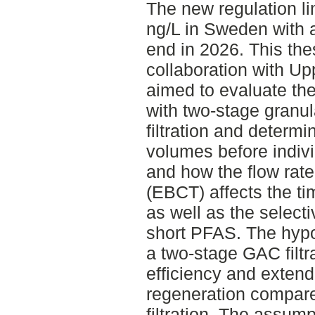
The new regulation li
ng/L in Sweden with a 
end in 2026. This the
collaboration with U
aimed to evaluate th
with two-stage granu
filtration and determ
volumes before indiv
and how the flow rat
(EBCT) affects the ti
as well as the select
short PFAS. The hypot
a two-stage GAC filt
efficiency and extend
regeneration compare
filtration. The assump