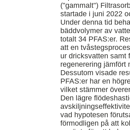
("gammalt") Filtraso
startade i juni 2022 o
Under denna tid beha
bäddvolymer av vatte
totalt 34 PFAS:er. Re
att en tvåstegsproces
ur dricksvatten samt f
regenerering jämfört
Dessutom visade resu
PFAS:er har en högre
vilket stämmer överen
Den lägre flödeshast
avskiljningseffektivite
vad hypotesen föruts
förmodligen på att k