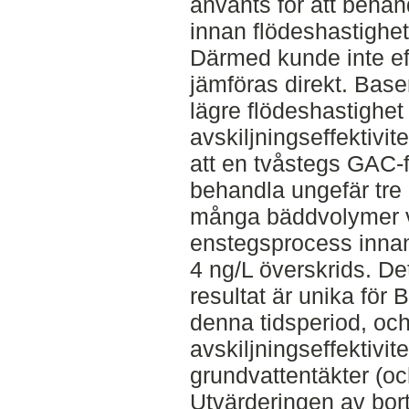
använts för att behan
innan flödeshastighet
Därmed kunde inte eff
jämföras direkt. Baser
lägre flödeshastighet
avskiljningseffektivit
att en tvåstegs GAC-f
behandla ungefär tre
många bäddvolymer 
enstegsprocess innan
4 ng/L överskrids. Det
resultat är unika för
denna tidsperiod, oc
avskiljningseffektivit
grundvattentäkter (oc
Utvärderingen av bor