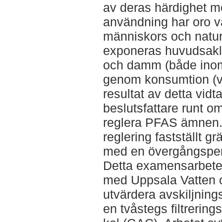
av deras härdighet m
användning har oro 
människors och natur
exponeras huvudsakl
och damm (både ino
genom konsumtion (va
resultat av detta vid
beslutsfattare runt om
reglera PFAS ämnen. 
reglering fastställt gr
med en övergångsper
Detta examensarbete,
med Uppsala Vatten oc
utvärdera avskiljnin
en tvåstegs filtrerin