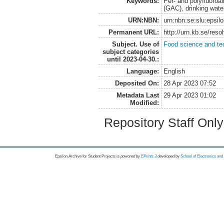
Keywords:
Per- and polyfluoroa
(GAC), drinking wate
URN:NBN:
urn:nbn:se:slu:epsil
Permanent URL:
http://urn.kb.se/res
Subject. Use of
Food science and te
subject categories
until 2023-04-30.:
Language:
English
Deposited On:
28 Apr 2023 07:52
Metadata Last
29 Apr 2023 01:02
Modified:
Repository Staff Onl
Epsilon Archive for Student Projects is
powored by
EPrints 3
developed by
School of Electronics an