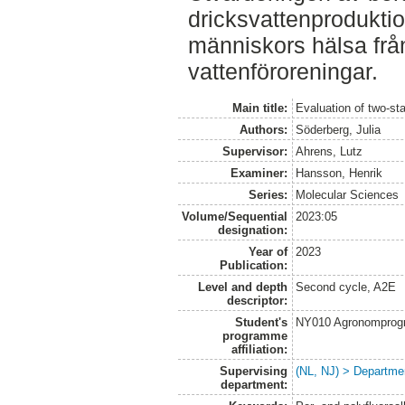
dricksvattenproduktion
människors hälsa frå
vattenföroreningar.
Main title:
Evaluation of two-sta
Authors:
Söderberg, Julia
Supervisor:
Ahrens, Lutz
Examiner:
Hansson, Henrik
Series:
Molecular Sciences
Volume/Sequential
2023:05
designation:
Year of
2023
Publication:
Level and depth
Second cycle, A2E
descriptor:
Student's
NY010 Agronomprogra
programme
affiliation:
Supervising
(NL, NJ) > Departme
department: