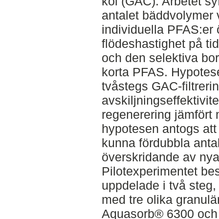
kol (GAC). Arbetet sy
antalet bäddvolymer v
individuella PFAS:er 
flödeshastighet på ti
och den selektiva bo
korta PFAS. Hypotesen
tvåstegs GAC-filtrerin
avskiljningseffektivit
regenerering jämfört
hypotesen antogs att
kunna fördubbla anta
överskridande av nya
Pilotexperimentet bes
uppdelade i två steg,
med tre olika granulär
Aquasorb® 6300 och 