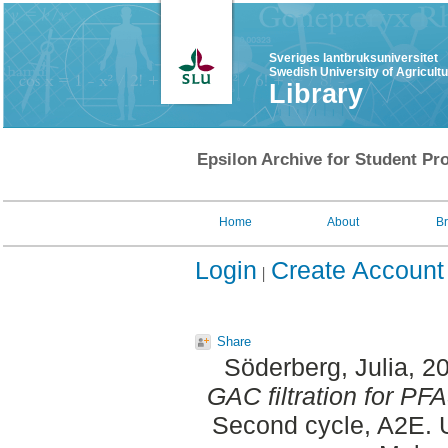
Sveriges lantbruksuniversitet
Swedish University of Agricult
Library
Epsilon Archive for Student Pro
Home
About
B
Login
Create Account
Share
Söderberg, Julia
, 2
GAC filtration for PFA
Second cycle, A2E. 