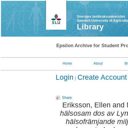
Sveriges lantbruksuniversitet
Swedish University of Agricult
Library
Epsilon Archive for Student Pro
Home
About
B
Login
Create Account
Share
Eriksson, Ellen
and
hälsosam dos av Lyn
hälsofrämjande milj