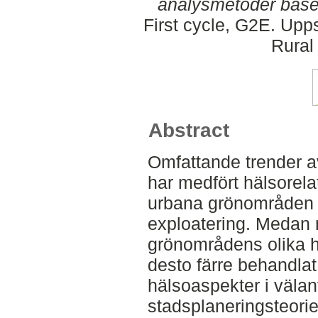
analysmetoder baser
First cycle, G2E. Upp
Rural
Abstract
Omfattande trender av
har medfört hälsorel
urbana grönområden o
exploatering. Medan 
grönområdens olika hä
desto färre behandlat
hälsoaspekter i väla
stadsplaneringsteorie