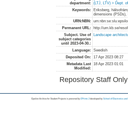
department:
(LTJ, LTV) > Dept. 
Keywords:
Eriksberg, hälsofräm
dimensions (PSDs), 
URN:NBN:
urn:nbn:se:slu:epsil
Permanent URL:
http://urn.kb.se/res
Subject. Use of
Landscape architect
subject categories
until 2023-04-30.:
Language:
Swedish
Deposited On:
17 Apr 2023 08:27
Metadata Last
18 Apr 2023 01:01
Modified:
Repository Staff Onl
Epsilon Archive for Student Projects is
powored by
EPrints 3
developed by
School of Electronics an