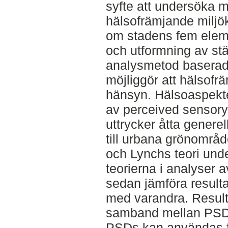
syfte att undersöka m
hälsofrämjande miljök
om stadens fem elem
och utformning av stä
analysmetod baserad
möjliggör att hälsofr
hänsyn. Hälsoaspekte
av perceived sensory
uttrycker åtta genere
till urbana grönområ
och Lynchs teori und
teorierna i analyser 
sedan jämföra result
med varandra. Resulta
samband mellan PSDs
PSDs kan användas fö