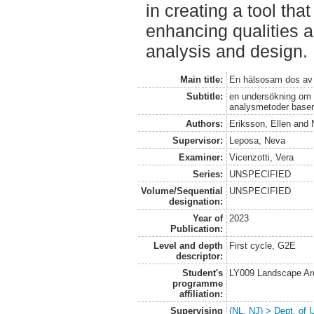
in creating a tool tha
enhancing qualities a
analysis and design.
Main title:
En hälsosam dos av
Subtitle:
en undersökning om h
analysmetoder baser
Authors:
Eriksson, Ellen
and
Supervisor:
Leposa, Neva
Examiner:
Vicenzotti, Vera
Series:
UNSPECIFIED
Volume/Sequential
UNSPECIFIED
designation:
Year of
2023
Publication:
Level and depth
First cycle, G2E
descriptor:
Student's
LY009 Landscape Ar
programme
affiliation:
Supervising
(NL, NJ) > Dept. of