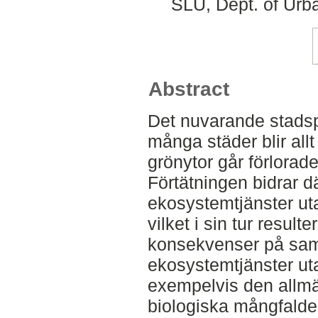
SLU, Dept. of Urb
Abstract
Det nuvarande stadspla
många städer blir allt
grönytor går förlorade
Förtätningen bidrar där
ekosystemtjänster uta
vilket i sin tur resulte
konsekvenser på samh
ekosystemtjänster ut
exempelvis den allmä
biologiska mångfalde