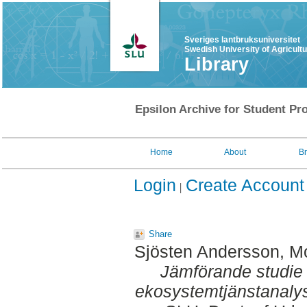
Sveriges lantbruksuniversitet
Swedish University of Agricult
Library
Epsilon Archive for Student Pro
Home
About
B
Login
Create Account
Share
Sjösten Andersson, M
Jämförande studie 
ekosystemtjänstanalys