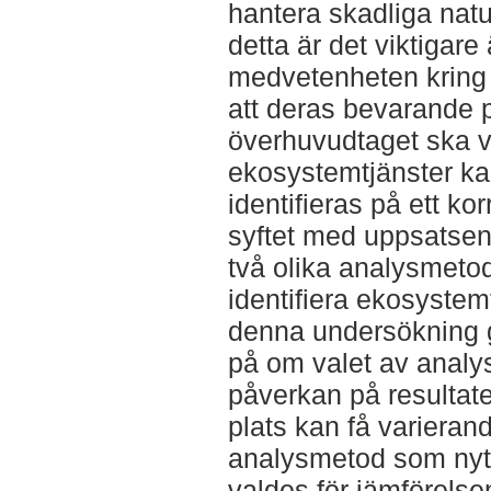
hantera skadliga nat
detta är det viktigare
medvetenheten kring 
att deras bevarande p
överhuvudtaget ska va
ekosystemtjänster ka
identifieras på ett ko
syftet med uppsatsen
två olika analysmeto
identifiera ekosystemt
denna undersökning g
på om valet av analy
påverkan på resultat
plats kan få variera
analysmetod som nyt
valdes för jämförels