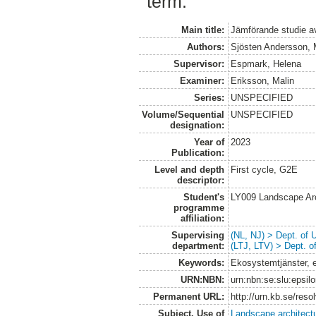
term.
Main title:
Jämförande studie a
Authors:
Sjösten Andersson,
Supervisor:
Espmark, Helena
Examiner:
Eriksson, Malin
Series:
UNSPECIFIED
Volume/Sequential
UNSPECIFIED
designation:
Year of
2023
Publication:
Level and depth
First cycle, G2E
descriptor:
Student's
LY009 Landscape Ar
programme
affiliation:
Supervising
(NL, NJ) > Dept. of
department:
(LTJ, LTV) > Dept. 
Keywords:
Ekosystemtjänster, 
URN:NBN:
urn:nbn:se:slu:epsil
Permanent URL:
http://urn.kb.se/res
Subject. Use of
Landscape architect