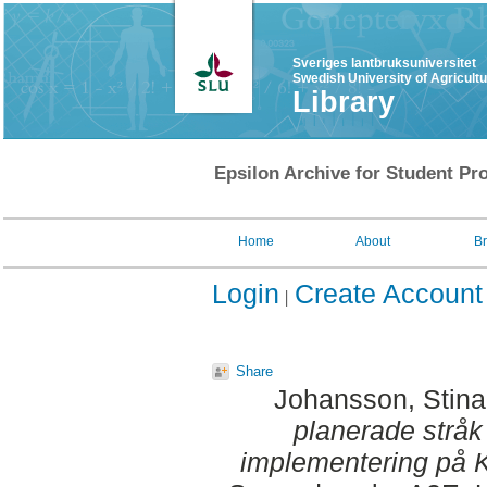
Sveriges lantbruksuniversitet
Swedish University of Agricult
Library
Epsilon Archive for Student Pro
Home
About
B
Login
Create Account
Share
Johansson, Stina
planerade stråk
implementering på K