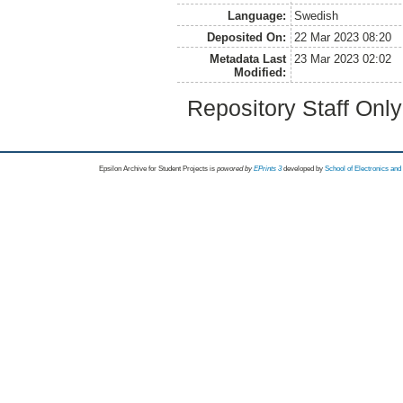
Language:
Swedish
Deposited On:
22 Mar 2023 08:20
Metadata Last
23 Mar 2023 02:02
Modified:
Repository Staff Onl
Epsilon Archive for Student Projects is
powored by
EPrints 3
developed by
School of Electronics an