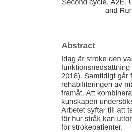
Second cycle, A2E. U
and Rur
Abstract
Idag är stroke den van
funktionsnedsättning 
2018). Samtidigt går
rehabiliteringen av m
framåt. Att kombiner
kunskapen undersöks
Arbetet syftar till att 
för hur stråk kan utf
för strokepatienter.