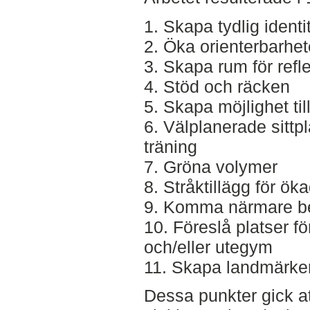
1. Skapa tydlig ident
2. Öka orienterbarhe
3. Skapa rum för refl
4. Stöd och räcken
5. Skapa möjlighet til
6. Välplanerade sittpl
träning
7. Gröna volymer
8. Stråktillägg för ö
9. Komma närmare bef
10. Föreslå platser fö
och/eller utegym
11. Skapa landmärke
Dessa punkter gick a