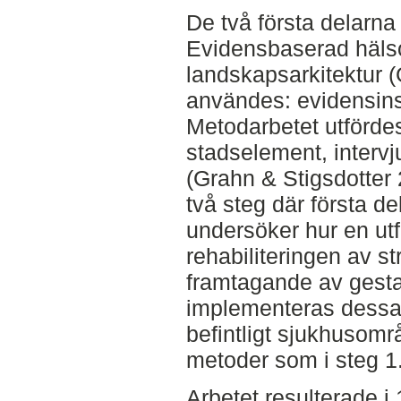
De två första delarn
Evidensbaserad häls
landskapsarkitektur 
användes: evidensin
Metodarbetet utförde
stadselement, intervju
(Grahn & Stigsdotter 
två steg där första de
undersöker hur en utfo
rehabiliteringen av s
framtagande av gestalt
implementeras dessa g
befintligt sjukhusom
metoder som i steg 1
Arbetet resulterade i 1