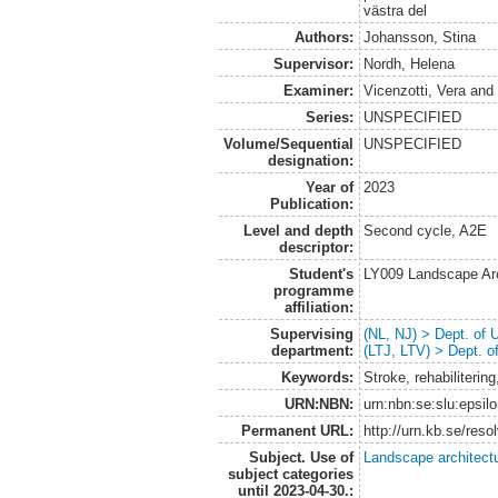
västra del
Authors:
Johansson, Stina
Supervisor:
Nordh, Helena
Examiner:
Vicenzotti, Vera
an
Series:
UNSPECIFIED
Volume/Sequential
UNSPECIFIED
designation:
Year of
2023
Publication:
Level and depth
Second cycle, A2E
descriptor:
Student's
LY009 Landscape Ar
programme
affiliation:
Supervising
(NL, NJ) > Dept. of
department:
(LTJ, LTV) > Dept. 
Keywords:
Stroke, rehabiliterin
URN:NBN:
urn:nbn:se:slu:epsil
Permanent URL:
http://urn.kb.se/res
Subject. Use of
Landscape architect
subject categories
until 2023-04-30.: