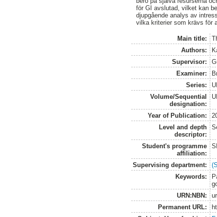
bero på själva resurserna oc
för GI avslutad, vilket kan 
djupgående analys av intresse
vilka kriterier som krävs för
Main title:
T
Authors:
K
Supervisor:
G
Examiner:
B
Series:
U
Volume/Sequential
U
designation:
Year of Publication:
2
Level and depth
S
descriptor:
Student's programme
S
affiliation:
Supervising department:
(
Keywords:
P
g
URN:NBN:
u
Permanent URL:
h