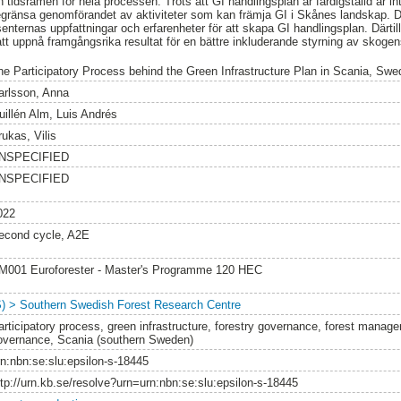
h tidsramen för hela processen. Trots att GI handlingsplan är färdigställd är 
begränsa genomförandet av aktiviteter som kan främja GI i Skånes landskap. 
nternas uppfattningar och erfarenheter för att skapa GI handlingsplan. Därtill
 att uppnå framgångsrika resultat för en bättre inkluderande styrning av skogen
he Participatory Process behind the Green Infrastructure Plan in Scania, Swe
arlsson, Anna
uillén Alm, Luis Andrés
rukas, Vilis
NSPECIFIED
NSPECIFIED
022
econd cycle, A2E
M001 Euroforester - Master's Programme 120 HEC
S) > Southern Swedish Forest Research Centre
articipatory process, green infrastructure, forestry governance, forest manage
overnance, Scania (southern Sweden)
rn:nbn:se:slu:epsilon-s-18445
ttp://urn.kb.se/resolve?urn=urn:nbn:se:slu:epsilon-s-18445