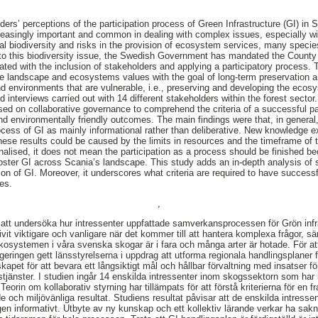
ers’ perceptions of the participation process of Green Infrastructure (GI) in S
singly important and common in dealing with complex issues, especially with
onal biodiversity and risks in the provision of ecosystem services, many speci
 to this biodiversity issue, the Swedish Government has mandated the County
ated with the inclusion of stakeholders and applying a participatory process. 
e landscape and ecosystems values with the goal of long-term preservation
 and environments that are vulnerable, i.e., preserving and developing the eco
interviews carried out with 14 different stakeholders within the forest sector
sed on collaborative governance to comprehend the criteria of a successful pa
nd environmentally friendly outcomes. The main findings were that, in general,
rocess of GI as mainly informational rather than deliberative. New knowledge 
hese results could be caused by the limits in resources and the timeframe of 
nalised, it does not mean the participation as a process should be finished be
t foster GI across Scania’s landscape. This study adds an in-depth analysis of
ion of GI. Moreover, it underscores what criteria are required to have success
es.
,
att undersöka hur intressenter uppfattade samverkansprocessen för Grön infra
it viktigare och vanligare när det kommer till att hantera komplexa frågor, s
kosystemen i våra svenska skogar är i fara och många arter är hotade. För at
eringen gett länsstyrelserna i uppdrag att utforma regionala handlingsplaner fö
apet för att bevara ett långsiktigt mål och hållbar förvaltning med insatser f
stjänster. I studien ingår 14 enskilda intressenter inom skogssektorn som har
 Teorin om kollaborativ styrning har tillämpats för att förstå kriterierna för 
nde och miljövänliga resultat. Studiens resultat påvisar att de enskilda intress
 informativt. Utbyte av ny kunskap och ett kollektiv lärande verkar ha sakn