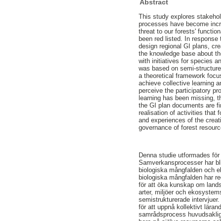
Abstract
This study explores stakehold
processes have become increa
threat to our forests' functi
been red listed. In response
design regional GI plans, cre
the knowledge base about th
with initiatives for species
was based on semi-structured 
a theoretical framework focu
achieve collective learning a
perceive the participatory p
learning has been missing, t
the GI plan documents are fi
realisation of activities tha
and experiences of the creat
governance of forest resourc
Denna studie utformades för 
Samverkansprocesser har bliv
biologiska mångfalden och e
biologiska mångfalden har reg
för att öka kunskap om landsk
arter, miljöer och ekosystem
semistrukturerade intervjuer.
för att uppnå kollektivt lära
samrådsprocess huvudsakligen