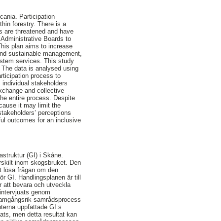
cania. Participation
in forestry. There is a
es are threatened and have
 Administrative Boards to
This plan aims to increase
 and sustainable management,
system services. This study
. The data is analysed using
rticipation process to
 individual stakeholders
exchange and collective
the entire process. Despite
cause it may limit the
 stakeholders’ perceptions
ful outcomes for an inclusive
struktur (GI) i Skåne.
ärskilt inom skogsbruket. Den
t lösa frågan om den
r GI. Handlingsplanen är till
ör att bevara och utveckla
 intervjuats genom
en framgångsrik samrådsprocess
enterna uppfattade GI:s
ats, men detta resultat kan