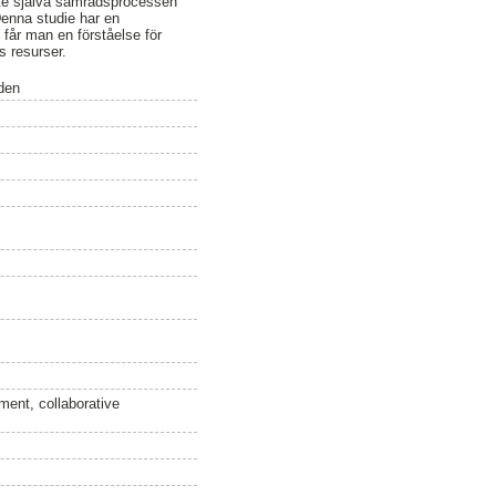
inte själva samrådsprocessen
Denna studie har en
 får man en förståelse för
s resurser.
den
ment, collaborative