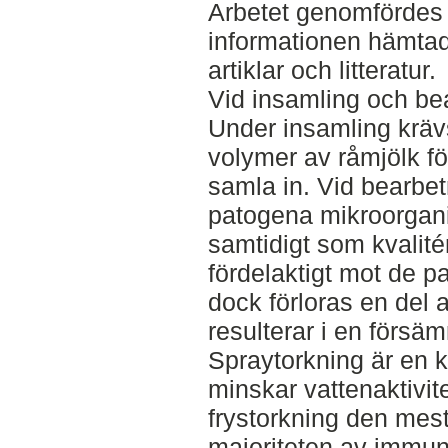
Arbetet genomfördes s
informationen hämtad
artiklar och litteratur.
Vid insamling och be
Under insamling krävs
volymer av råmjölk fö
samla in. Vid bearbet
patogena mikroorgan
samtidigt som kvalité
fördelaktigt mot de 
dock förloras en del 
resulterar i en försäm
Spraytorkning är en 
minskar vattenaktivit
frystorkning den me
majoriteten av immun