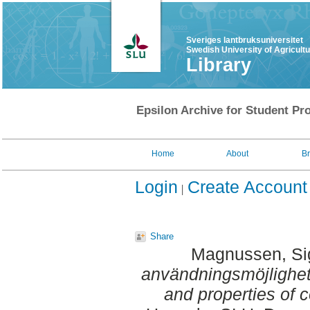
Sveriges lantbruksuniversitet
Swedish University of Agricult
Library
Epsilon Archive for Student Pro
Home
About
B
Login
Create Account
Share
Magnussen, Si
användningsmöjlighet
and properties of 