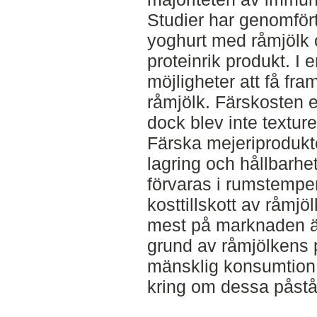
Studier har genomfört
yoghurt med råmjölk o
proteinrik produkt. I
möjligheter att få fra
råmjölk. Färskosten e
dock blev inte texture
Färska mejeriprodukter
lagring och hållbarh
förvaras i rumstemper
kosttillskott av råmj
mest på marknaden ä
grund av råmjölkens 
mänsklig konsumtion.
kring om dessa påst