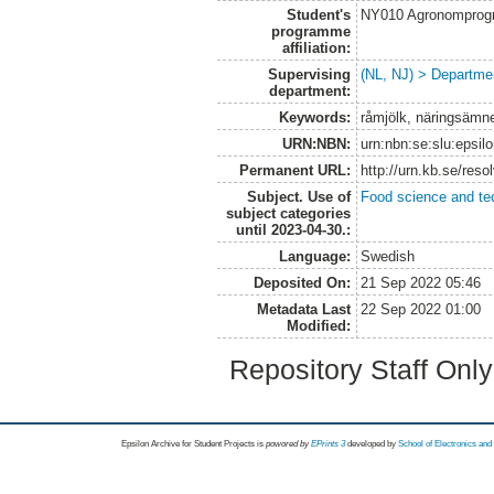
Student's
NY010 Agronomprogra
programme
affiliation:
Supervising
(NL, NJ) > Departme
department:
Keywords:
råmjölk, näringsämne
URN:NBN:
urn:nbn:se:slu:epsil
Permanent URL:
http://urn.kb.se/res
Subject. Use of
Food science and te
subject categories
until 2023-04-30.:
Language:
Swedish
Deposited On:
21 Sep 2022 05:46
Metadata Last
22 Sep 2022 01:00
Modified:
Repository Staff Onl
Epsilon Archive for Student Projects is
powored by
EPrints 3
developed by
School of Electronics an