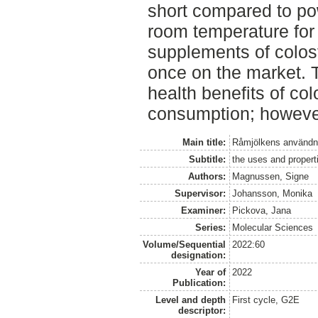
short compared to po
room temperature for 
supplements of colo
once on the market. T
health benefits of co
consumption; however
Main title:
Råmjölkens användni
Subtitle:
the uses and propert
Authors:
Magnussen, Signe
Supervisor:
Johansson, Monika
Examiner:
Pickova, Jana
Series:
Molecular Sciences
Volume/Sequential
2022:60
designation:
Year of
2022
Publication:
Level and depth
First cycle, G2E
descriptor: