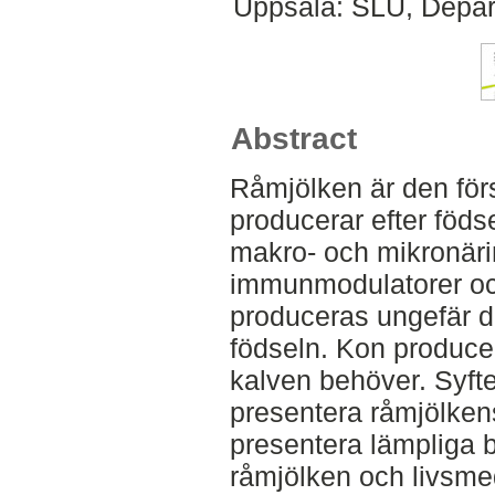
Uppsala: SLU, Depar
Abstract
Råmjölken är den för
producerar efter föds
makro- och mikronär
immunmodulatorer och
produceras ungefär de
födseln. Kon produce
kalven behöver. Syfte
presentera råmjölke
presentera lämpliga 
råmjölken och livsmed