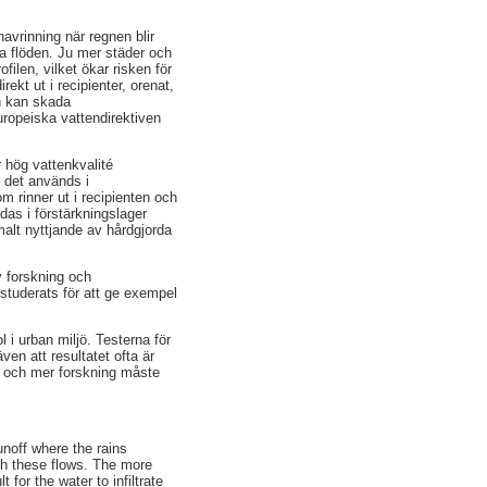
avrinning när regnen blir
sa flöden. Ju mer städer och
ofilen, vilket ökar risken för
ekt ut i recipienter, orenat,
en kan skada
uropeiska vattendirektiven
r hög vattenkvalité
r det används i
m rinner ut i recipienten och
as i förstärkningslager
alt nyttjande av hårdgjorda
v forskning och
 studerats för att ge exempel
 i urban miljö. Testerna för
ven att resultatet ofta är
ta och mer forskning måste
unoff where the rains
th these flows. The more
for the water to infiltrate