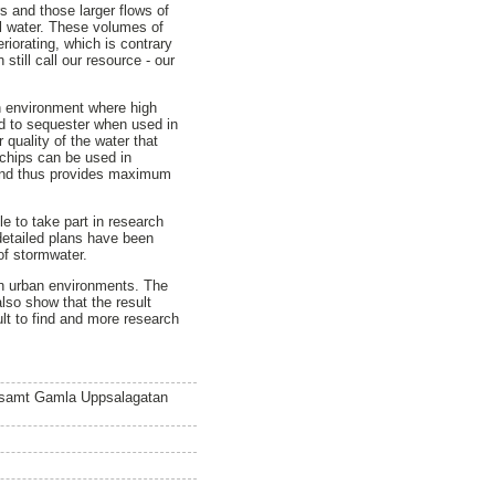
rs and those larger flows of
all water. These volumes of
iorating, which is contrary
till call our resource - our
n environment where high
ed to sequester when used in
r quality of the water that
e chips can be used in
 and thus provides maximum
e to take part in research
detailed plans have been
of stormwater.
r in urban environments. The
lso show that the result
ult to find and more research
 samt Gamla Uppsalagatan