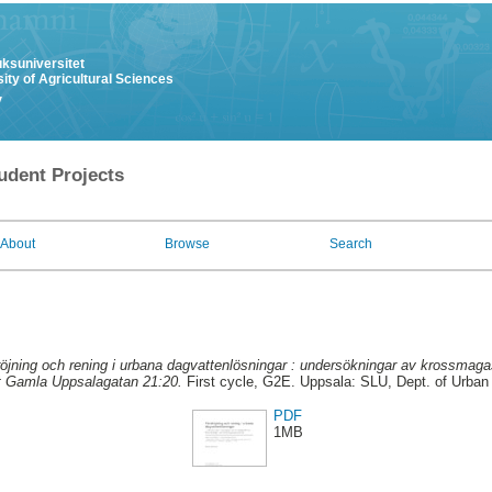
uksuniversitet
ity of Agricultural Sciences
y
udent Projects
About
Browse
Search
röjning och rening i urbana dagvattenlösningar : undersökningar av krossmag
 Gamla Uppsalagatan 21:20.
First cycle, G2E. Uppsala: SLU, Dept. of Urba
PDF
1MB