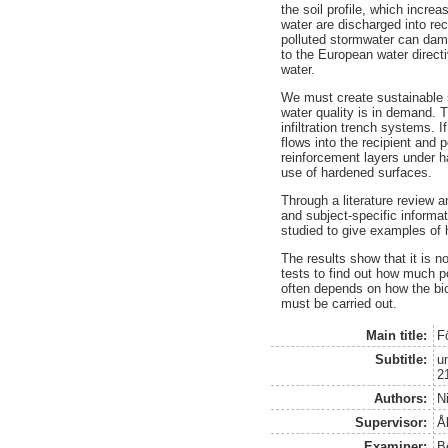
the soil profile, which increa
water are discharged into rec
polluted stormwater can dama
to the European water direct
water.
We must create sustainable 
water quality is in demand.
infiltration trench systems. I
flows into the recipient and 
reinforcement layers under 
use of hardened surfaces.
Through a literature review 
and subject-specific informa
studied to give examples of 
The results show that it is n
tests to find out how much po
often depends on how the bio
must be carried out.
Main title:
F
Subtitle:
u
2
Authors:
N
Supervisor:
Å
Examiner:
B