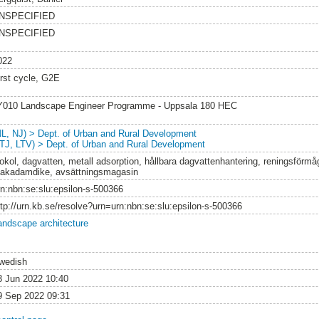
NSPECIFIED
NSPECIFIED
022
irst cycle, G2E
Y010 Landscape Engineer Programme - Uppsala 180 HEC
NL, NJ) > Dept. of Urban and Rural Development
LTJ, LTV) > Dept. of Urban and Rural Development
iokol, dagvatten, metall adsorption, hållbara dagvattenhantering, reningsförmåg
akadamdike, avsättningsmagasin
rn:nbn:se:slu:epsilon-s-500366
ttp://urn.kb.se/resolve?urn=urn:nbn:se:slu:epsilon-s-500366
andscape architecture
wedish
3 Jun 2022 10:40
9 Sep 2022 09:31