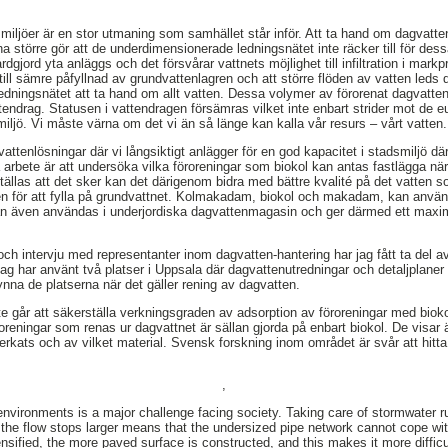
iljöer är en stor utmaning som samhället står inför. Att ta hand om dagvatten
a större gör att de underdimensionerade ledningsnätet inte räcker till för des
rdgjord yta anläggs och det försvårar vattnets möjlighet till infiltration i markpr
ill sämre påfyllnad av grundvattenlagren och att större flöden av vatten leds dir
i ledningsnätet att ta hand om allt vatten. Dessa volymer av förorenat dagvatt
tendrag. Statusen i vattendragen försämras vilket inte enbart strider mot de e
 miljö. Vi måste värna om det vi än så länge kan kalla vår resurs – vårt vatten.
ttenlösningar där vi långsiktigt anlägger för en god kapacitet i stadsmiljö dä
a arbete är att undersöka vilka föroreningar som biokol kan antas fastlägga nä
ällas att det sker kan det därigenom bidra med bättre kvalité på det vatten so
n för att fylla på grundvattnet. Kolmakadam, biokol och makadam, kan använd
kan även användas i underjordiska dagvattenmagasin och ger därmed ett maxim
h intervju med representanter inom dagvatten-hantering har jag fått ta del a
ag har använt två platser i Uppsala där dagvattenutredningar och detaljplaner
na de platserna när det gäller rening av dagvatten.
nte går att säkerställa verkningsgraden av adsorption av föroreningar med biokol
oreningar som renas ur dagvattnet är sällan gjorda på enbart biokol. De visar ä
lverkats och av vilket material. Svensk forskning inom området är svår att hit
,
environments is a major challenge facing society. Taking care of stormwater r
the flow stops larger means that the undersized pipe network cannot cope wi
nsified, the more paved surface is constructed, and this makes it more difficult 