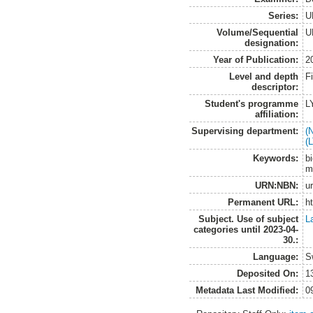
Series:
U
Volume/Sequential
U
designation:
Year of Publication:
2
Level and depth
F
descriptor:
Student's programme
L
affiliation:
Supervising department:
(
(
Keywords:
b
m
URN:NBN:
u
Permanent URL:
h
Subject. Use of subject
L
categories until 2023-04-
30.:
Language:
S
Deposited On:
1
Metadata Last Modified:
0