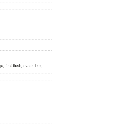
a, first flush, svackdike,