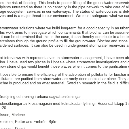
ses the risk of flooding. This leads to poorer filling of the groundwater reservoi
ipients untreated as there is no capacity in the pipe network to take care of 
ge ecosystem services in our waterways. The status of watercourses is deter
ives and is a major threat to our environment. We must safeguard what we can s
stormwater solutions where we build long-term for a good capacity in an urba
 This work aims to investigate which contaminants that biochar can be assum
f it can be determined that this is the case, it can thereby contribute to a bette
percolates through the ground profile to fill the groundwater. Biochar and ston
hardened surfaces. It can also be used in underground stormwater reservoirs
and interviews with representatives in stormwater management, I have been abl
tion. I have used two places in Uppsala where stormwater investigations and 
how stone chips would benefit those places when it comes to the purification 
ot possible to ensure the efficiency of the adsorption of pollutants for biocha
llutants are purified from stormwater are rarely done on biochar alone. They a
char is produced and on what material. Swedish research in the field is diffic
ördröjning och rening i urbana dagvattenlösningar
ndersökningar av krossmagasin med kolmakadamfyllning i Rosendal Etapp 1
1:20
ilsson, Marlene
kerblom, Petter
and
Embrén, Björn
ergquist, Daniel