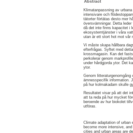
Abstract
Klimatanpassning av urbana m
intensivare och flödestopparn
tätorter förtätas desto mer hå
översvämningar. Detta leder t
då det inte finns kapacitet 
ekosystemtjänster i våra vat
utan är ett stort hot mot vår
Vi måste skapa hållbara dagva
efterfrågas. Syftet med dett
krossmagasin. Kan det fastst
perkolerar genom markprofile
under hårdgjorda ytor. Det 
ytor.
Genom litteraturgenomgång oc
ämnesspecifik information. J
på hur kolmakadam skulle gyn
Resultatet visar på att det i
att ta reda på hur mycket för
beroende av hur biokolet til
utföras.
Climate adaptation of urban 
become more intensive, and 
cities and urban areas are de