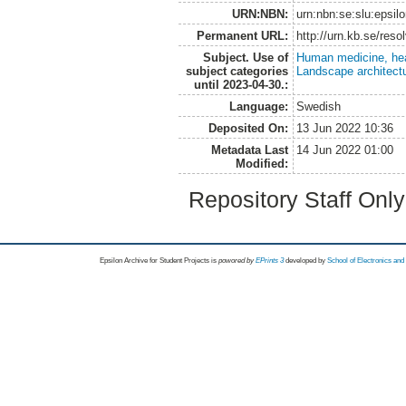
URN:NBN:
urn:nbn:se:slu:epsil
Permanent URL:
http://urn.kb.se/res
Subject. Use of
Human medicine, hea
subject categories
Landscape architect
until 2023-04-30.:
Language:
Swedish
Deposited On:
13 Jun 2022 10:36
Metadata Last
14 Jun 2022 01:00
Modified:
Repository Staff Onl
Epsilon Archive for Student Projects is
powored by
EPrints 3
developed by
School of Electronics an