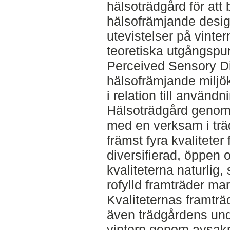
hälsoträdgård för att
hälsofrämjande desig
utevistelser på vinte
teoretiska utgångspu
Perceived Sensory D
hälsofrämjande miljö
i relation till använd
Hälsoträdgård genom 
med en verksam i träd
främst fyra kvaliteter 
diversifierad, öppen o
kvaliteterna naturli
rofylld framträder marg
Kvaliteternas framträd
även trädgårdens un
vintern genom avsak