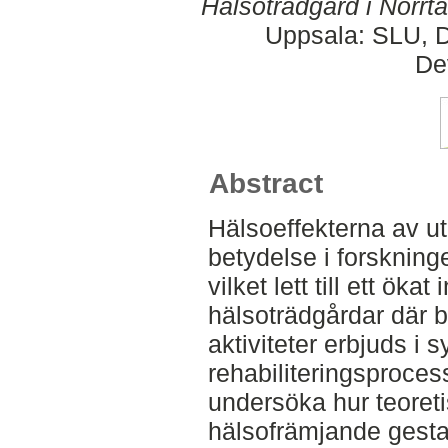
Hälsoträdgård i Norrt
Uppsala: SLU, D
De
Abstract
Hälsoeffekterna av utev
betydelse i forskning
vilket lett till ett öka
hälsoträdgårdar där 
aktiviteter erbjuds i s
rehabiliteringsproces
undersöka hur teoret
hälsofrämjande gestalt