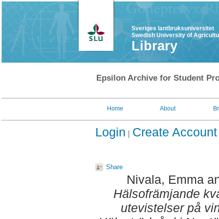
Sveriges lantbruksuniversitet
Swedish University of Agricult
Library
Epsilon Archive for Student Pro
Home
About
B
Login
Create Account
Share
Nivala, Emma
a
Hälsofrämjande kvali
utevistelser på vi