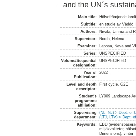
and the UN´s sustaina
Main title:
Hälsofrämjande kvalite
Subtitle:
en studie av Väddö 
Authors:
Nivala, Emma
and
R
Supervisor:
Nordh, Helena
Examiner:
Leposa, Neva
and
Vi
Series:
UNSPECIFIED
Volume/Sequential
UNSPECIFIED
designation:
Year of
2022
Publication:
Level and depth
First cycle, G2E
descriptor:
Student's
LY009 Landscape Ar
programme
affiliation:
Supervising
(NL, NJ) > Dept. of
department:
(LTJ, LTV) > Dept. 
Keywords:
EBD (evidensbaserad
miljökvaliteter, häl
Dimensions), vinter