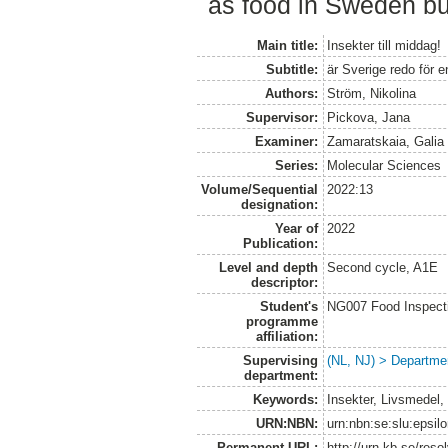
as food in Sweden but
Main title:
Insekter till middag!
Subtitle:
är Sverige redo för 
Authors:
Ström, Nikolina
Supervisor:
Pickova, Jana
Examiner:
Zamaratskaia, Galia
Series:
Molecular Sciences
Volume/Sequential
2022:13
designation:
Year of
2022
Publication:
Level and depth
Second cycle, A1E
descriptor:
Student's
NG007 Food Inspecti
programme
affiliation:
Supervising
(NL, NJ) > Departme
department:
Keywords:
Insekter, Livsmedel,
URN:NBN:
urn:nbn:se:slu:epsil
Permanent URL:
http://urn.kb.se/res