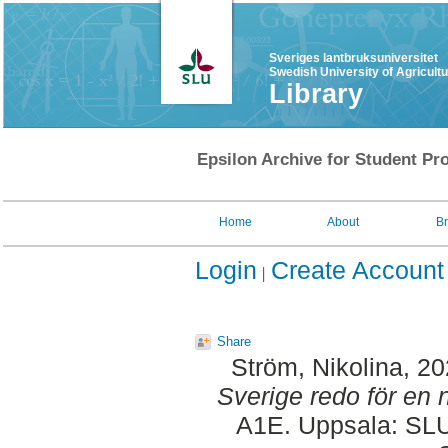
Sveriges lantbruksuniversitet
Swedish University of Agricult
Library
Epsilon Archive for Student Pro
Home
About
B
Login
Create Account
Share
Ström, Nikolina
, 2
Sverige redo för en 
A1E. Uppsala: SLU