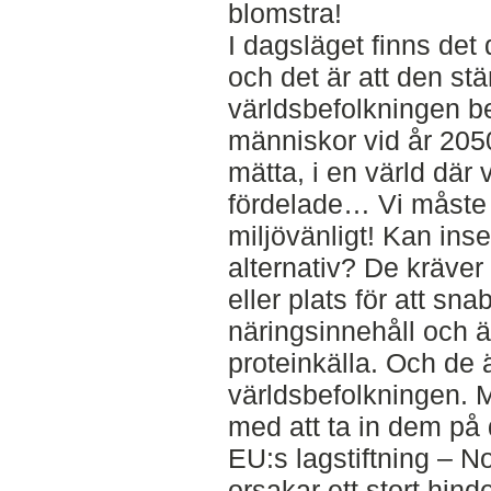
blomstra!
I dagsläget finns det 
och det är att den st
världsbefolkningen b
människor vid år 2050
mätta, i en värld där 
fördelade… Vi måste 
miljövänligt! Kan ins
alternativ? De kräver
eller plats för att sn
näringsinnehåll och 
proteinkälla. Och de 
världsbefolkningen. M
med att ta in dem p
EU:s lagstiftning – N
orsakar ett stort hin