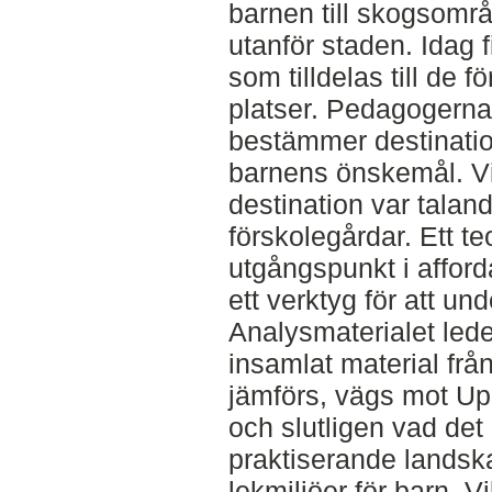
barnen till skogsområ
utanför staden. Idag 
som tilldelas till de 
platser. Pedagogerna 
bestämmer destination
barnens önskemål. Vi
destination var tala
förskolegårdar. Ett t
utgångspunkt i affor
ett verktyg för att un
Analysmaterialet leder
insamlat material från 
jämförs, vägs mot Up
och slutligen vad det
praktiserande landsk
lekmiljöer för barn. 