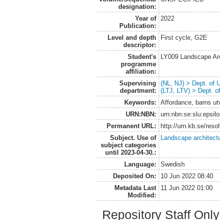
designation:
Year of
2022
Publication:
Level and depth
First cycle, G2E
descriptor:
Student's
LY009 Landscape Ar
programme
affiliation:
Supervising
(NL, NJ) > Dept. of
department:
(LTJ, LTV) > Dept. 
Keywords:
Affordance, barns utv
URN:NBN:
urn:nbn:se:slu:epsil
Permanent URL:
http://urn.kb.se/res
Subject. Use of
Landscape architect
subject categories
until 2023-04-30.:
Language:
Swedish
Deposited On:
10 Jun 2022 08:40
Metadata Last
11 Jun 2022 01:00
Modified:
Repository Staff Onl