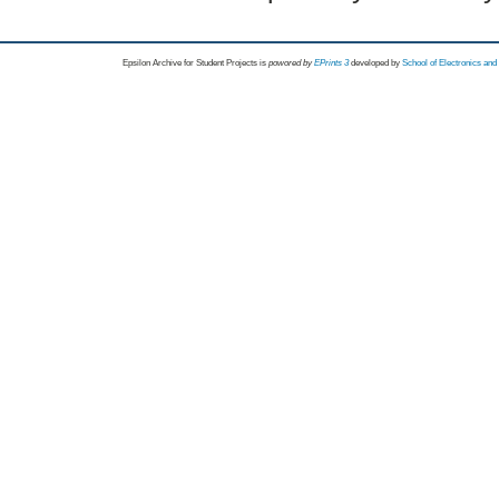
Epsilon Archive for Student Projects is
powored by
EPrints 3
developed by
School of Electronics an