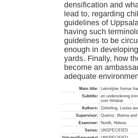
densification and wh
lead to, regarding ch
guidelines of Uppsala 
having such terminolo
guidelines to be circ
enough in developing
yards. Finally, how t
become an ambassador
adequate environments
Main title:
Lekmiljöer formar fr
Subtitle:
en undersökning krin
som förtätas
Authors:
Zetterling, Louise
an
Supervisor:
Queiroz, Marina
an
Examiner:
Nordh, Helena
Series:
UNSPECIFIED
Volume/Sequential
UNSPECIFIED