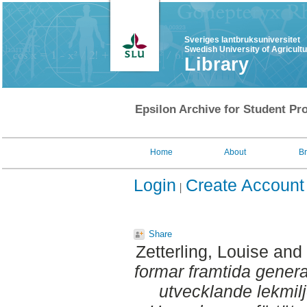
Sveriges lantbruksuniversitet
Swedish University of Agricult
Library
Epsilon Archive for Student Pro
Home
About
B
Login
Create Account
Share
Zetterling, Louise
and
formar framtida genera
utvecklande lekmilj