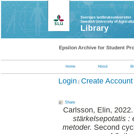
Sveriges lantbruksuniversitet
Swedish University of Agricult
Library
Epsilon Archive for Student Pro
Home
About
B
Login
Create Account
Share
Carlsson, Elin
, 2022
stärkelsepotatis :
metoder.
Second cycl