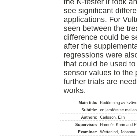
the N-tester it took a
see significant differ
applications. For Vul
seen between the tre
difference could be s
after the supplementar
regressions were als
that could be used to
sensor values to the 
further trials are nee
works.
Main title:
Bedömning av kväves
Subtitle:
en jämförelse mellan
Authors:
Carlsson, Elin
Supervisor:
Hamnér, Karin
and
P
Examiner:
Wetterlind, Johanna