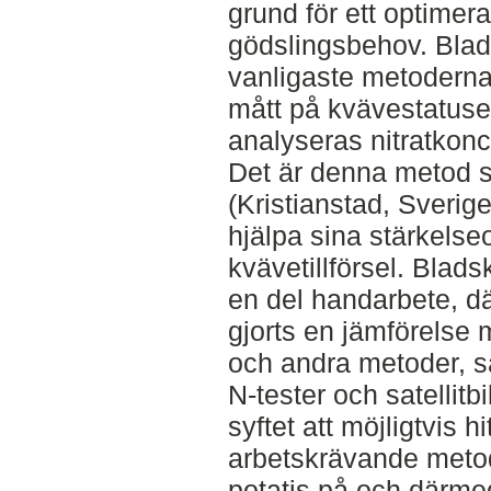
grund för ett optimera
gödslingsbehov. Blad
vanligaste metoderna 
mått på kvävestatusen
analyseras nitratkonc
Det är denna metod 
(Kristianstad, Sverige
hjälpa sina stärkelse
kvävetillförsel. Blad
en del handarbete, där
gjorts en jämförelse
och andra metoder, s
N-tester och satellitb
syftet att möjligtvis h
arbetskrävande metod
potatis på och därme