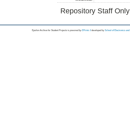
Repository Staff Onl
Epsilon Archive for Student Projects is
powored by
EPrints 3
developed by
School of Electronics an