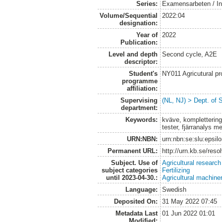
Series:
Examensarbeten / Ins
Volume/Sequential
2022:04
designation:
Year of
2022
Publication:
Level and depth
Second cycle, A2E
descriptor:
Student's
NY011 Agricutural pr
programme
affiliation:
Supervising
(NL, NJ) > Dept. of 
department:
Keywords:
kväve, komplettering
tester, fjärranalys 
URN:NBN:
urn:nbn:se:slu:epsil
Permanent URL:
http://urn.kb.se/res
Subject. Use of
Agricultural research
subject categories
Fertilizing
until 2023-04-30.:
Agricultural machin
Language:
Swedish
Deposited On:
31 May 2022 07:45
Metadata Last
01 Jun 2022 01:01
Modified: