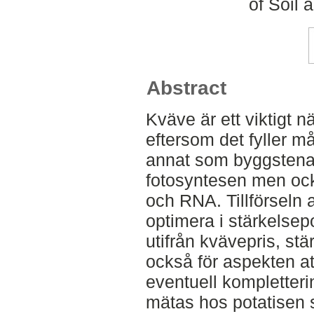
of Soil
Abstract
Kväve är ett viktigt 
eftersom det fyller m
annat som byggstenar 
fotosyntesen men ock
och RNA. Tillförseln a
optimera i stärkelse
utifrån kvävepris, st
också för aspekten at
eventuell kompletter
mätas hos potatisen s