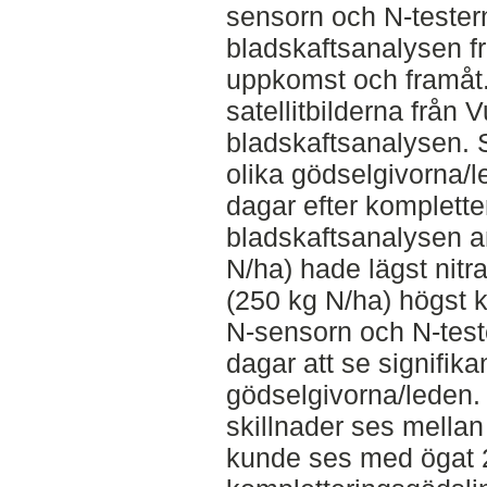
sensorn och N-testern 
bladskaftsanalysen f
uppkomst och framåt.
satellitbilderna från 
bladskaftsanalysen. S
olika gödselgivorna/l
dagar efter komplett
bladskaftsanalysen a
N/ha) hade lägst nitr
(250 kg N/ha) högst k
N-sensorn och N-teste
dagar att se signifika
gödselgivorna/leden.
skillnader ses mellan
kunde ses med ögat 2