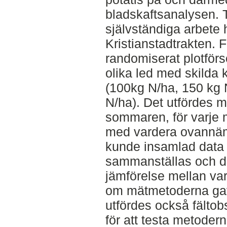
bladskaftsanalysen. Ti
självständiga arbete 
Kristianstadtrakten. 
randomiserat plotför
olika led med skilda 
(100kg N/ha, 150 kg 
N/ha). Det utfördes 
sommaren, för varje m
med vardera ovannäm
kunde insamlad data 
sammanställas och d
jämförelse mellan var
om mätmetoderna gav 
utfördes också fältob
för att testa metoderna