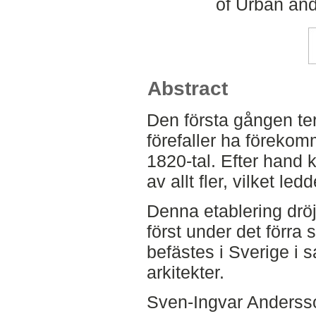
of Urban an
Abstract
Den första gången te
förefaller ha förekomm
1820-tal. Efter hand
av allt fler, vilket le
Denna etablering drö
först under det förra 
befästes i Sverige i
arkitekter.
Sven-Ingvar Andersso