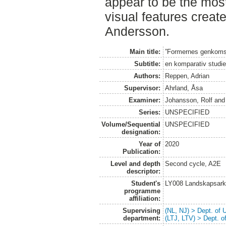
appear to be the most
visual features creat
Andersson.
Main title:
”Formernes genkoms
Subtitle:
en komparativ studi
Authors:
Reppen, Adrian
Supervisor:
Ahrland, Åsa
Examiner:
Johansson, Rolf
an
Series:
UNSPECIFIED
Volume/Sequential
UNSPECIFIED
designation:
Year of
2020
Publication:
Level and depth
Second cycle, A2E
descriptor:
Student's
LY008 Landskapsark
programme
affiliation:
Supervising
(NL, NJ) > Dept. of
department:
(LTJ, LTV) > Dept. 