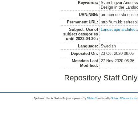
Keywords:
Sven-Ingvar Andersso
Design in the Lands
URN:NBN:
urn:nbn:se:slu:epsil
Permanent URL:
http://urn.kb.se/res
Subject. Use of
Landscape architect
subject categories
until 2023-04-30.:
Language:
Swedish
Deposited On:
23 Oct 2020 08:06
Metadata Last
27 Nov 2020 06:36
Modified:
Repository Staff Onl
Epsilon Archive for Student Projects is
powored by
EPrints 3
developed by
School of Electronics an