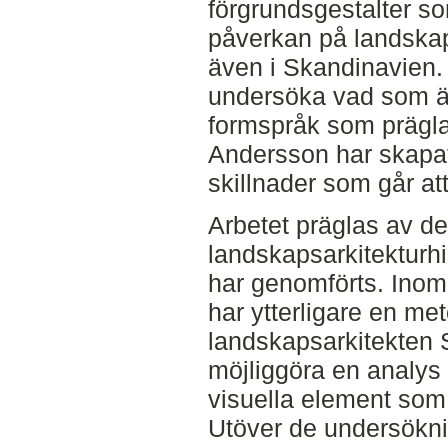
förgrundsgestalter so
påverkan på landskap
även i Skandinavien.
undersöka vad som ä
formspråk som präglar
Andersson har skapat,
skillnader som går att
Arbetet präglas av de
landskapsarkitekturhi
har genomförts. Inom 
har ytterligare en me
landskapsarkitekten S
möjliggöra en analys
visuella element som 
Utöver de undersökni