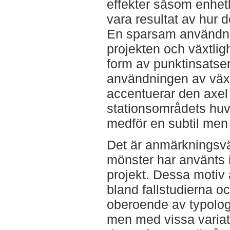
effekter såsom enhetli
vara resultat av hur 
En sparsam användnin
projekten och växtligh
form av punktinsatse
användningen av växt
accentuerar den axel
stationsområdets huv
medför en subtil men
Det är anmärkningsvär
mönster har använts i e
projekt. Dessa motiv
bland fallstudierna o
oberoende av typologi
men med vissa variati