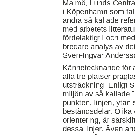
Malmö, Lunds Central
i Köpenhamn som fall
andra så kallade refe
med arbetets litteratu
fördelaktigt i och med
bredare analys av de
Sven-Ingvar Anderss
Kännetecknande för ar
alla tre platser präglas
utsträckning. Enligt 
miljön av så kallade 
punkten, linjen, yta
beståndsdelar. Olika 
orientering, är särsk
dessa linjer. Även and