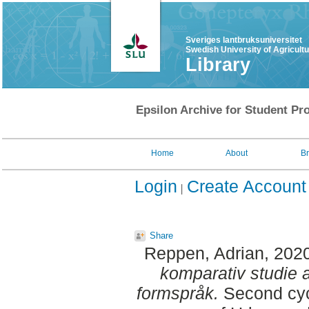
Sveriges lantbruksuniversitet
Swedish University of Agricult
Library
Epsilon Archive for Student Pro
Home
About
B
Login
Create Account
Share
Reppen, Adrian
, 202
komparativ studie 
formspråk.
Second cyc