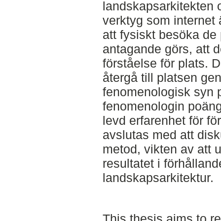
landskapsarkitekten 
verktyg som internet 
att fysiskt besöka de 
antagande görs, att d
förståelse för plats. 
återgå till platsen ge
fenomenologisk syn p
fenomenologin poängt
levd erfarenhet för fö
avslutas med att disk
metod, vikten av att 
resultatet i förhållan
landskapsarkitektur.
This thesis aims to ret