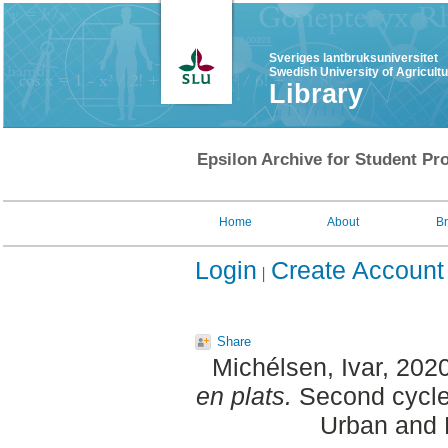
Sveriges lantbruksuniversitet
Swedish University of Agricult
Library
Epsilon Archive for Student Pro
Home
About
B
Login
Create Account
Share
Michélsen, Ivar
, 202
en plats.
Second cycle,
Urban and 