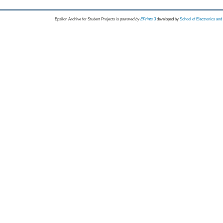
Epsilon Archive for Student Projects is
powored by
EPrints 3
developed by
School of Electronics an