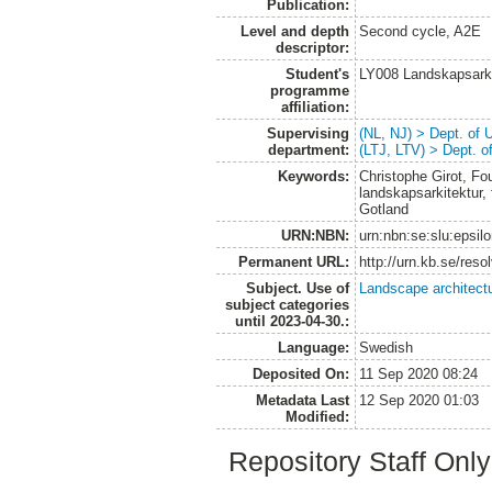
Publication:
Level and depth
Second cycle, A2E
descriptor:
Student's
LY008 Landskapsark
programme
affiliation:
Supervising
(NL, NJ) > Dept. of
department:
(LTJ, LTV) > Dept. 
Keywords:
Christophe Girot, Fo
landskapsarkitektur,
Gotland
URN:NBN:
urn:nbn:se:slu:epsil
Permanent URL:
http://urn.kb.se/res
Subject. Use of
Landscape architect
subject categories
until 2023-04-30.:
Language:
Swedish
Deposited On:
11 Sep 2020 08:24
Metadata Last
12 Sep 2020 01:03
Modified:
Repository Staff Onl