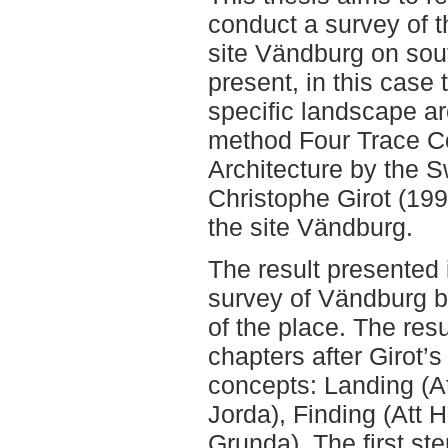
conduct a survey of t
site Vändburg on sout
present, in this case 
specific landscape ar
method Four Trace C
Architecture by the S
Christophe Girot (19
the site Vändburg.
The result presented i
survey of Vändburg b
of the place. The resul
chapters after Girot’s
concepts: Landing (At
Jorda), Finding (Att H
Grunda). The first st