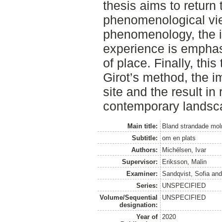
thesis aims to return 
phenomenological vie
phenomenology, the i
experience is emphas
of place. Finally, thi
Girot’s method, the i
site and the result in
contemporary landsca
Main title:
Bland strandade mol
Subtitle:
om en plats
Authors:
Michélsen, Ivar
Supervisor:
Eriksson, Malin
Examiner:
Sandqvist, Sofia
an
Series:
UNSPECIFIED
Volume/Sequential
UNSPECIFIED
designation:
Year of
2020