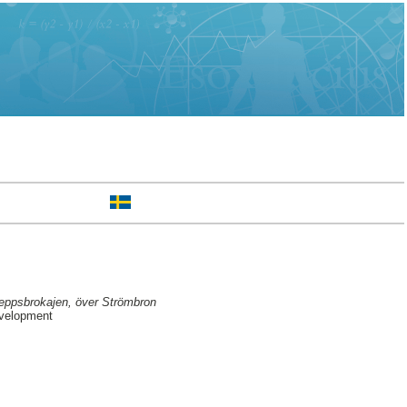
Skeppsbrokajen, över Strömbron
evelopment