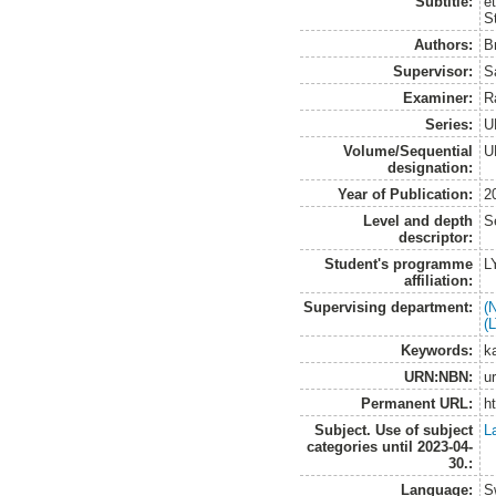
Subtitle:
e
S
Authors:
B
Supervisor:
S
Examiner:
R
Series:
U
Volume/Sequential
U
designation:
Year of Publication:
2
Level and depth
S
descriptor:
Student's programme
L
affiliation:
Supervising department:
(
(
Keywords:
k
URN:NBN:
u
Permanent URL:
h
Subject. Use of subject
L
categories until 2023-04-
30.:
Language:
S