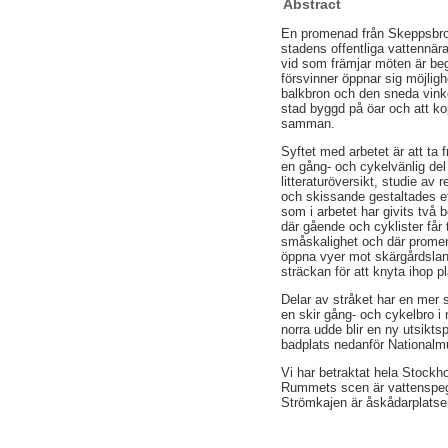
Abstract
En promenad från Skeppsbrok
stadens offentliga vattennära
vid som främjar möten är be
försvinner öppnar sig möjlig
balkbron och den sneda vinke
stad byggd på öar och att k
samman.
Syftet med arbetet är att ta
en gång- och cykelvänlig d
litteraturöversikt, studie av
och skissande gestaltades ett
som i arbetet har givits två
där gående och cyklister får 
småskalighet och där promen
öppna vyer mot skärgårdslan
sträckan för att knyta ihop p
Delar av stråket har en mer 
en skir gång- och cykelbro i
norra udde blir en ny utsik
badplats nedanför National
Vi har betraktat hela Stockh
Rummets scen är vattenspegel
Strömkajen är åskådarplatse