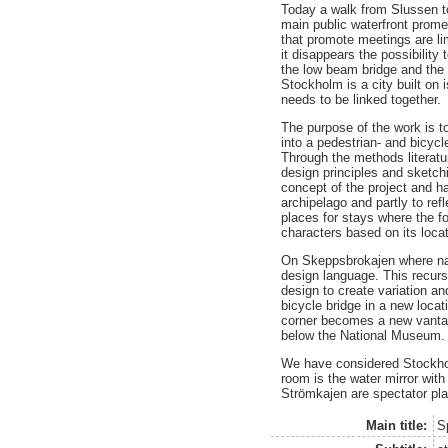
Today a walk from Slussen to
main public waterfront prome
that promote meetings are li
it disappears the possibilit
the low beam bridge and the 
Stockholm is a city built on 
needs to be linked together.
The purpose of the work is 
into a pedestrian- and bicycl
Through the methods literatu
design principles and sketch
concept of the project and h
archipelago and partly to ref
places for stays where the f
characters based on its loca
On Skeppsbrokajen where natu
design language. This recurs 
design to create variation a
bicycle bridge in a new loca
corner becomes a new vantag
below the National Museum.
We have considered Stockhol
room is the water mirror with
Strömkajen are spectator pla
Main title:
S