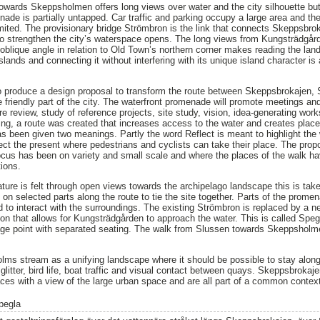
wards Skeppsholmen offers long views over water and the city silhouette but it
nade is partially untapped. Car traffic and parking occupy a large area and th
mited. The provisionary bridge Strömbron is the link that connects Skeppsbro
y to strengthen the city’s waterspace opens. The long views from Kungsträdgå
oblique angle in relation to Old Town’s northern corner makes reading the land
islands and connecting it without interfering with its unique island character i
to produce a design proposal to transform the route between Skeppsbrokajen
e friendly part of the city. The waterfront promenade will promote meetings an
re review, study of reference projects, site study, vision, idea-generating wo
ing, a route was created that increases access to the water and creates places
as been given two meanings. Partly the word Reflect is meant to highlight the
lect the present where pedestrians and cyclists can take their place. The propo
ocus has been on variety and small scale and where the places of the walk ha
tions.
re is felt through open views towards the archipelago landscape this is take
on selected parts along the route to tie the site together. Parts of the prome
nd to interact with the surroundings. The existing Strömbron is replaced by a 
tion that allows for Kungsträdgården to approach the water. This is called Spe
e point with separated seating. The walk from Slussen towards Skeppsholme
ms stream as a unifying landscape where it should be possible to stay along
 glitter, bird life, boat traffic and visual contact between quays. Skeppsbroka
ces with a view of the large urban space and are all part of a common contex
pegla