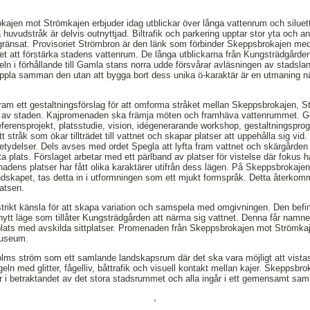
ajen mot Strömkajen erbjuder idag utblickar över långa vattenrum och silue
 huvudstråk är delvis outnyttjad. Biltrafik och parkering upptar stor yta och an
gränsat. Provisoriet Strömbron är den länk som förbinder Skeppsbrokajen m
het att förstärka stadens vattenrum. De långa utblickarna från Kungsträdgård
ln i förhållande till Gamla stans norra udde försvårar avläsningen av stadsl
oppla samman den utan att bygga bort dess unika ö-karaktär är en utmaning n
 fram ett gestaltningsförslag för att omforma stråket mellan Skeppsbrokajen, S
el av staden. Kajpromenaden ska främja möten och framhäva vattenrummet.
 referensprojekt, platsstudie, vision, idégenerarande workshop, gestaltningspro
 stråk som ökar tillträdet till vattnet och skapar platser att uppehålla sig vid
 betydelser. Dels avses med ordet Spegla att lyfta fram vattnet och skärgården
ta plats. Förslaget arbetar med ett pärlband av platser för vistelse där fokus h
adens platser har fått olika karaktärer utifrån dess lägen. På Skeppsbrokaje
dskapet, tas detta in i utformningen som ett mjukt formspråk. Detta återkomm
latsen.
strikt känsla för att skapa variation och samspela med omgivningen. Den befi
 nytt läge som tillåter Kungsträdgården att närma sig vattnet. Denna får nam
tsplats med avskilda sittplatser. Promenaden från Skeppsbrokajen mot Strömk
museum.
olms ström som ett samlande landskapsrum där det ska vara möjligt att vista
n med glitter, fågelliv, båttrafik och visuell kontakt mellan kajer. Skeppsbr
r i betraktandet av det stora stadsrummet och alla ingår i ett gemensamt s
,