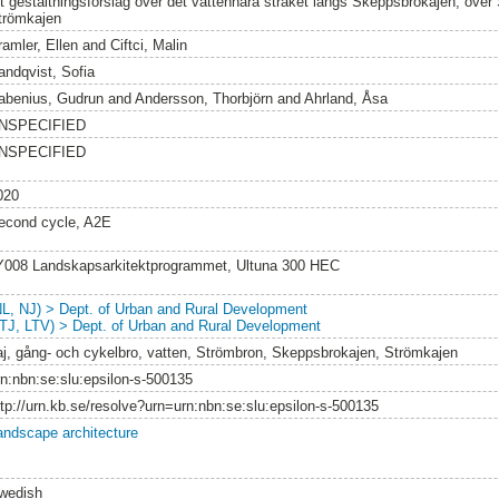
tt gestaltningsförslag över det vattennära stråket längs Skeppsbrokajen, över
trömkajen
ramler, Ellen
and
Ciftci, Malin
andqvist, Sofia
abenius, Gudrun
and
Andersson, Thorbjörn
and
Ahrland, Åsa
NSPECIFIED
NSPECIFIED
020
econd cycle, A2E
Y008 Landskapsarkitektprogrammet, Ultuna 300 HEC
NL, NJ) > Dept. of Urban and Rural Development
LTJ, LTV) > Dept. of Urban and Rural Development
aj, gång- och cykelbro, vatten, Strömbron, Skeppsbrokajen, Strömkajen
rn:nbn:se:slu:epsilon-s-500135
ttp://urn.kb.se/resolve?urn=urn:nbn:se:slu:epsilon-s-500135
andscape architecture
wedish