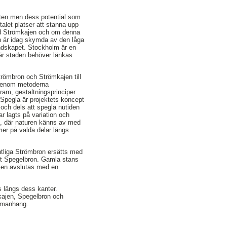
tten men dess potential som
talet platser att stanna upp
ed Strömkajen och om denna
en är idag skymda av den låga
andskapet. Stockholm är en
är staden behöver länkas
trömbron och Strömkajen till
 Genom metoderna
gram, gestaltningsprinciper
. Spegla är projektets koncept
 och dels att spegla nutiden
ar lagts på variation och
n, där naturen känns av med
er på valda delar längs
ntliga Strömbron ersätts med
net Spegelbron. Gamla stans
ajen avslutas med en
s längs dess kanter.
okajen, Spegelbron och
ammanhang.