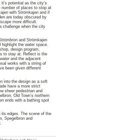
’s potential as the city’s
e number of places to stop at
kajen with Strömkajen and if
rden are today obscured by
scape more difficult.
s a challenge when the city
, Strömbron and Strömkajen
d highlight the water space.
rkshop, design program,
 to stay at. Reflect is the
 water and the adjacent
sal works with a string of
ve been given different
n into the design as a soft
nade have a more strict
new sheer pedestrian and
gelbron. Old Town’s northern
n ends with a bathing spot
 its edges. The scene of the
jen, Spegelbron and
t.