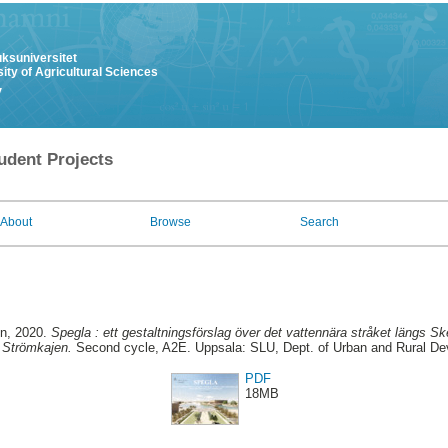
uksuniversitet
ity of Agricultural Sciences
y
udent Projects
About
Browse
Search
in
, 2020.
Spegla : ett gestaltningsförslag över det vattennära stråket längs 
 Strömkajen.
Second cycle, A2E. Uppsala: SLU, Dept. of Urban and Rural D
PDF
18MB