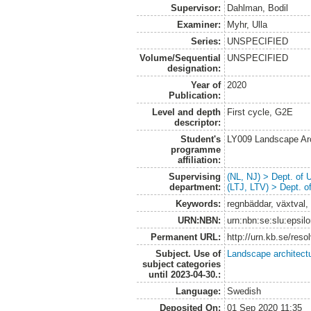
Supervisor:
Dahlman, Bodil
Examiner:
Myhr, Ulla
Series:
UNSPECIFIED
Volume/Sequential
UNSPECIFIED
designation:
Year of
2020
Publication:
Level and depth
First cycle, G2E
descriptor:
Student's
LY009 Landscape Ar
programme
affiliation:
Supervising
(NL, NJ) > Dept. of
department:
(LTJ, LTV) > Dept. 
Keywords:
regnbäddar, växtval,
URN:NBN:
urn:nbn:se:slu:epsil
Permanent URL:
http://urn.kb.se/res
Subject. Use of
Landscape architect
subject categories
until 2023-04-30.:
Language:
Swedish
Deposited On:
01 Sep 2020 11:35