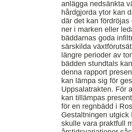
anlägga nedsänkta väx
hårdgjorda ytor kan d
där det kan fördröjas 
ner i marken eller le
bäddarnas goda infil
särskilda växtförutsä
längre perioder av tor
bädden stundtals kan
denna rapport presen
kan lämpa sig för ges
Uppsalatrakten. För at
kan tillämpas presen
för en regnbädd i Ro
Gestaltningen utgick 
skulle vara praktfull 
årstidsvariationer så