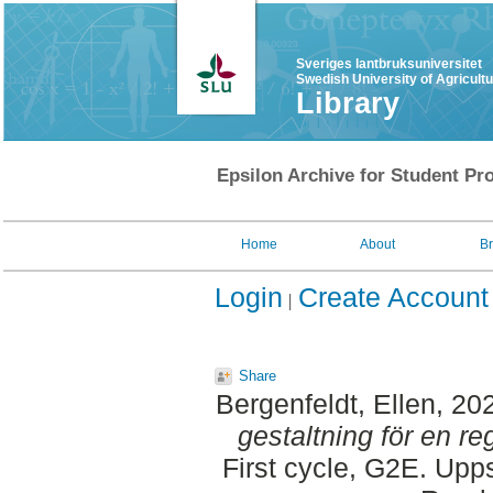
Sveriges lantbruksuniversitet
Swedish University of Agricult
Library
Epsilon Archive for Student Pro
Home
About
B
Login
Create Account
Share
Bergenfeldt, Ellen
, 20
gestaltning för en r
First cycle, G2E. Upp