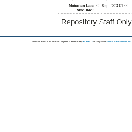
Metadata Last
02 Sep 2020 01:00
Modified:
Repository Staff Onl
Epsilon Archive for Student Projects is
powored by
EPrints 3
developed by
School of Electronics an