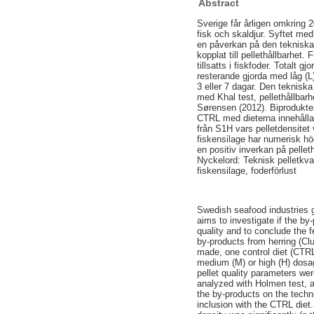
Abstract
Sverige får årligen omkring 
fisk och skaldjur. Syftet med
en påverkan på den tekniska p
kopplat till pellethållbarhet.
tillsatts i fiskfoder. Totalt 
resterande gjorda med låg (L
3 eller 7 dagar. Den tekniska
med Khal test, pellethållbar
Sørensen (2012). Biprodukter
CTRL med dieterna innehållan
från S1H vars pelletdensitet
fiskensilage har numerisk hö
en positiv inverkan på pelle
Nyckelord: Teknisk pelletkvali
fiskensilage, foderförlust
Swedish seafood industries g
aims to investigate if the by
quality and to conclude the f
by-products from herring (Clu
made, one control diet (CTRL
medium (M) or high (H) dosag
pellet quality parameters wer
analyzed with Holmen test, a
the by-products on the techn
inclusion with the CTRL diet.