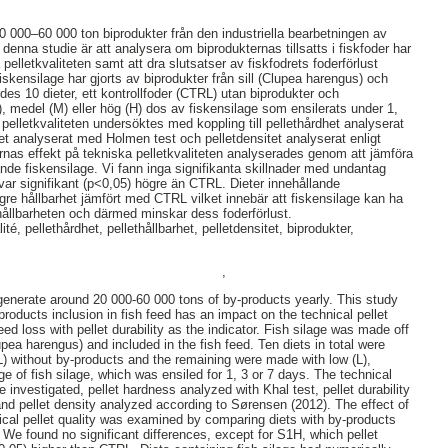
20 000–60 000 ton biprodukter från den industriella bearbetningen av
 denna studie är att analysera om biprodukternas tillsatts i fiskfoder har
elletkvaliteten samt att dra slutsatser av fiskfodrets foderförlust
 Fiskensilage har gjorts av biprodukter från sill (Clupea harengus) och
gjordes 10 dieter, ett kontrollfoder (CTRL) utan biprodukter och
), medel (M) eller hög (H) dos av fiskensilage som ensilerats under 1,
 pelletkvaliteten undersöktes med koppling till pellethårdhet analyserat
het analyserat med Holmen test och pelletdensitet analyserat enligt
nas effekt på tekniska pelletkvaliteten analyserades genom att jämföra
de fiskensilage. Vi fann inga signifikanta skillnader med undantag
 var signifikant (p<0,05) högre än CTRL. Dieter innehållande
gre hållbarhet jämfört med CTRL vilket innebär att fiskensilage kan ha
thållbarheten och därmed minskar dess foderförlust.
té, pellethårdhet, pellethållbarhet, pelletdensitet, biprodukter,
,
enerate around 20 000-60 000 tons of by-products yearly. This study
-products inclusion in fish feed has an impact on the technical pellet
eed loss with pellet durability as the indicator. Fish silage was made off
pea harengus) and included in the fish feed. Ten diets in total were
) without by-products and the remaining were made with low (L),
e of fish silage, which was ensiled for 1, 3 or 7 days. The technical
e investigated, pellet hardness analyzed with Khal test, pellet durability
nd pellet density analyzed according to Sørensen (2012). The effect of
ical pellet quality was examined by comparing diets with by-products
 We found no significant differences, except for S1H, which pellet