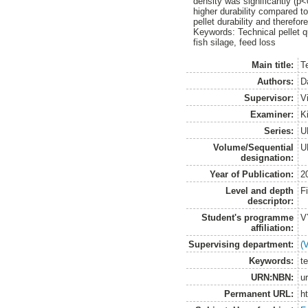
density was significantly (p
higher durability compared t
pellet durability and therefor
Keywords: Technical pellet qua
fish silage, feed loss
Main title:
Te
Authors:
D
Supervisor:
V
Examiner:
K
Series:
U
Volume/Sequential
U
designation:
Year of Publication:
2
Level and depth
F
descriptor:
Student's programme
V
affiliation:
Supervising department:
(
Keywords:
te
URN:NBN:
u
Permanent URL:
h