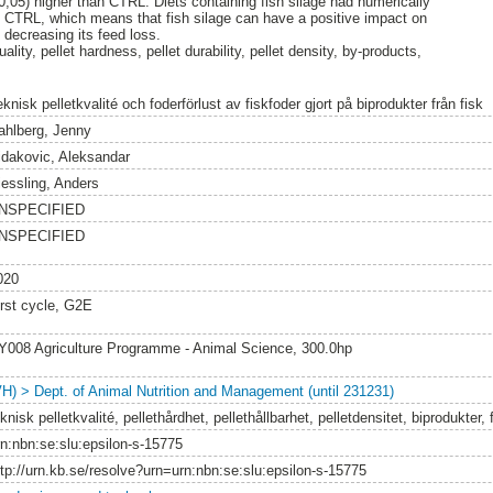
<0,05) higher than CTRL. Diets containing fish silage had numerically
o CTRL, which means that fish silage can have a positive impact on
e decreasing its feed loss.
lity, pellet hardness, pellet durability, pellet density, by-products,
knisk pelletkvalité och foderförlust av fiskfoder gjort på biprodukter från fisk
ahlberg, Jenny
idakovic, Aleksandar
iessling, Anders
NSPECIFIED
NSPECIFIED
020
irst cycle, G2E
Y008 Agriculture Programme - Animal Science, 300.0hp
VH) > Dept. of Animal Nutrition and Management (until 231231)
knisk pelletkvalité, pellethårdhet, pellethållbarhet, pelletdensitet, biprodukter, 
rn:nbn:se:slu:epsilon-s-15775
ttp://urn.kb.se/resolve?urn=urn:nbn:se:slu:epsilon-s-15775