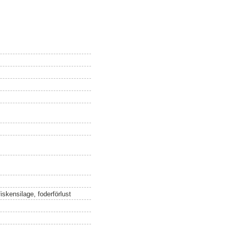
fiskensilage, foderförlust