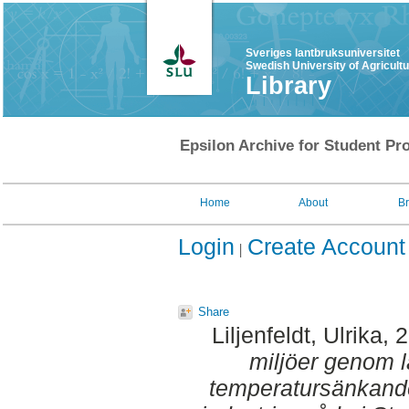
Sveriges lantbruksuniversitet
Swedish University of Agricult
Library
Epsilon Archive for Student Pro
Home
About
B
Login
Create Account
Share
Liljenfeldt, Ulrika
, 
miljöer genom l
temperatursänkande 