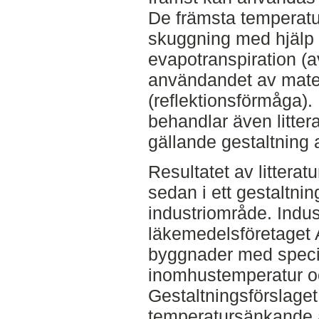
De främsta temperat
skuggning med hjälp 
evapotranspiration (
användandet av mate
(reflektionsförmåga)
behandlar även litter
gällande gestaltning 
Resultatet av litter
sedan i ett gestaltnin
industriområde. Indus
läkemedelsföretaget 
byggnader med specie
inomhustemperatur och
Gestaltningsförslaget
temperatursänkande å