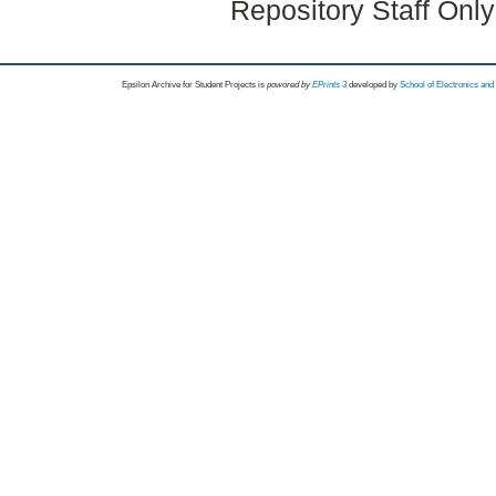
Repository Staff Onl
Epsilon Archive for Student Projects is
powored by
EPrints 3
developed by
School of Electronics an