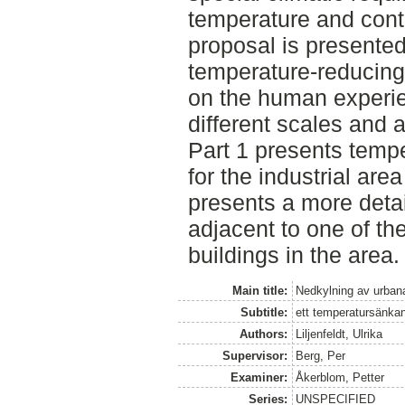
temperature and contr
proposal is presented
temperature-reducing
on the human experi
different scales and at
Part 1 presents temp
for the industrial are
presents a more detai
adjacent to one of t
buildings in the area.
Main title:
Nedkylning av urban
Subtitle:
ett temperatursänkan
Authors:
Liljenfeldt, Ulrika
Supervisor:
Berg, Per
Examiner:
Åkerblom, Petter
Series:
UNSPECIFIED