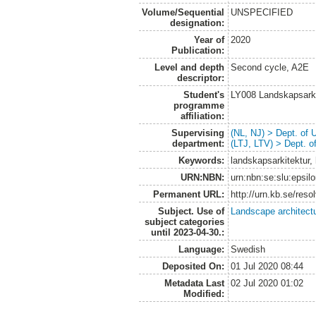
Volume/Sequential
UNSPECIFIED
designation:
Year of
2020
Publication:
Level and depth
Second cycle, A2E
descriptor:
Student's
LY008 Landskapsark
programme
affiliation:
Supervising
(NL, NJ) > Dept. of
department:
(LTJ, LTV) > Dept. 
Keywords:
landskapsarkitektur,
URN:NBN:
urn:nbn:se:slu:epsil
Permanent URL:
http://urn.kb.se/res
Subject. Use of
Landscape architect
subject categories
until 2023-04-30.:
Language:
Swedish
Deposited On:
01 Jul 2020 08:44
Metadata Last
02 Jul 2020 01:02
Modified: