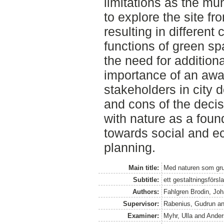
limitations as the mu
to explore the site fr
resulting in different
functions of green sp
the need for addition
importance of an aw
stakeholders in city
and cons of the decis
with nature as a fou
towards social and eco
planning.
Main title:
Med naturen som gr
Subtitle:
ett gestaltningsför
Authors:
Fahlgren Brodin, Jo
Supervisor:
Rabenius, Gudrun
a
Examiner:
Myhr, Ulla
and
Ander