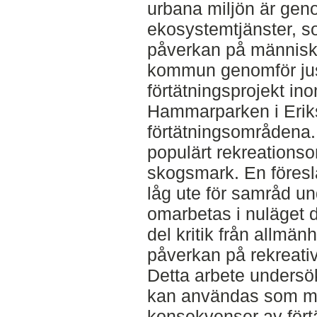
urbana miljön är ge
ekosystemtjänster, 
påverkan på människ
kommun genomför just
förtätningsprojekt ino
Hammarparken i Eriks
förtätningsområdena.
populärt rekreations
skogsmark. En föresl
låg ute för samråd u
omarbetas i nuläget d
del kritik från allmä
påverkan på rekreati
Detta arbete undersö
kan användas som met
konsekvenser av fört