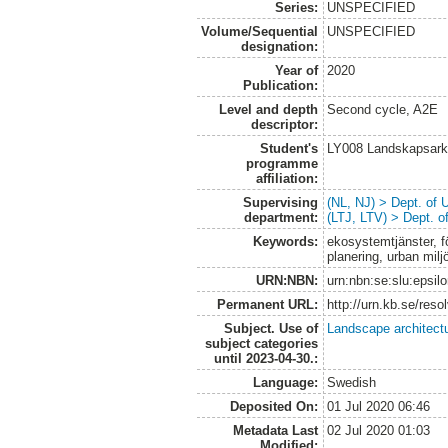
Series:
UNSPECIFIED
Volume/Sequential
UNSPECIFIED
designation:
Year of
2020
Publication:
Level and depth
Second cycle, A2E
descriptor:
Student's
LY008 Landskapsark
programme
affiliation:
Supervising
(NL, NJ) > Dept. of
department:
(LTJ, LTV) > Dept. 
Keywords:
ekosystemtjänster, f
planering, urban milj
URN:NBN:
urn:nbn:se:slu:epsil
Permanent URL:
http://urn.kb.se/res
Subject. Use of
Landscape architect
subject categories
until 2023-04-30.:
Language:
Swedish
Deposited On:
01 Jul 2020 06:46
Metadata Last
02 Jul 2020 01:03
Modified: