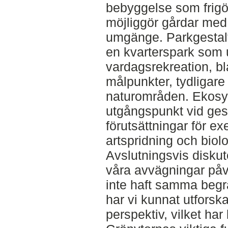
bebyggelse som frigör
möjliggör gårdar med 
umgänge. Parkgestaltn
en kvarterspark som 
vardagsrekreation, 
målpunkter, tydligare
naturområden. Ekosy
utgångspunkt vid gesta
förutsättningar för ex
artspridning och biol
Avslutningsvis diskut
våra avvägningar påve
inte haft samma be
har vi kunnat utforska
perspektiv, vilket har l