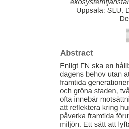
ekosystemtjänstan
Uppsala: SLU, D
De
Abstract
Enligt FN ska en håll
dagens behov utan at
framtida generationer
och gröna staden, tv
ofta innebär motsättn
att reflektera kring h
påverka framtida föru
miljön. Ett sätt att l