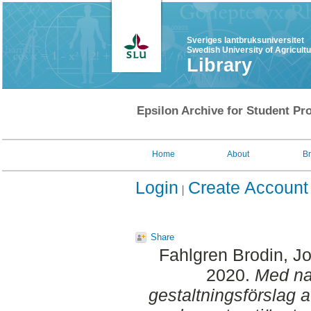
Sveriges lantbruksuniversitet
Swedish University of Agricult
Library
Epsilon Archive for Student Pro
Home
About
B
Login
Create Account
Share
Fahlgren Brodin, J
2020.
Med na
gestaltningsförslag