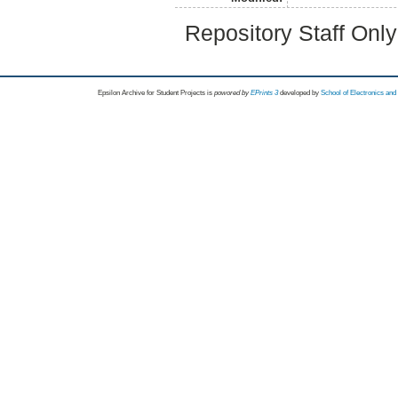
Repository Staff Onl
Epsilon Archive for Student Projects is
powored by
EPrints 3
developed by
School of Electronics an