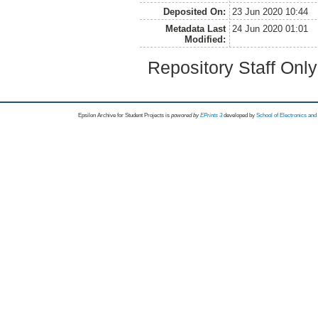
Deposited On:
23 Jun 2020 10:44
Metadata Last
24 Jun 2020 01:01
Modified:
Repository Staff Onl
Epsilon Archive for Student Projects is
powored by
EPrints 3
developed by
School of Electronics an