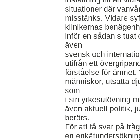
situationer där vanvår
misstänks. Vidare syft
klinikernas benägenhe
inför en sådan situat
även
svensk och internatio
utifrån ett övergripan
förståelse för ämnet.
människor, utsatta dj
som
i sin yrkesutövning 
även aktuell politik, 
berörs.
För att få svar på fr
en enkätundersökning 