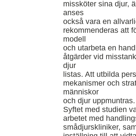
missköter sina djur, ä
anses
också vara en allvarl
rekommenderas att f
modell
och utarbeta en handl
åtgärder vid misstan
djur
listas. Att utbilda pe
mekanismer och strate
människor
och djur uppmuntras.
Syftet med studien va
arbetet med handling
smådjurskliniker, sam
inställning till att vi