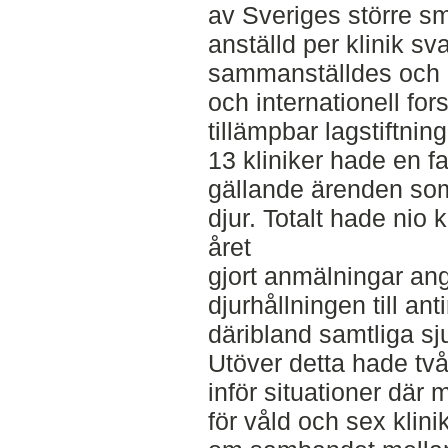
av Sveriges större sm
anställd per klinik s
sammanställdes och d
och internationell fo
tillämpbar lagstiftnin
13 kliniker hade en f
gällande ärenden som
djur. Totalt hade nio 
året
gjort anmälningar an
djurhållningen till ant
däribland samtliga sj
Utöver detta hade två
inför situationer där
för våld och sex klini