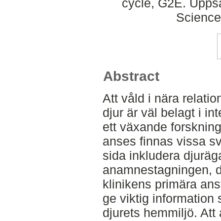
cycle, G2E. Uppsa
Science
Abstract
Att våld i nära relati
djur är väl belagt i in
ett växande forsknin
anses finnas vissa svå
sida inkludera djuräg
anamnestagningen, då
klinikens primära an
ge viktig information s
djurets hemmiljö. At