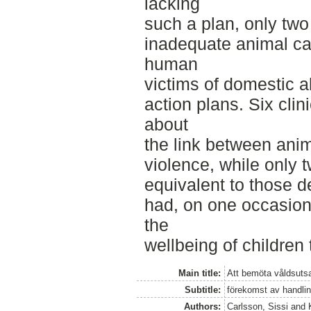
lacking
such a plan, only tw
inadequate animal ca
human
victims of domestic a
action plans. Six clin
about
the link between ani
violence, while only 
equivalent to those d
had, on one occasion
the
wellbeing of children 
Main title:
Att bemöta våldsutsa
Subtitle:
förekomst av handlin
Authors:
Carlsson, Sissi
and