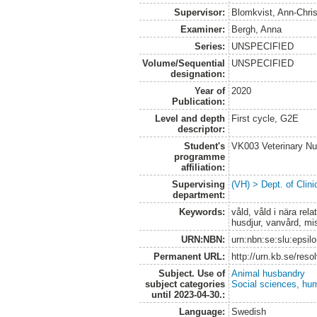
Supervisor:
Blomkvist, Ann-Chris
Examiner:
Bergh, Anna
Series:
UNSPECIFIED
Volume/Sequential
UNSPECIFIED
designation:
Year of
2020
Publication:
Level and depth
First cycle, G2E
descriptor:
Student's
VK003 Veterinary Nu
programme
affiliation:
Supervising
(VH) > Dept. of Clini
department:
Keywords:
våld, våld i nära rel
husdjur, vanvård, mi
URN:NBN:
urn:nbn:se:slu:epsil
Permanent URL:
http://urn.kb.se/res
Subject. Use of
Animal husbandry
subject categories
Social sciences, hu
until 2023-04-30.:
Language:
Swedish