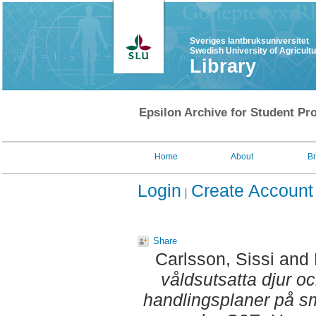
Sveriges lantbruksuniversitet
Swedish University of Agricult
Library
Epsilon Archive for Student Pro
Home
About
B
Login
Create Account
Share
Carlsson, Sissi
and
våldsutsatta djur o
handlingsplaner på sm