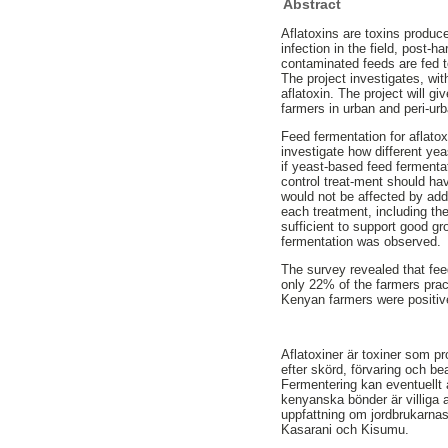
Abstract
Aflatoxins are toxins produce
infection in the field, post-
contaminated feeds are fed t
The project investigates, wit
aflatoxin. The project will g
farmers in urban and peri-ur
Feed fermentation for aflatox
investigate how different yea
if yeast-based feed fermenta
control treat-ment should ha
would not be affected by add
each treatment, including th
sufficient to support good g
fermentation was observed.
The survey revealed that fee
only 22% of the farmers prac
Kenyan farmers were positive
Aflatoxiner är toxiner som p
efter skörd, förvaring och be
Fermentering kan eventuellt a
kenyanska bönder är villiga a
uppfattning om jordbrukarnas
Kasarani och Kisumu.