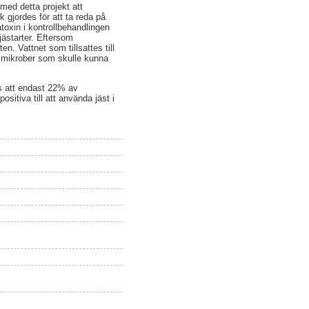
 med detta projekt att
k gjordes för att ta reda på
toxin i kontrollbehandlingen
jästarter. Eftersom
en. Vattnet som tillsattes till
dra mikrober som skulle kunna
es att endast 22% av
itiva till att använda jäst i