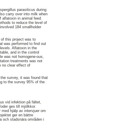
spergillus parasiticus during
also carry over into milk when
 aflatoxin in animal feed.
ethods to reduce the level of
t involved 184 smallholder
of this project was to
ial was performed to find out
evels. Aflatoxin in the
able, and in the control
ottle was not homogene-ous,
ntation treatments was not
 no clear effect of
the survey, it was found that
ng to the survey 95% of the
 vid infektion på fältet,
oder ges till mjölkkor.
r med hjälp av intervjuer om
ojektet ger en bättre
ana och stadsnära områden i