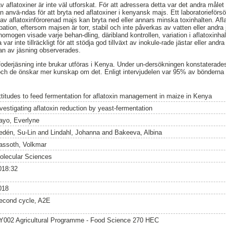
v aflatoxiner är inte väl utforskat. För att adressera detta var det andra målet
n anvä-ndas för att bryta ned aflatoxiner i kenyansk majs. Ett laboratorieförsö
av aflatoxinförorenad majs kan bryta ned eller annars minska toxinhalten. Afla
ation, eftersom majsen är torr, stabil och inte påverkas av vatten eller andra 
omogen visade varje behan-dling, däribland kontrollen, variation i aflatoxinhalt
ar inte tillräckligt för att stödja god tillväxt av inokule-rade jästar eller an
an av jäsning observerades.
foderjäsning inte brukar utföras i Kenya. Under un-dersökningen konstaterad
och de önskar mer kunskap om det. Enligt intervjudelen var 95% av bönderna pos
ttitudes to feed fermentation for aflatoxin management in maize in Kenya
nvestigating aflatoxin reduction by yeast-fermentation
ayo, Everlyne
edén, Su-Lin
and
Lindahl, Johanna
and
Bakeeva, Albina
assoth, Volkmar
olecular Sciences
018:32
018
econd cycle, A2E
Y002 Agricultural Programme - Food Science 270 HEC