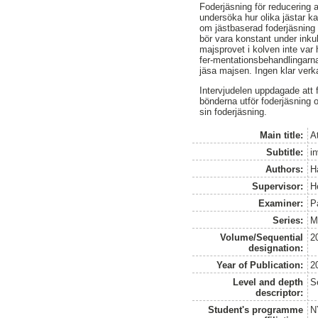
Foderjäsning för reducering a
undersöka hur olika jästar ka
om jästbaserad foderjäsning 
bör vara konstant under inkub
majsprovet i kolven inte var h
fer-mentationsbehandlingarna v
jäsa majsen. Ingen klar verk
Intervjudelen uppdagade att 
bönderna utför foderjäsning 
sin foderjäsning.
Main title:
A
Subtitle:
i
Authors:
H
Supervisor:
H
Examiner:
P
Series:
M
Volume/Sequential
2
designation:
Year of Publication:
2
Level and depth
S
descriptor:
Student's programme
N