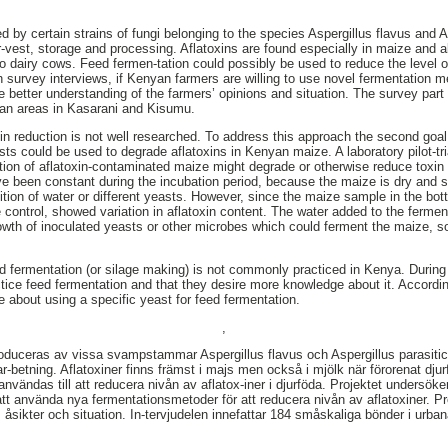
d by certain strains of fungi belonging to the species Aspergillus flavus and A
har-vest, storage and processing. Aflatoxins are found especially in maize and 
o dairy cows. Feed fermen-tation could possibly be used to reduce the level of
h survey interviews, if Kenyan farmers are willing to use novel fermentation m
ive better understanding of the farmers’ opinions and situation. The survey par
ban areas in Kasarani and Kisumu.
in reduction is not well researched. To address this approach the second goal 
sts could be used to degrade aflatoxins in Kenyan maize. A laboratory pilot-tr
tion of aflatoxin-contaminated maize might degrade or otherwise reduce toxin l
ve been constant during the incubation period, because the maize is dry and st
ition of water or different yeasts. However, since the maize sample in the b
e control, showed variation in aflatoxin content. The water added to the ferme
rowth of inoculated yeasts or other microbes which could ferment the maize, so
d fermentation (or silage making) is not commonly practiced in Kenya. During 
tice feed fermentation and that they desire more knowledge about it. Accordi
 about using a specific yeast for feed fermentation.
,
roduceras av vissa svampstammar Aspergillus flavus och Aspergillus parasiticus
ar-betning. Aflatoxiner finns främst i majs men också i mjölk när förorenat djurf
nvändas till att reducera nivån av aflatox-iner i djurföda. Projektet undersöke
tt använda nya fermentationsmetoder för att reducera nivån av aflatoxiner. Pr
 åsikter och situation. In-tervjudelen innefattar 184 småskaliga bönder i urb