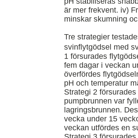
pH stabiliseras snabb
är mer frekvent. iv) F
minskar skumning och
Tre strategier testade
svinflytgödsel med sv
1 försurades flytgöd
fem dagar i veckan un
överfördes flytgödsel
pH och temperatur mät
Strategi 2 försurades 
pumpbrunnen var fylld,
lagringsbrunnen. Des
vecka under 15 vecko
veckan utfördes en su
Strategi 3 försurades