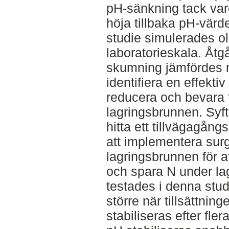
pH-sänkning tack vare
höja tillbaka pH-värde
studie simulerades ol
laboratorieskala. Åtg
skumning jämfördes me
identifiera en effekti
reducera och bevara f
lagringsbrunnen. Syft
hitta ett tillvägagång
att implementera surg
lagringsbrunnen för a
och spara N under la
testades i denna studi
större när tillsättning
stabiliseras efter fle