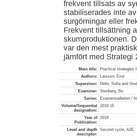
frekvent tillsats av sy
stabiliserades inte a
surgörningar eller frek
Frekvent tillsättning
skumproduktionen. Det
var den mest praktis
jämfört med Strategi 
Main title:
Practical strategies f
Authors:
Larsson, Emil
Supervisor:
Delin, Sofia
and
Sind
Examiner:
Stenberg, Bo
Series:
Examensarbeten / Ins
Volume/Sequential
2018:15
designation:
Year of
2018
Publication:
Level and depth
Second cycle, A2E
descriptor: