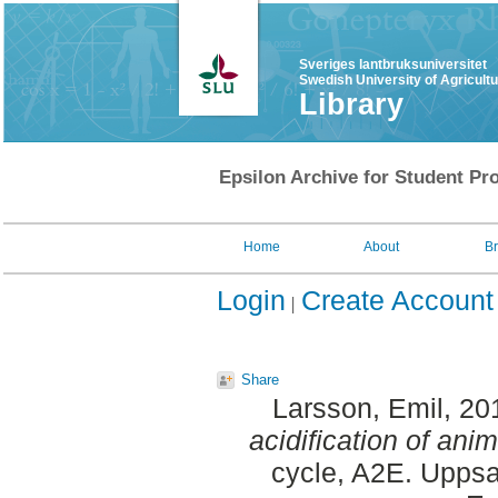
Sveriges lantbruksuniversitet
Swedish University of Agricult
Library
Epsilon Archive for Student Pro
Home
About
B
Login
Create Account
Share
Larsson, Emil
, 20
acidification of anim
cycle, A2E. Uppsa