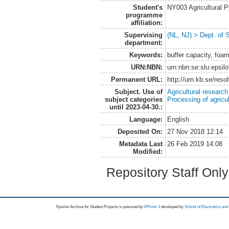
Student's
NY003 Agricultural 
programme
affiliation:
Supervising
(NL, NJ) > Dept. of 
department:
Keywords:
buffer capacity, foa
URN:NBN:
urn:nbn:se:slu:epsil
Permanent URL:
http://urn.kb.se/res
Subject. Use of
Agricultural research
subject categories
Processing of agricu
until 2023-04-30.:
Language:
English
Deposited On:
27 Nov 2018 12:14
Metadata Last
26 Feb 2019 14:08
Modified:
Repository Staff Onl
Epsilon Archive for Student Projects is
powored by
EPrints 3
developed by
School of Electronics an