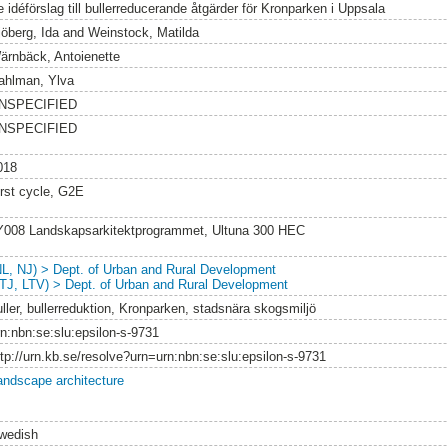
e idéförslag till bullerreducerande åtgärder för Kronparken i Uppsala
jöberg, Ida
and
Weinstock, Matilda
ärnbäck, Antoienette
ahlman, Ylva
NSPECIFIED
NSPECIFIED
018
irst cycle, G2E
Y008 Landskapsarkitektprogrammet, Ultuna 300 HEC
NL, NJ) > Dept. of Urban and Rural Development
LTJ, LTV) > Dept. of Urban and Rural Development
uller, bullerreduktion, Kronparken, stadsnära skogsmiljö
rn:nbn:se:slu:epsilon-s-9731
ttp://urn.kb.se/resolve?urn=urn:nbn:se:slu:epsilon-s-9731
andscape architecture
wedish