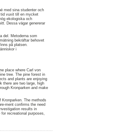
nné med sina studenter och
id vuxit till en mycket
t hög ekologiska och
itt. Dessa vägar genererar
tra del. Metoderna som
åmätning bekräftar behovet
inns på platsen.
änniskor i
 one place where Carl von
ne tree. The pine forest in
cts and plants are enjoying
k there are two large, high
 through Kronparken and make
t of Kronparken. The methods
sure-ment confirms the need
vestigation results in
 for recreational purposes,