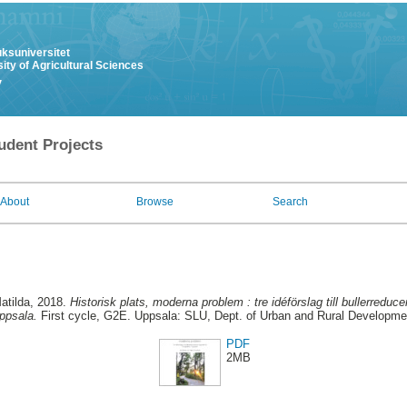
uksuniversitet
ity of Agricultural Sciences
y
udent Projects
About
Browse
Search
atilda
, 2018.
Historisk plats, moderna problem : tre idéförslag till bullerreduc
ppsala.
First cycle, G2E. Uppsala: SLU, Dept. of Urban and Rural Developme
PDF
2MB