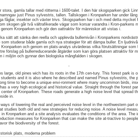
 stora, gamla tallar med rötterna i 1600-talet. I den här skogsparken gick Li
amngav just Pinus sylvestris, tallen. Tallskogen i Kronparken har under lång t
liga fåglar, insekter och växter trivs. Skogsparken har i och med detta mycke
nom skogen går två vältrafikerade vägar som korsar varandra i Kron-parkens m
 genom Kronparken och gör den oattraktiv för människor att vistas i.
ika sätt att sänka den reella och upplevda bullernivån i Kronparkens nordväs
ie som studerar både gamla och nya strategier för att dämpa buller. En ljudniv
 Kronparken och genom en plats-analys utvärderas vilka förutsättningar som f
i tre förslag på bullerreducerande åtgärder som kan göra platsen attraktiv för m
n i miljön och gynnar den biologiska mångfalden i skogen.
,
large, old pines wich has its roots in the 17th cen-tury. This forest park is
 students and it is also where he described and named Pinus sylvestris, the pi
long time to become a unique envi-ronment where many uncommon birds, inse
as a very high ecological and historical value. Straight through the forest par
the center of Kronparken. These roads generate a high noise level that spread
eside in.
t ways of lowering the real and perceived noise level in the northwestern par
that studies both old and new strategies for reducing noise. A noise level mea
in Kronparken and a site analysis evaluates the conditions of the area. The in
reduction measures for Kronparken that can make the site at-tractive to people
avor the biodiversity of the forest.
istorisk plats, moderna problem