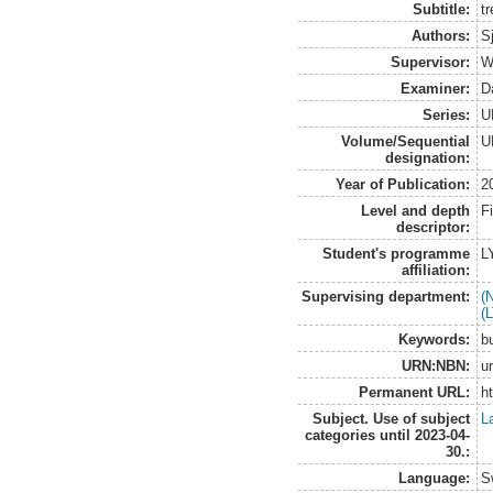
Subtitle:
tr
Authors:
S
Supervisor:
W
Examiner:
D
Series:
U
Volume/Sequential
U
designation:
Year of Publication:
2
Level and depth
F
descriptor:
Student's programme
L
affiliation:
Supervising department:
(
(
Keywords:
b
URN:NBN:
u
Permanent URL:
h
Subject. Use of subject
L
categories until 2023-04-
30.:
Language:
S