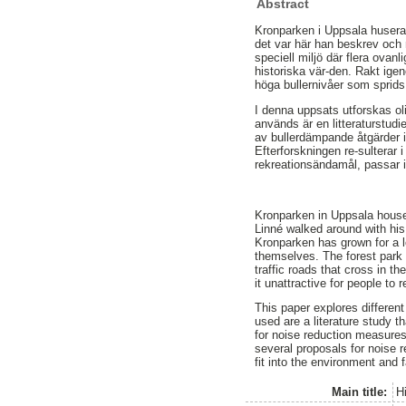
Abstract
Kronparken i Uppsala huserar
det var här han beskrev och n
speciell miljö där flera ovan
historiska vär-den. Rakt ige
höga bullernivåer som sprids
I denna uppsats utforskas ol
används är en litteraturstud
av bullerdämpande åtgärder i
Efterforskningen re-sulterar 
rekreationsändamål, passar i
Kronparken in Uppsala houses 
Linné walked around with his
Kronparken has grown for a 
themselves. The forest park h
traffic roads that cross in 
it unattractive for people to r
This paper explores differen
used are a literature study 
for noise reduction measures 
several proposals for noise 
fit into the environment and f
Main title:
H