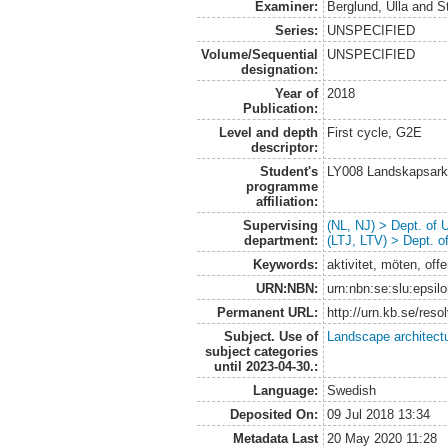
Examiner:
Berglund, Ulla
and
S
Series:
UNSPECIFIED
Volume/Sequential
UNSPECIFIED
designation:
Year of
2018
Publication:
Level and depth
First cycle, G2E
descriptor:
Student's
LY008 Landskapsark
programme
affiliation:
Supervising
(NL, NJ) > Dept. of
department:
(LTJ, LTV) > Dept. 
Keywords:
aktivitet, möten, off
URN:NBN:
urn:nbn:se:slu:epsil
Permanent URL:
http://urn.kb.se/res
Subject. Use of
Landscape architect
subject categories
until 2023-04-30.:
Language:
Swedish
Deposited On:
09 Jul 2018 13:34
Metadata Last
20 May 2020 11:28