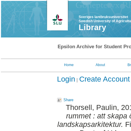
Sveriges lantbruksuniversitet
Swedish University of Agricult
Library
Epsilon Archive for Student Pro
Home
About
B
Login
Create Account
Share
Thorsell, Paulin
, 20
rummet : att skapa 
landskapsarkitektur.
Fi