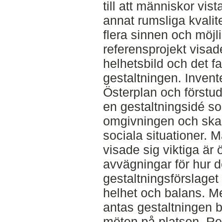
till att människor vist
annat rumsliga kvalit
flera sinnen och möjli
referensprojekt visad
helhetsbild och det fa
gestaltningen. Invent
Österplan och förstudi
en gestaltningsidé s
omgivningen och skap
sociala situationer. 
visade sig viktiga är 
avvägningar för hur d
gestaltningsförslaget
helhet och balans. Me
antas gestaltningen bi
möten på platsen. Res