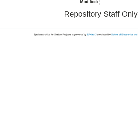
Modified:
Repository Staff Onl
Epsilon Archive for Student Projects is
powored by
EPrints 3
developed by
School of Electronics an