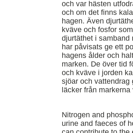
och var hästen utfod
och om det finns kala 
hagen. Även djurtäth
kväve och fosfor so
djurtäthet i samband
har påvisats ge ett p
hagens ålder och halt
marken. De över tid f
och kväve i jorden ka
sjöar och vattendrag
läcker från markerna 
Nitrogen and phosphor
urine and faeces of h
can contribute to the