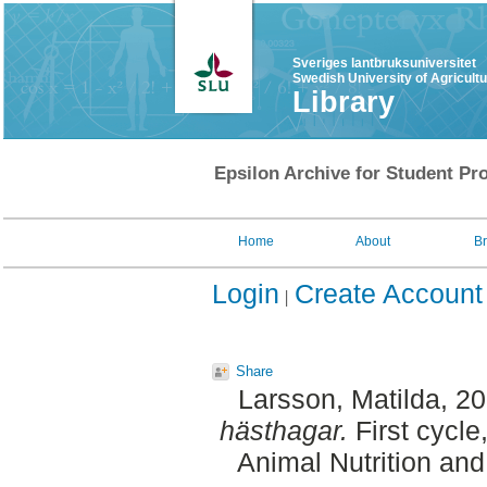
Sveriges lantbruksuniversitet
Swedish University of Agricult
Library
Epsilon Archive for Student Pro
Home
About
B
Login
Create Account
Share
Larsson, Matilda
, 2
hästhagar.
First cycle
Animal Nutrition an