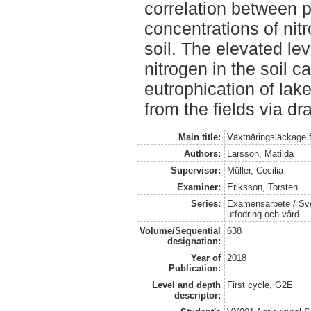
correlation between
concentrations of nit
soil. The elevated le
nitrogen in the soil c
eutrophication of lak
from the fields via dr
Main title:
Växtnäringsläckage 
Authors:
Larsson, Matilda
Supervisor:
Müller, Cecilia
Examiner:
Eriksson, Torsten
Series:
Examensarbete / Sver
utfodring och vård
Volume/Sequential
638
designation:
Year of
2018
Publication:
Level and depth
First cycle, G2E
descriptor: