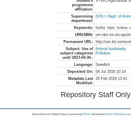
Student's
VY001 Agricultural 
programme
affiliation:
Supervising
(VH) > Dept. of Anim
department:
Keywords:
fosfor, häst, kväve,
URN:NBN:
urn:nbn:se:slu:epsil
Permanent URL:
http://urn.kb.se/res
Subject. Use of
Animal husbandry
subject categories
Pollution
until 2023-04-30.:
Language:
Swedish
Deposited On:
04 Jul 2018 10:14
Metadata Last
25 Feb 2019 13:41
Modified:
Repository Staff Onl
Epsilon Archive for Student Projects is
powored by
EPrints 3
developed by
School of Electronics an