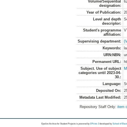
Volume/Sequential
6
designation:
Year of Publication:
2
Level and depth
S
descriptor:
Student's programme
V
affiliation:
Supervising department:
(
Keywords:
l
URN:NBN:
u
Permanent URL:
h
Subject. Use of subject
M
categories until 2023-04-
30.:
Language:
S
Deposited On:
2
Metadata Last Modified:
2
Repository Staff Only:
item 
Epsilon Archive for Student Projects is
powored by
EPrints 3
developed by
School of Elec