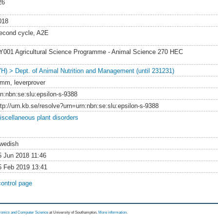
26
018
econd cycle, A2E
Y001 Agricultural Science Programme - Animal Science 270 HEC
VH) > Dept. of Animal Nutrition and Management (until 231231)
amm, leverprover
rn:nbn:se:slu:epsilon-s-9388
ttp://urn.kb.se/resolve?urn=urn:nbn:se:slu:epsilon-s-9388
iscellaneous plant disorders
wedish
5 Jun 2018 11:46
5 Feb 2019 13:41
control page
tronics and Computer Science
at University of Southampton.
More information
.