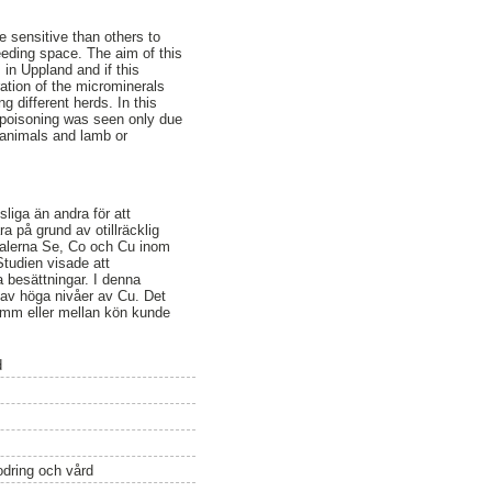
 sensitive than others to
eeding space. The aim of this
in Uppland and if this
ation of the microminerals
 different herds. In this
f poisoning was seen only due
t animals and lamb or
liga än andra för att
ra på grund av otillräcklig
eralerna Se, Co och Cu inom
Studien visade att
 besättningar. I denna
d av höga nivåer av Cu. Det
lamm eller mellan kön kunde
d
odring och vård