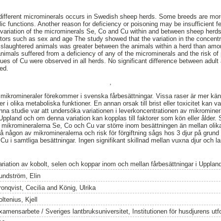
different microminerals occurs in Swedish sheep herds. Some breeds are more
ic functions. Another reason for deficiency or poisoning may be insufficient f
 variation of the microminerals Se, Co and Cu within and between sheep herds 
actors such as sex and age The study showed that the variation in the concentr
 slaughtered animals was greater between the animals within a herd than among
nimals suffered from a deficiency of any of the microminerals and the risk o
alues of Cu were observed in all herds. No significant difference between adul
ed.
,
a mikromineraler förekommer i svenska fårbesättningar. Vissa raser är mer käns
 i olika metaboliska funktioner. En annan orsak till brist eller toxicitet kan va
nna studie var att undersöka variationen i leverkoncentrationen av mikromin
Uppland och om denna variation kan kopplas till faktorer som kön eller ålder. 
n mikromineralerna Se, Co och Cu var större inom besättningen än mellan olika
 på någon av mikromineralerna och risk för förgiftning sågs hos 3 djur på grun
 Cu i samtliga besättningar. Ingen signifikant skillnad mellan vuxna djur och 
ariation av kobolt, selen och koppar inom och mellan fårbesättningar i Upplan
undström, Elin
ronqvist, Cecilia
and
König, Ulrika
ltenius, Kjell
xamensarbete / Sveriges lantbruksuniversitet, Institutionen för husdjurens utf