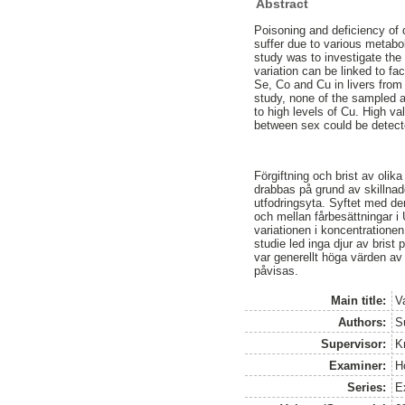
Abstract
Poisoning and deficiency of 
suffer due to various metabol
study was to investigate the
variation can be linked to f
Se, Co and Cu in livers from
study, none of the sampled a
to high levels of Cu. High v
between sex could be detect
Förgiftning och brist av olik
drabbas på grund av skillnader
utfodringsyta. Syftet med de
och mellan fårbesättningar i 
variationen i koncentratione
studie led inga djur av brist
var generellt höga värden av
påvisas.
Main title:
V
Authors:
S
Supervisor:
K
Examiner:
Ho
Series:
E