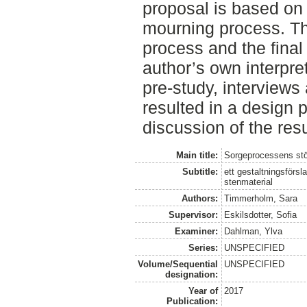
proposal is based on 
mourning process. Th
process and the final
author’s own interpre
pre-study, interviews 
resulted in a design p
discussion of the resu
Main title:
Sorgeprocessens stö
Subtitle:
ett gestaltningsförs
stenmaterial
Authors:
Timmerholm, Sara
Supervisor:
Eskilsdotter, Sofia
Examiner:
Dahlman, Ylva
Series:
UNSPECIFIED
Volume/Sequential
UNSPECIFIED
designation:
Year of
2017
Publication: