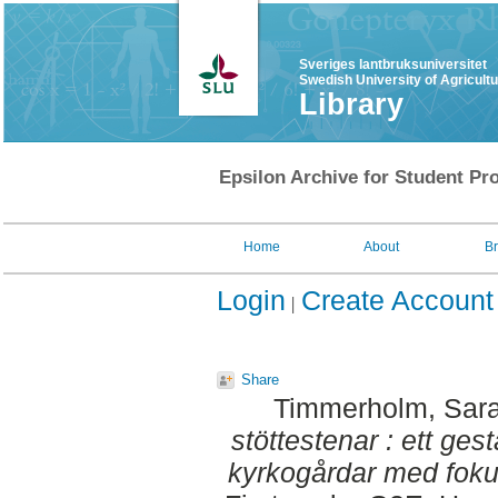
Sveriges lantbruksuniversitet
Swedish University of Agricult
Library
Epsilon Archive for Student Pro
Home
About
B
Login
Create Account
Share
Timmerholm, Sar
stöttestenar : ett gest
kyrkogårdar med foku