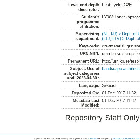
Level and depth
First cycle, G2E
descriptor:
Student's
LY008 Landskapsark
programme
affiliation:
Supervising
(NL, NJ) > Dept. of
department:
(LTJ, LTV) > Dept. 
Keywords:
gravmaterial, gravste
URN:NBN:
urn:nbn:se:slu:epsil
Permanent URL:
http://urn.kb.se/res
Subject. Use of
Landscape architect
subject categories
until 2023-04-30.:
Language:
Swedish
Deposited On:
01 Dec 2017 11:32
Metadata Last
01 Dec 2017 11:32
Modified:
Repository Staff Onl
Epsilon Archive for Student Projects is
powored by
EPrints 3
developed by
School of Electronics an