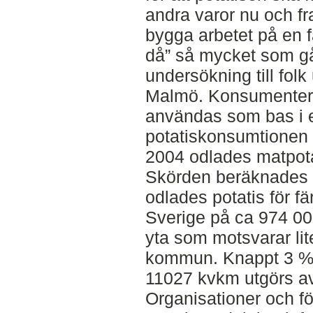
andra varor nu och fr
bygga arbetet på en f
då” så mycket som går
undersökning till folk
Malmö. Konsumenter
användas som bas i e
potatiskonsumtionen
2004 odlades matpota
Skörden beräknades ti
odlades potatis för fä
Sverige på ca 974 00
yta som motsvarar lit
kommun. Knappt 3 % 
11027 kvkm utgörs av
Organisationer och fö