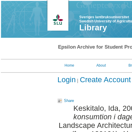
Sveriges lantbruksuniversitet
Swedish University of Agricult
Library
Epsilon Archive for Student Pro
Home
About
B
Login
Create Account
Share
Keskitalo, Ida
, 2
konsumtion i dag
Landscape Architectu