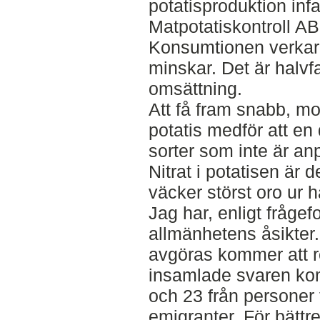
potatisproduktion infa
Matpotatiskontroll 
Konsumtionen verkar
minskar. Det är halvf
omsättning.
Att få fram snabb, mo
potatis medför att en
sorter som inte är anp
Nitrat i potatisen är 
väcker störst oro ur 
Jag har, enligt frågef
allmänhetens åsikter. 
avgöras kommer att r
insamlade svaren ko
och 23 från personer 
emigranter. För bättre