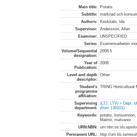
Main title:
Potatis
Subtitle:
marknad och konsum
Authors:
Keskitalo, Ida
Supervisor:
Andersson, Allan
Examiner:
UNSPECIFIED
Series:
Examensarbeten ino
Volume/Sequential
2008:5
designation:
Year of
2008
Publication:
Level and depth
Other
descriptor:
Student's
TRING Horticultural
programme
affiliation:
Supervising
(LTJ, LTV) > Dept. 
department:
(from 130101)
Keywords:
potatis, konsumtion, 
Malmö, matvanor
URN:NBN:
urn:nbn:se:slu:epsil
Permanent URL:
http://urn.kb.se/res