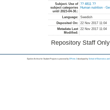
Subject. Use of
?? 4811 ??
subject categories
Human nutrition - Ge
until 2023-04-30.:
Language:
Swedish
Deposited On:
22 Nov 2017 11:04
Metadata Last
22 Nov 2017 11:04
Modified:
Repository Staff Onl
Epsilon Archive for Student Projects is
powored by
EPrints 3
developed by
School of Electronics an