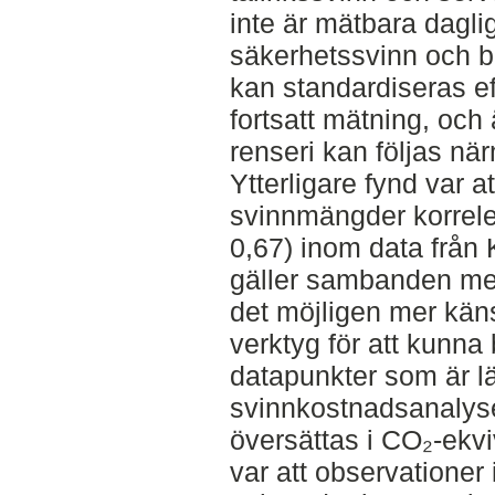
inte är mätbara dagli
säkerhetssvinn och b
kan standardiseras ef
fortsatt mätning, och
renseri kan följas n
Ytterligare fynd var 
svinnmängder korreler
0,67) inom data från 
gäller sambanden mel
det möjligen mer kän
verktyg för att kunna 
datapunkter som är l
svinnkostnadsanalyse
översättas i CO₂-ekvi
var att observationer 