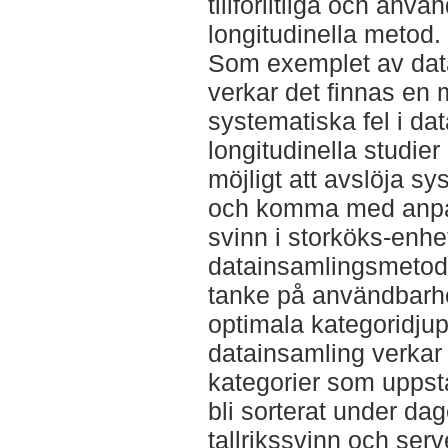
tillförlitliga och an
longitudinella metod.
Som exemplet av data
verkar det finnas en m
systematiska fel i da
longitudinella studier
möjligt att avslöja sy
och komma med anpass
svinn i storköks-enhe
datainsamlingsmetod
tanke på användbarhe
optimala kategoridjupe
datainsamling verkar t
kategorier som uppst
bli sorterat under da
tallrikssvinn och ser