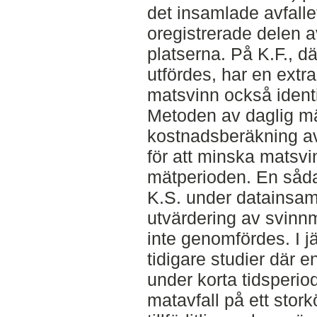
det insamlade avfalle
oregistrerade delen a
platserna. På K.F., 
utfördes, har en extra
matsvinn också identi
Metoden av daglig m
kostnadsberäkning av
för att minska matsvi
mätperioden. En såda
K.S. under datainsam
utvärdering av svin
inte genomfördes. I j
tidigare studier där
under korta tidsperio
matavfall på ett stor