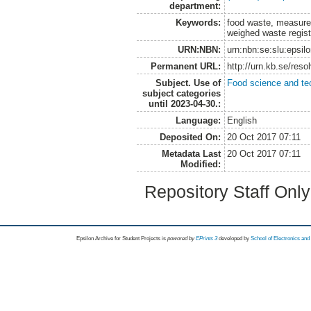
department:
Keywords:
food waste, measure
weighed waste regist
URN:NBN:
urn:nbn:se:slu:epsil
Permanent URL:
http://urn.kb.se/res
Subject. Use of
Food science and te
subject categories
until 2023-04-30.:
Language:
English
Deposited On:
20 Oct 2017 07:11
Metadata Last
20 Oct 2017 07:11
Modified:
Repository Staff Onl
Epsilon Archive for Student Projects is
powored by
EPrints 3
developed by
School of Electronics an