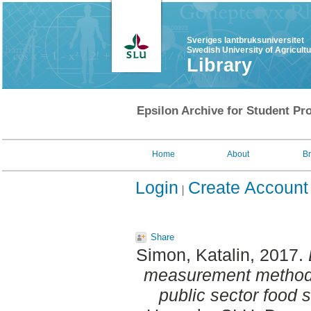
Sveriges lantbruksuniversitet
Swedish University of Agricult
Library
Epsilon Archive for Student Pro
Home
About
B
Login
Create Account
Share
Simon, Katalin
, 2017.
measurement method f
public sector food s