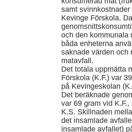
konsumerad mat (fruk
samt svinnkostnader 
Kevinge Förskola. Da
genomsnittskonsumti
och den kommunala ma
båda enheterna använ
saknade värden och 
matavfall.
Det totala uppmätta 
Förskola (K.F.) var 
på Kevingeskolan (K.
Det beräknade genoms
var 69 gram vid K.F.
K.S. Skillnaden mell
det insamlade avfalle
insamlade avfallet) p