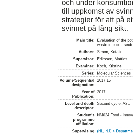
och under konsumtion 
till uppkomst av svin
strategier för att på e
svinnet på lång sikt.
Main title:
Evaluation of the po
waste in public secto
Authors:
Simon, Katalin
Supervisor:
Eriksson, Mattias
Examiner:
Koch, Kristine
Series:
Molecular Sciences
Volume/Sequential
2017:15
designation:
Year of
2017
Publication:
Level and depth
Second cycle, A2E
descriptor:
Student's
NM024 Food - Innova
programme
affiliation:
Supervising
(NL, NJ) > Departme