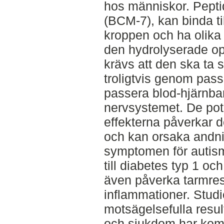
hos människor. Pepti
(BCM-7), kan binda til
kroppen och ha olika f
den hydrolyserade op
krävs att den ska ta 
troligtvis genom pass
passera blod-hjärnbarr
nervsystemet. De pote
effekterna påverkar d
och kan orsaka andni
symptomen för autism
till diabetes typ 1 oc
även påverka tarmre
inflammationer. Studi
motsägelsefulla result
och sjukdom har kom