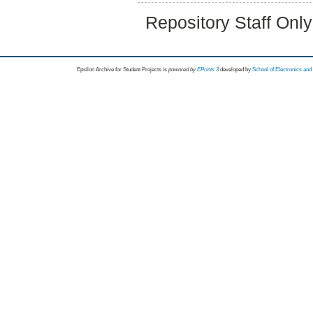
Repository Staff Onl
Epsilon Archive for Student Projects is
powored by
EPrints 3
developed by
School of Electronics an