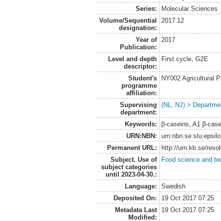
Series:
Molecular Sciences
Volume/Sequential
2017:12
designation:
Year of
2017
Publication:
Level and depth
First cycle, G2E
descriptor:
Student's
NY002 Agricultural
programme
affiliation:
Supervising
(NL, NJ) > Departme
department:
Keywords:
β-caseins, A1 β-cas
URN:NBN:
urn:nbn:se:slu:epsil
Permanent URL:
http://urn.kb.se/res
Subject. Use of
Food science and te
subject categories
until 2023-04-30.:
Language:
Swedish
Deposited On:
19 Oct 2017 07:25
Metadata Last
19 Oct 2017 07:25
Modified: