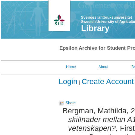
Sveriges lantbruksuniversitet
Swedish University of Agricult
Library
Epsilon Archive for Student Pro
Home
About
B
Login
Create Account
Share
Bergman, Mathilda
, 
skillnader mellan A
vetenskapen?.
Firs