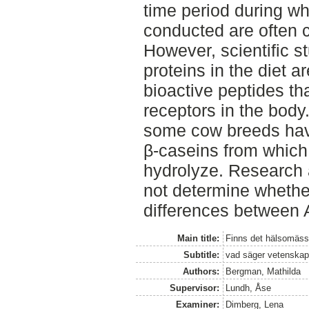
time period during wh
conducted are often cr
However, scientific s
proteins in the diet a
bioactive peptides tha
receptors in the body
some cow breeds have
β-caseins from which
hydrolyze. Research 
not determine whethe
differences between 
Main title:
Finns det hälsomässi
Subtitle:
vad säger vetenska
Authors:
Bergman, Mathilda
Supervisor:
Lundh, Åse
Examiner:
Dimberg, Lena