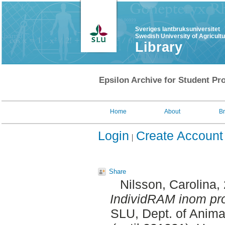
Sveriges lantbruksuniversitet
Swedish University of Agricult
Library
Epsilon Archive for Student Pro
Home
About
B
Login
Create Account
Share
Nilsson, Carolina
,
IndividRAM inom pro
SLU, Dept. of Anima