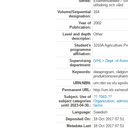
Series:
Examensarbete / Sver
utfodring och vård
Volume/Sequential
164
designation:
Year of
2002
Publication:
Level and depth
Other
descriptor:
Student's
1010A Agriculture P
programme
affiliation:
Supervising
(VH) > Dept. of Anim
department:
Keywords:
dataprogram, rådgivn
produktionsresultatmi
URN:NBN:
urn:nbn:se:slu:epsil
Permanent URL:
http://urn.kb.se/res
Subject. Use of
?? 7043 ??
subject categories
Organization, admini
until 2023-04-30.:
farms
Language:
Swedish
Deposited On:
18 Oct 2017 07:51
Metadata Last
18 Oct 2017 07:51