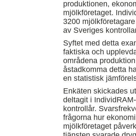
produktionen, ekonom
mjölkföretaget. Indi
3200 mjölkföretagare
av Sveriges kontrolla
Syftet med detta exa
faktiska och upplevd
områdena produktion,
åstadkomma detta ha
en statistisk jämföre
Enkäten skickades ut 
deltagit i IndividRAM
kontrollår. Svarsfrek
frågorna hur ekonomi
mjölkföretaget påverk
tjänsten svarade dryg