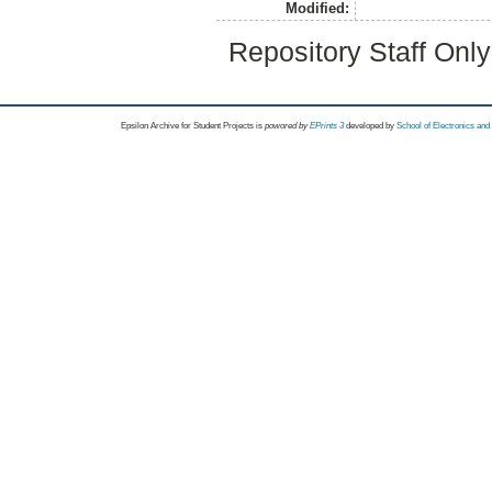
Modified:
Repository Staff Onl
Epsilon Archive for Student Projects is
powored by
EPrints 3
developed by
School of Electronics an