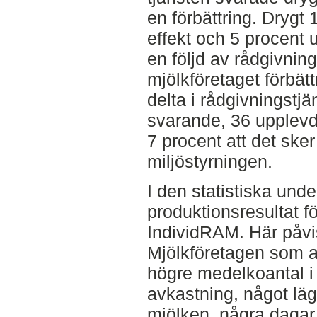
en förbättring. Drygt
effekt och 5 procent
en följd av rådgivning
mjölkföretaget förbätt
delta i rådgivningstj
svarande, 36 upplevd
7 procent att det ske
miljöstyrningen.
I den statistiska un
produktionsresultat 
IndividRAM. Här påvis
Mjölkföretagen som a
högre medelkoantal i
avkastning, något lägr
mjölken, några dagar 