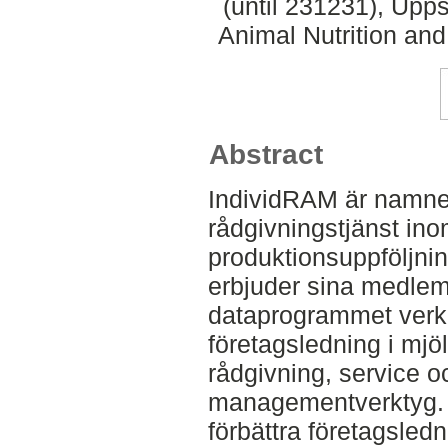
(until 231231), Upp
Animal Nutrition an
Abstract
IndividRAM är namnet
rådgivningstjänst ino
produktionsuppföljni
erbjuder sina medlem
dataprogrammet verkar
företagsledning i mjöl
rådgivning, service o
managementverktyg. S
förbättra företagsle