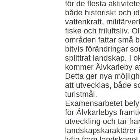
för de flesta aktivitet
både historiskt och i
vattenkraft, militärve
fiske och friluftsliv.
områden fattar små be
bitvis förändringar som
splittrat landskap. I 
kommer Älvkarleby att
Detta ger nya möjlighe
att utvecklas, både 
turistmål.
Examensarbetet bely
för Älvkarlebys framt
utveckling och tar fra
landskapskaraktärer 
lyfta fram landskapet