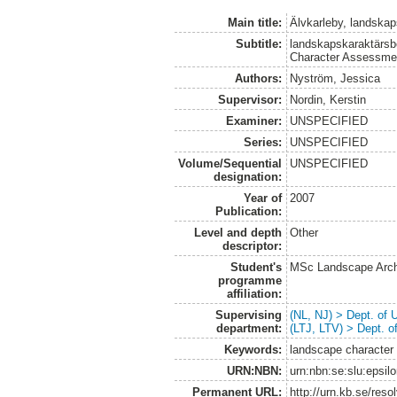
Main title:
Älvkarleby, landskap
Subtitle:
landskapskaraktärsb
Character Assessment
Authors:
Nyström, Jessica
Supervisor:
Nordin, Kerstin
Examiner:
UNSPECIFIED
Series:
UNSPECIFIED
Volume/Sequential
UNSPECIFIED
designation:
Year of
2007
Publication:
Level and depth
Other
descriptor:
Student's
MSc Landscape Arch
programme
affiliation:
Supervising
(NL, NJ) > Dept. of
department:
(LTJ, LTV) > Dept. 
Keywords:
landscape characte
URN:NBN:
urn:nbn:se:slu:epsil
Permanent URL:
http://urn.kb.se/res