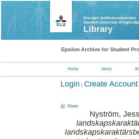
Sveriges lantbruksuniversitet
Swedish University of Agricult
Library
Epsilon Archive for Student Pro
Home
About
B
Login
Create Account
Share
Nyström, Jess
landskapskaraktär
landskapskaraktärsbe