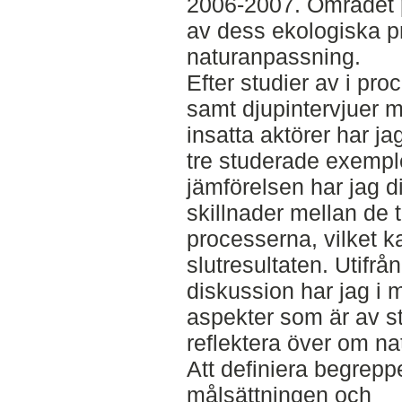
2006-2007. Området 
av dess ekologiska p
naturanpassning.
Efter studier av i pr
samt djupintervjuer m
insatta aktörer har ja
tre studerade exempl
jämförelsen har jag di
skillnader mellan de t
processerna, vilket k
slutresultaten. Utifrå
diskussion har jag i mi
aspekter som är av sto
reflektera över om na
Att definiera begrep
målsättningen och