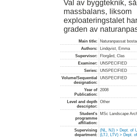
Val av byggteknik, s
massbalans, liksom
exploateringstalet h
graden av naturanpa
Main title:
Naturanpassat bost
Authors:
Lindqvist, Emma
Supervisor:
Florgård, Clas
Examiner:
UNSPECIFIED
Series:
UNSPECIFIED
Volume/Sequential
UNSPECIFIED
designation:
Year of
2008
Publication:
Level and depth
Other
descriptor:
Student's
MSc Landscape Arch
programme
affiliation:
Supervising
(NL, NJ) > Dept. of
department:
(LTJ, LTV) > Dept. 