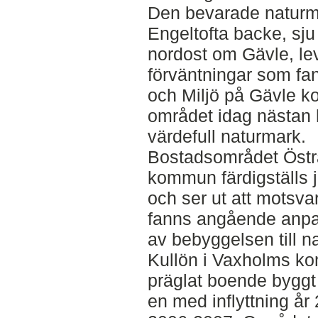
Den bevarade naturmi
Engeltofta backe, sju
nordost om Gävle, leve
förväntningar som fa
och Miljö på Gävle k
området idag nästan 
värdefull naturmark.
Bostadsområdet Östr
kommun färdigställs j
och ser ut att motsv
fanns angående anp
av bebyggelsen till n
Kullön i Vaxholms ko
präglat boende byggt 
en med inflyttning år