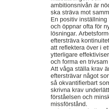
ambitionsnivån är nödv
ska sträva mot samm
En positiv inställning 
och öppnar ofta för n
lösningar. Arbetsform
eftersträva kontinuitet
att reflektera över i et
ytterligare effektivis
och forma en trivsam 
Att våga ställa krav ä
eftersträvar något so
så okvantifierbart so
skrivna krav underlät
förståelsen och mins
missförstånd.