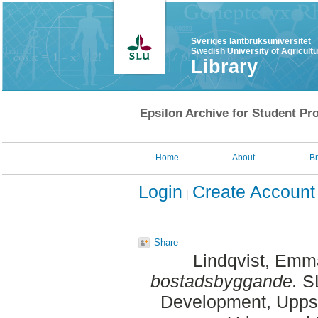
Sveriges lantbruksuniversitet
Swedish University of Agricult
Library
Epsilon Archive for Student Pro
Home
About
B
Login
Create Account
Share
Lindqvist, Emm
bostadsbyggande.
SL
Development, Uppsa