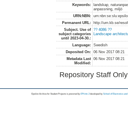
Keywords:
landskap, naturanpas
anpassning, miljö
URN:NBN:
urn:nbn:se:slu:epsil
Permanent URL:
http://urn.kb.se/res
Subject. Use of
?? 4086 ??
subject categories
Landscape architect
until 2023-04-30.:
Language:
Swedish
Deposited On:
06 Nov 2017 08:21
Metadata Last
06 Nov 2017 08:21
Modified:
Repository Staff Onl
Epsilon Archive for Student Projects is
powored by
EPrints 3
developed by
School of Electronics an