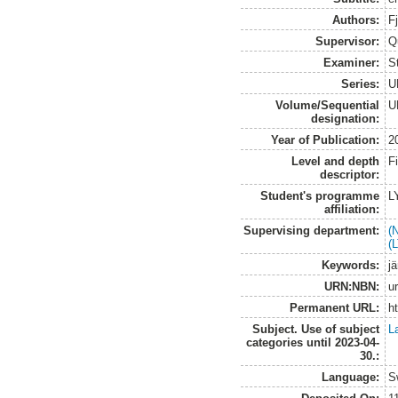
Authors:
F
Supervisor:
Q
Examiner:
S
Series:
U
Volume/Sequential
U
designation:
Year of Publication:
2
Level and depth
F
descriptor:
Student's programme
L
affiliation:
Supervising department:
(
(
Keywords:
j
URN:NBN:
u
Permanent URL:
h
Subject. Use of subject
L
categories until 2023-04-
30.:
Language:
S