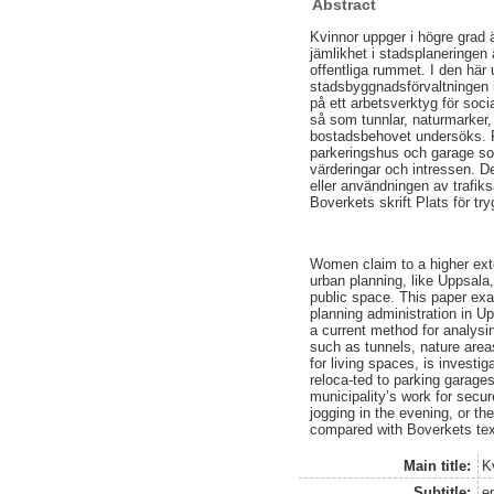
Abstract
Kvinnor uppger i högre grad 
jämlikhet i stadsplaneringen 
offentliga rummet. I den här
stadsbyggnadsförvaltningen 
på ett arbetsverktyg för s
så som tunnlar, naturmarker
bostadsbehovet undersöks. För
parkeringshus och garage s
värderingar och intressen. D
eller användningen av trafi
Boverkets skrift Plats för tr
Women claim to a higher exten
urban planning, like Uppsala,
public space. This paper ex
planning administration in U
a current method for analys
such as tunnels, nature areas
for living spaces, is investi
reloca-ted to parking garage
municipality’s work for sec
jogging in the evening, or th
compared with Boverkets text
Main title:
K
Subtitle:
e