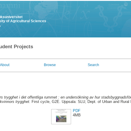
uksuniversitet
ity of Agricultural Sciences
y
udent Projects
About
Browse
Search
rs trygghet i det offentliga rummet : en undersökning av hur stadsbyggnadsf
kvinnors trygghet.
First cycle, G2E. Uppsala: SLU, Dept. of Urban and Rural
PDF
4MB