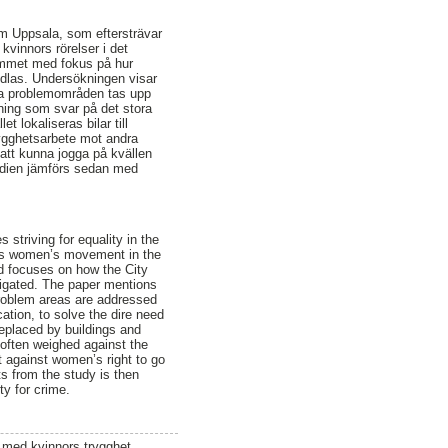
om Uppsala, som eftersträvar
kvinnors rörelser i det
rummet med fokus på hur
ndlas. Undersökningen visar
ka problemområden tas upp
ning som svar på det stora
 lokaliseras bilar till
ygghetsarbete mot andra
att kunna jogga på kvällen
tudien jämförs sedan med
striving for equality in the
imits women’s movement in the
d focuses on how the City
stigated. The paper mentions
problem areas are addressed
ation, to solve the dire need
replaced by buildings and
 often weighed against the
 against women’s right to go
ts from the study is then
ty for crime.
 med kvinnors trygghet