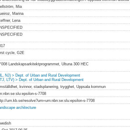
jellström, Mia
ueiroz, Marina
teffner, Lena
NSPECIFIED
NSPECIFIED
017
irst cycle, G2E
Y008 Landskapsarkitektprogrammet, Ultuna 300 HEC
NL, NJ) > Dept. of Urban and Rural Development
LTJ, LTV) > Dept. of Urban and Rural Development
ämställdhet, kvinnor, stadsplanering, trygghet, Uppsala kommun
rn:nbn:se:slu:epsilon-s-7708
ttp://urn.kb.se/resolve?urn=urn:nbn:se:slu:epsilon-s-7708
andscape architecture
wedish