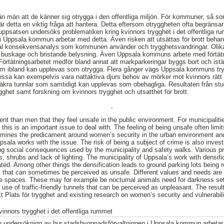
än män att de känner sig otrygga i den offentliga miljön. För kommuner, så s
är detta en viktig fråga att hantera. Detta eftersom otryggheten ofta begränsar 
 uppsatsen undersöks problematiken kring kvinnors trygghet i det offentliga 
i Uppsala kommun arbetar med detta. Även risken att utsättas för brott beha
ocial konsekvensanalys som kommunen använder och trygghetsvandringar. Oli
, buskage och bristande belysning. Även Uppsala kommuns arbete med förtät
tätningsarbetet medför bland annat att markparkeringar byggs bort och istället
om ibland kan upplevas som otrygga. Flera gånger vägs Uppsala kommuns tr
essa kan exempelvis vara nattaktiva djurs behov av mörker mot kvinnors rätt 
ksäkra tunnlar som samtidigt kan upplevas som obehagliga. Resultaten från s
ygghet samt forskning om kvinnors trygghet och utsatthet för brott.
,
t than men that they feel unsafe in the public environment. For municipalities 
 this is an important issue to deal with. The feeling of being unsafe often l
amines the predicament around women’s security in the urban environment an
ppsala works with the issue. The risk of being a subject of crime is also inve
ing social consequences used by the municipality and safety walks. Various 
, shrubs and lack of lighting. The municipality of Uppsala’s work with densific
gated. Among other things the densification leads to ground parking lots being 
s that can sometimes be perceived as unsafe. Different values and needs are
ure spaces. These may for example be nocturnal animals need for darkness set
e use of traffic-friendly tunnels that can be perceived as unpleasant. The resul
 Plats för trygghet and existing research on women’s security and vulnerabili
vinnors trygghet i det offentliga rummet
n undersökning av hur stadsbyggnadsförvaltningen i Uppsala kommun arbetar