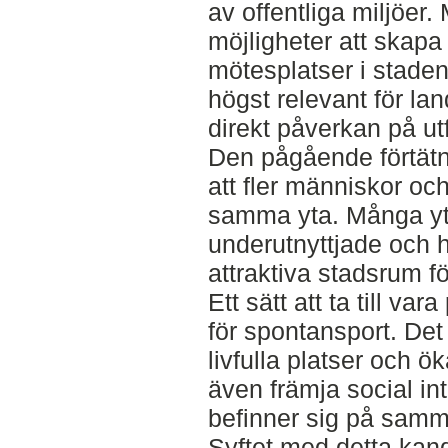
av offentliga miljöer
möjligheter att skapa
mötesplatser i staden
högst relevant för la
direkt påverkan på ut
Den pågående förtätnin
att fler människor och
samma yta. Många yto
underutnyttjade och ha
attraktiva stadsrum f
Ett sätt att ta till va
för spontansport. Det 
livfulla platser och ö
även främja social in
befinner sig på samm
Syftet med detta kand