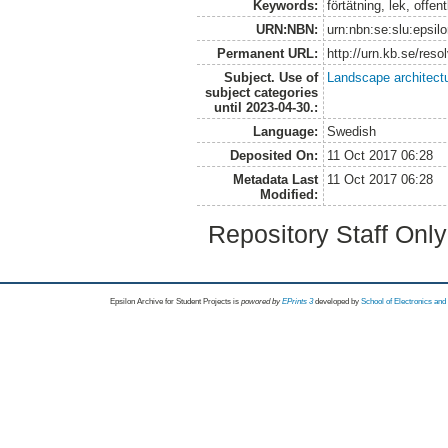
Keywords:
förtätning, lek, offen
URN:NBN:
urn:nbn:se:slu:epsil
Permanent URL:
http://urn.kb.se/res
Subject. Use of
Landscape architect
subject categories
until 2023-04-30.:
Language:
Swedish
Deposited On:
11 Oct 2017 06:28
Metadata Last
11 Oct 2017 06:28
Modified:
Repository Staff Onl
Epsilon Archive for Student Projects is
powored by
EPrints 3
developed by
School of Electronics an