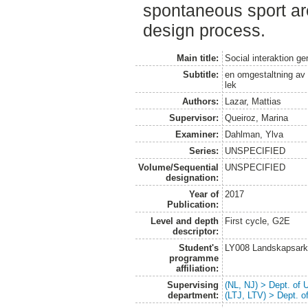
spontaneous sport ar
design process.
Main title:
Social interaktion g
Subtitle:
en omgestaltning av
lek
Authors:
Lazar, Mattias
Supervisor:
Queiroz, Marina
Examiner:
Dahlman, Ylva
Series:
UNSPECIFIED
Volume/Sequential
UNSPECIFIED
designation:
Year of
2017
Publication:
Level and depth
First cycle, G2E
descriptor:
Student's
LY008 Landskapsark
programme
affiliation:
Supervising
(NL, NJ) > Dept. of
department:
(LTJ, LTV) > Dept. 