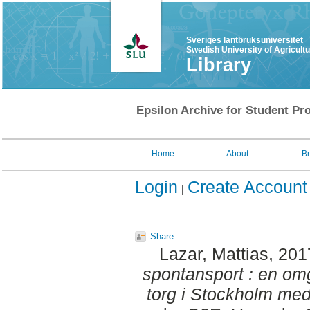
Sveriges lantbruksuniversitet
Swedish University of Agricult
Library
Epsilon Archive for Student Pro
Home
About
B
Login
Create Account
Share
Lazar, Mattias
, 201
spontansport : en om
torg i Stockholm med