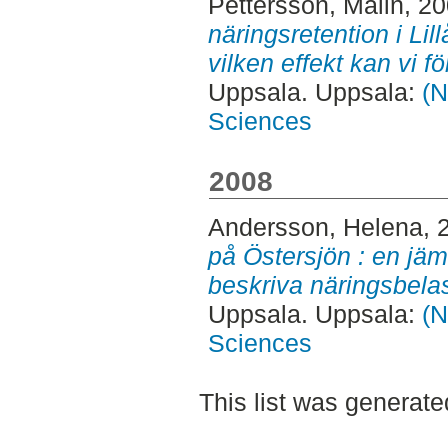
Pettersson, Malin
, 2
näringsretention i Lil
vilken effekt kan vi f
Uppsala. Uppsala:
(N
Sciences
2008
Andersson, Helena
, 
på Östersjön : en jämf
beskriva näringsbela
Uppsala. Uppsala:
(N
Sciences
This list was generat