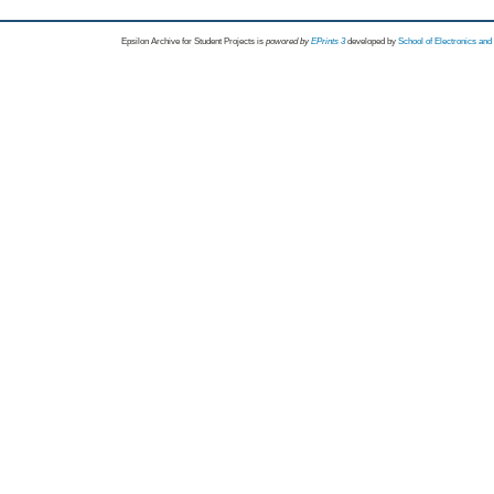
Epsilon Archive for Student Projects is
powored by
EPrints 3
developed by
School of Electronics an