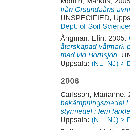
Mohlin, Markus
, 200
från Örsundaåns avr
UNSPECIFIED, Uppsa
Dept. of Soil Science
Ångman, Elin
, 2005.
återskapad våtmark p
mad vid Bornsjön.
UN
Uppsala:
(NL, NJ) > 
2006
Carlsson, Marianne
,
bekämpningsmedel i d
styrmedel i fem lände
Uppsala:
(NL, NJ) > 