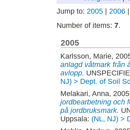
Jump to:
2005
|
2006
Number of items:
7
.
2005
Karlsson, Marie
, 200
anlagd våtmark från 
avlopp.
UNSPECIFIED
NJ) > Dept. of Soil S
Melakari, Anna
, 2005
jordbearbetning och f
på jordbruksmark.
UN
Uppsala:
(NL, NJ) > 