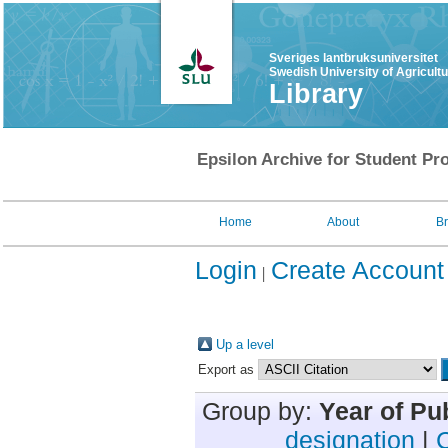
Sveriges lantbruksuniversitet
Swedish University of Agricult
Library
Epsilon Archive for Student Pro
Home
About
B
Login
Create Account
Up a level
Export as
Group by:
Year of Pu
designation
|
C