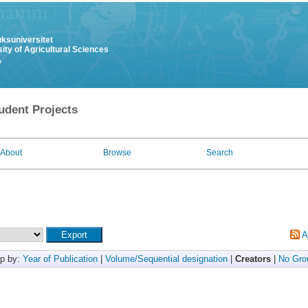
uksuniversitet
ity of Agricultural Sciences
y
udent Projects
About
Browse
Search
A
p by:
Year of Publication
|
Volume/Sequential designation
|
Creators
|
No Gro