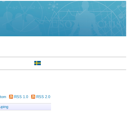
tom
RSS 1.0
RSS 2.0
uping