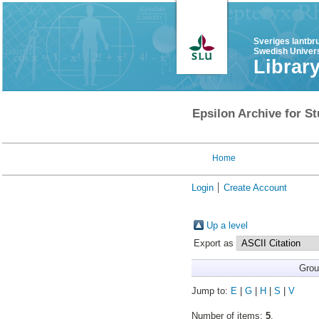
Sveriges lantbr
Swedish Univers
Librar
Epsilon Archive for St
Home
Login
Create Account
Up a level
Export as
Grou
Jump to:
E
|
G
|
H
|
S
|
V
Number of items:
5
.