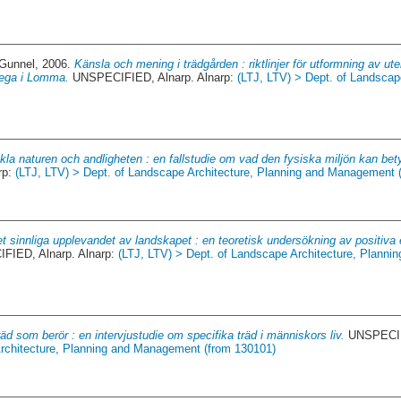
 Gunnel
, 2006.
Känsla och mening i trädgården : riktlinjer för utformning av 
Vega i Lomma.
UNSPECIFIED, Alnarp. Alnarp:
(LTJ, LTV) > Dept. of Landscap
kla naturen och andligheten : en fallstudie om vad den fysiska miljön kan bet
rp:
(LTJ, LTV) > Dept. of Landscape Architecture, Planning and Management 
t sinnliga upplevandet av landskapet : en teoretisk undersökning av positiva 
IED, Alnarp. Alnarp:
(LTJ, LTV) > Dept. of Landscape Architecture, Plann
räd som berör : en intervjustudie om specifika träd i människors liv.
UNSPECIFI
rchitecture, Planning and Management (from 130101)