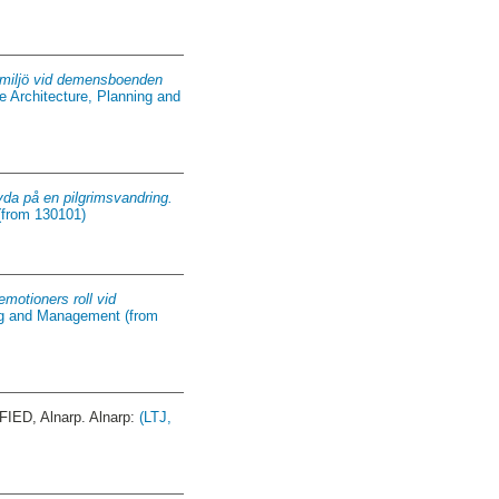
utemiljö vid demensboenden
e Architecture, Planning and
yda på en pilgrimsvandring.
(from 130101)
emotioners roll vid
ing and Management (from
ED, Alnarp. Alnarp:
(LTJ,