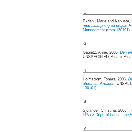
E
Ekdahl, Marie
and
Kapusta,
med tillämpning på projekt 
Management (from 130101)
G
Gaunitz, Anne
, 2006.
Den en
UNSPECIFIED, Alnarp. Alna
H
Holmström, Tomas
, 2006.
De
utomhusrekreation.
UNSPECIF
130101)
S
Sjölander, Christina
, 2006.
T
LTV) > Dept. of Landscape A
V