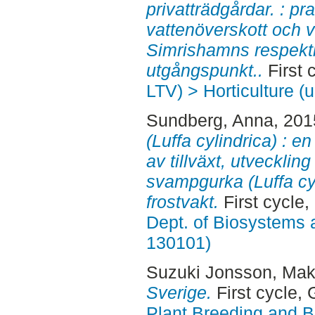
privatträdgårdar. : pr
vattenöverskott och 
Simrishamns respek
utgångspunkt..
First 
LTV) > Horticulture (u
Sundberg, Anna
, 20
(Luffa cylindrica) : 
av tillväxt, utvecklin
svampgurka (Luffa cy
frostvakt.
First cycle
Dept. of Biosystems 
130101)
Suzuki Jonsson, Mak
Sverige.
First cycle,
Plant Breeding and B