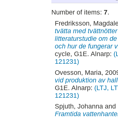
Number of items:
7
.
Fredriksson, Magdal
tvätta med tvättnötte
litteraturstudie om de
och hur de fungerar vi
cycle, G1E. Alnarp:
(
121231)
Ovesson, Maria
, 200
vid produktion av hall
G1E. Alnarp:
(LTJ, LT
121231)
Spjuth, Johanna
and
Framtida vattenhante