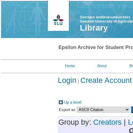
Sveriges lantbruksuniversitet
Swedish University of Agricult
Library
Epsilon Archive for Student Pro
Home
About
B
Login
Create Account
Up a level
Export as
Group by:
Creators
|
L
G