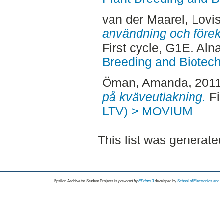
van der Maarel, Lovi
användning och före
First cycle, G1E. Aln
Breeding and Biotech
Öman, Amanda
, 201
på kväveutlakning.
Fi
LTV) > MOVIUM
This list was generat
Epsilon Archive for Student Projects is
powored by
EPrints 3
developed by
School of Electronics an